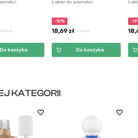
paznokci
Lakier do paznokci
Laki
-15%
-1
18,69 zł
18,
17,99 zł
21,99 zł
Do koszyka
Do koszyka
EJ KATEGORII