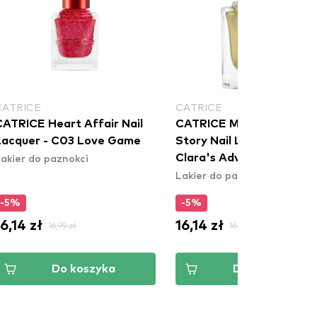
CATRICE
CATRICE
CATRICE Heart Affair Nail
CATRICE Magic Christma
Lacquer - C03 Love Game
Story Nail Lacquer - C02
akier do paznokci
Clara's Adventures
Lakier do paznokci
-5%
-5%
16,14 zł
16,14 zł
16,99 zł
16,99 zł
Do koszyka
Do koszyka