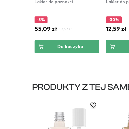
i
Lakier do paznokci
Lakier do 
-5%
-30%
55,09 zł
12,59 zł
57,99 zł
szyka
Do koszyka
PRODUKTY Z TEJ SAM