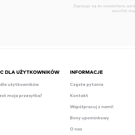
Zapisując się do newslettera, wy
wycofać moj
C DLA UŻYTKOWNIKÓW
INFORMACJE
dla użytkowników
Częste pytania
est moja przesyłka?
Kontakt
Współpracuj z nami!
Bony upominkowy
O nas