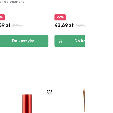
er do paznokci
5%
-5%
69 zł
43,69 zł
21,99 zł
45,99 zł
Do koszyka
Do koszyka