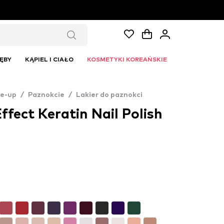
ĘBY
KĄPIEL I CIAŁO
KOSMETYKI KOREAŃSKIE
e-up
/
Paznokcie
/
Lakier do paznokci
ffect Keratin Nail Polish