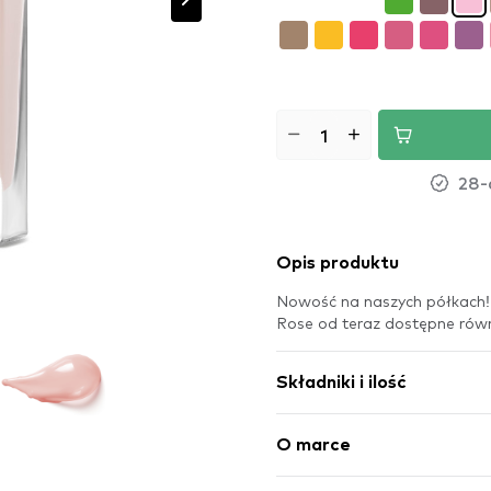
28-
Opis produktu
Nowość na naszych półkach! b
Rose od teraz dostępne równ
Składniki i ilość
O marce