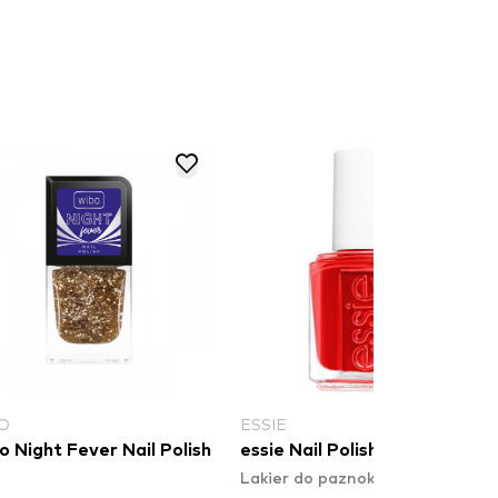
O
ESSIE
 Night Fever Nail Polish
essie Nail Polish - 55 A List
Lakier do paznokci