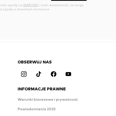
rażam zgodę na
WARUNKI
i mam świadomość, że mogę
a zgodę w dowolnym momencie.
OBSERWUJ NAS
INFORMACJE PRAWNE
Warunki biznesowe i prywatność
Powiadomienia 2025