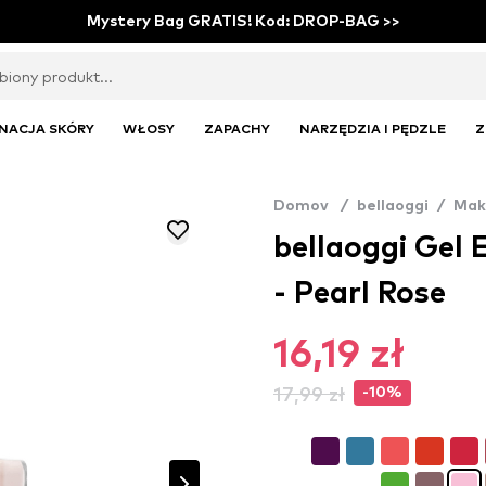
Mystery Bag GRATIS! Kod: DROP-BAG >>
NACJA SKÓRY
WŁOSY
ZAPACHY
NARZĘDZIA I PĘDZLE
Z
Domov
/
bellaoggi
/
Mak
bellaoggi Gel E
- Pearl Rose
16,19 zł
17,99 zł
-10%