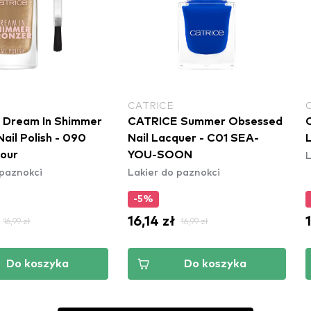
CATRICE
 Dream In Shimmer
CATRICE Summer Obsessed
ail Polish - 090
Nail Lacquer - C01 SEA-
L
our
YOU-SOON
 paznokci
Lakier do paznokci
-5%
16,14 zł
16,99 zł
16,99 zł
Do koszyka
Do koszyka