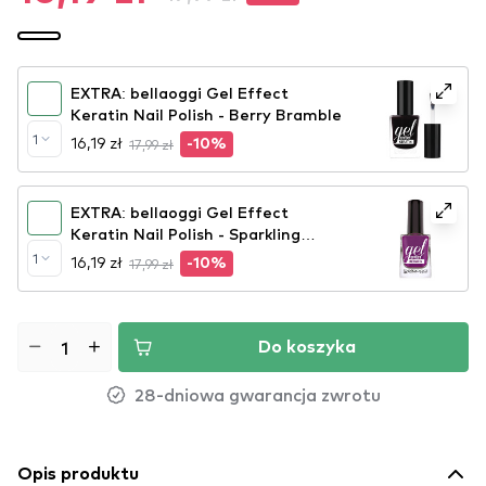
EXTRA: bellaoggi Gel Effect
Keratin Nail Polish - Berry Bramble
1
16,19 zł
17,99 zł
-10%
EXTRA: bellaoggi Gel Effect
Keratin Nail Polish - Sparkling
Orchid
1
16,19 zł
17,99 zł
-10%
Do koszyka
28-dniowa gwarancja zwrotu
Opis produktu