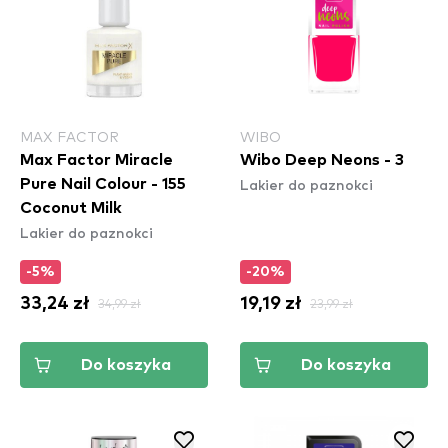
MAX FACTOR
WIBO
Max Factor Miracle
Wibo Deep Neons - 3
Lakier do paznokci
Pure Nail Colour - 155
Coconut Milk
Lakier do paznokci
-5%
-20%
33,24 zł
34,99 zł
19,19 zł
23,99 zł
Do koszyka
Do koszyka