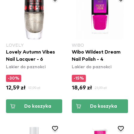
LOVELY
WIBO
Lovely Autumn Vibes
Wibo Wildest Dream
Nail Lacquer - 6
Nail Polish - 4
Lakier do paznokci
Lakier do paznokci
-30%
-15%
12,59 zł
17,99 zł
18,69 zł
21,99 zł
Do koszyka
Do koszyka