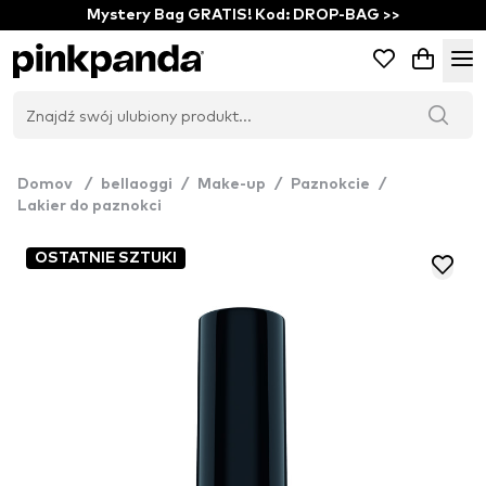
Mystery Bag GRATIS! Kod: DROP-BAG >>
Domov
/
bellaoggi
/
Make-up
/
Paznokcie
/
Lakier do paznokci
OSTATNIE SZTUKI