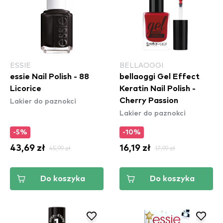
ESSIE
BELLAOGGI
essie Nail Polish - 88
bellaoggi Gel Effect
Licorice
Keratin Nail Polish -
Lakier do paznokci
Cherry Passion
Lakier do paznokci
-5%
-10%
43,69 zł
45,99 zł
16,19 zł
17,99 zł
Do koszyka
Do koszyka