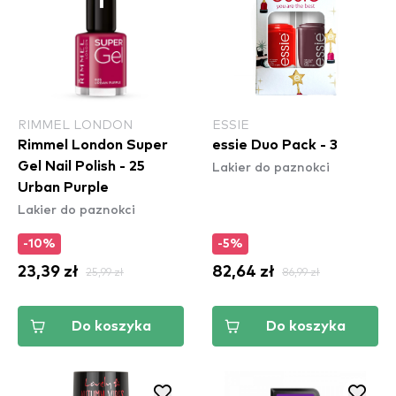
RIMMEL LONDON
ESSIE
Rimmel London Super
essie Duo Pack - 3
Lakier do paznokci
Gel Nail Polish - 25
Urban Purple
Lakier do paznokci
-10%
-5%
23,39 zł
25,99 zł
82,64 zł
86,99 zł
Do koszyka
Do koszyka