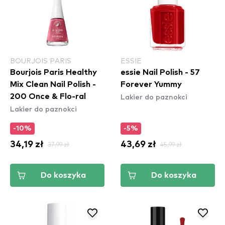
BOURJOIS PARIS
ESSIE
Bourjois Paris Healthy
essie Nail Polish - 57
Mix Clean Nail Polish -
Forever Yummy
Lakier do paznokci
200 Once & Flo-ral
Lakier do paznokci
-10%
-5%
34,19 zł
37,99 zł
43,69 zł
45,99 zł
Do koszyka
Do koszyka