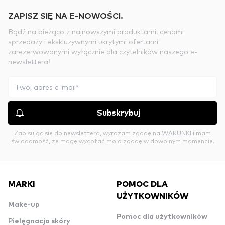
ZAPISZ SIĘ NA E-NOWOŚCI.
Bądź na bieżąco z najnowszymi produktami, cenami
sprzedaży i ekskluzywnymi ukrytymi ofertami
zarezerwowanymi wyłącznie dla czytelników naszego e-
newslettera!
Subskrybuj
Zapisując się do newslettera, wyrażam zgodę na
WARUNKI
i mam
świadomość, że mogę wycofać moja zgodę w dowolnym momencie.
MARKI
POMOC DLA
UŻYTKOWNIKÓW
Make-up
Pomoc dla użytkowników
Pielęgnacja skóry