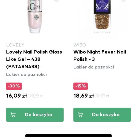
LOVELY
WIBO
Lovely Nail Polish Gloss
Wibo Night Fever Nail
Like Gel – 438
Polish - 3
Lakier do paznokci
(PAT48N438)
Lakier do paznokci
-30%
-15%
16,09 zł
22,99 zł
18,69 zł
21,99 zł
Do koszyka
Do koszyka