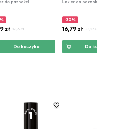
er do paznokci
Lakier do paznokci
0%
-30%
19 zł
16,79 zł
17,99 zł
23,99 zł
Do koszyka
Do koszyka