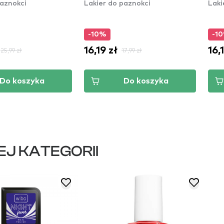
paznokci
Lakier do paznokci
Laki
-10%
-1
16,19 zł
16,
25,99 zł
17,99 zł
Do koszyka
Do koszyka
EJ KATEGORII