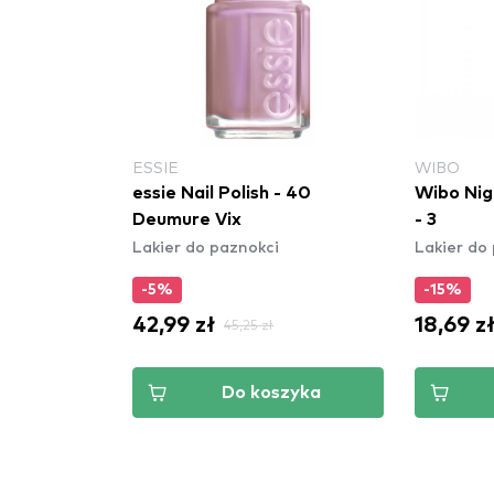
ESSIE
WIBO
essie Nail Polish - 40
Wibo Nigh
Deumure Vix
- 3
Lakier do paznokci
Lakier do
-5%
-15%
42,99 zł
18,69 z
45,25 zł
Do koszyka