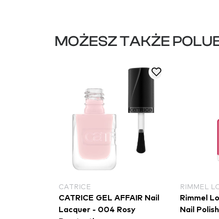
MOŻESZ TAKŻE POLUB
CATRICE
RIMMEL L
s - 3
CATRICE GEL AFFAIR Nail
Rimmel Lo
i
Lacquer - 004 Rosy
Nail Polis