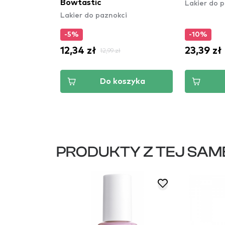
Lakier do 
Bowtastic
Lakier do paznokci
-5%
-10%
12,34 zł
23,39 zł
12,99 zł
szyka
Do koszyka
PRODUKTY Z TEJ SAM