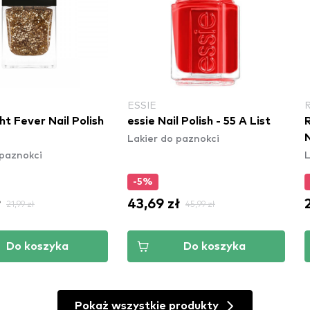
ESSIE
t Fever Nail Polish
essie Nail Polish - 55 A List
Lakier do paznokci
N
 paznokci
L
-5%
ł
43,69 zł
21,99 zł
45,99 zł
Do koszyka
Do koszyka
Pokaż wszystkie produkty