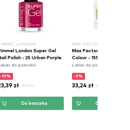
RIMMEL LONDON
MAX FACTOR
Rimmel London Super Gel
Max Factor Miracle Pure 
ail Polish - 25 Urban Purple
Colour - 155 Coconut Milk
akier do paznokci
Lakier do paznokci
-10%
-5%
23,39 zł
33,24 zł
25,99 zł
34,99 zł
Do koszyka
Do koszyka