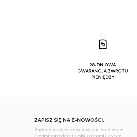
28-DNIOWA
GWARANCJA ZWROTU
PIENIĘDZY
ZAPISZ SIĘ NA E-NOWOŚCI.
Bądź na bieżąco z najnowszymi produktami,
cenami sprzedaży i ekskluzywnymi ukrytymi