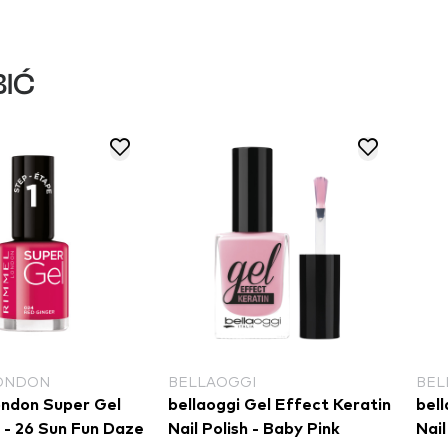
IĆ
ONDON
BELLAOGGI
BEL
ndon Super Gel
bellaoggi Gel Effect Keratin
bell
h - 26 Sun Fun Daze
Nail Polish - Baby Pink
Nail