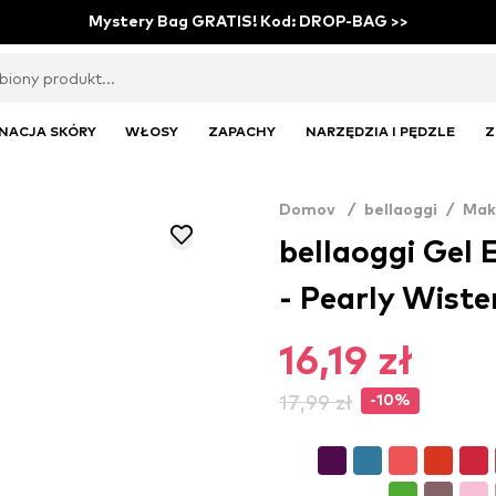
Mystery Bag GRATIS! Kod: DROP-BAG >>
NACJA SKÓRY
WŁOSY
ZAPACHY
NARZĘDZIA I PĘDZLE
Z
Domov
/
bellaoggi
/
Mak
bellaoggi Gel E
- Pearly Wiste
16,19 zł
17,99 zł
-10%