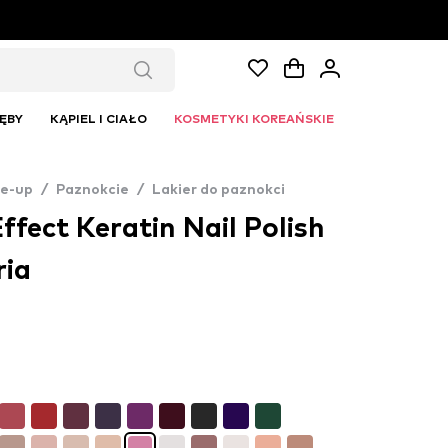
ĘBY
KĄPIEL I CIAŁO
KOSMETYKI KOREAŃSKIE
e-up
/
Paznokcie
/
Lakier do paznokci
ffect Keratin Nail Polish
ria