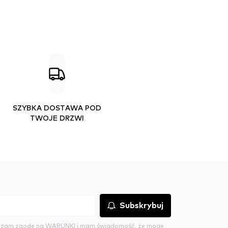
SZYBKA DOSTAWA POD
TWOJE DRZWI
Subskrybuj
rażam zgodę na
WARUNKI
i mam świadomość, że mogę