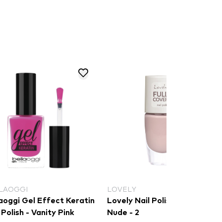
LAOGGI
LOVELY
aoggi Gel Effect Keratin
Lovely Nail Polish Full Cover
 Polish - Vanity Pink
Nude - 2