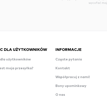
wycofać moj
C DLA UŻYTKOWNIKÓW
INFORMACJE
dla użytkowników
Częste pytania
est moja przesyłka?
Kontakt
Współpracuj z nami!
Bony upominkowy
O nas