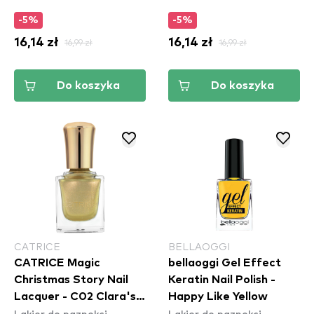
-5%
-5%
16,14 zł
16,99 zł
16,14 zł
16,99 zł
Do koszyka
Do koszyka
CATRICE
BELLAOGGI
CATRICE Magic
bellaoggi Gel Effect
Christmas Story Nail
Keratin Nail Polish -
Lacquer - C02 Clara's
Happy Like Yellow
Lakier do paznokci
Lakier do paznokci
Adventures