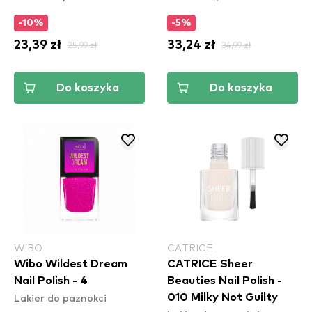
-10%
-5%
23,39 zł
25,99 zł
33,24 zł
34,99 zł
Do koszyka
Do koszyka
WIBO
CATRICE
Wibo Wildest Dream
CATRICE Sheer
Nail Polish - 4
Beauties Nail Polish -
Lakier do paznokci
010 Milky Not Guilty