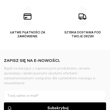
ŁATWE PŁATNOŚCI ZA
SZYBKA DOSTAWA POD
ZAMÓWIENIE
TWOJE DRZWI
ZAPISZ SIĘ NA E-NOWOŚCI.
Bądź na bieżąco z najnowszymi produktami, cenami
sprzedaży i ekskluzywnymi ukrytymi ofertami
zarezerwowanymi wyłącznie dla czytelników naszego e-
newslettera!
Subskrybuj