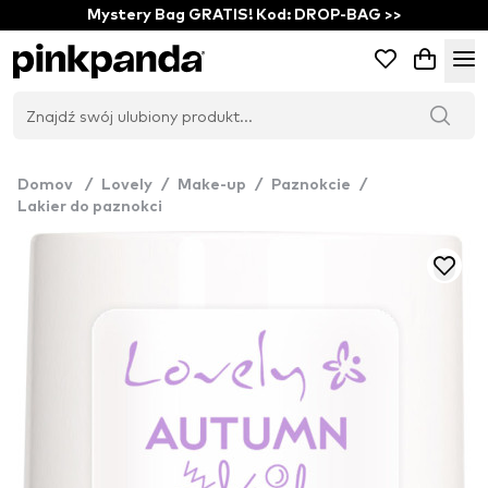
Mystery Bag GRATIS! Kod: DROP-BAG >>
Domov
/
Lovely
/
Make-up
/
Paznokcie
/
Lakier do paznokci