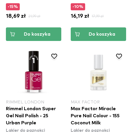
-15%
-10%
18,69 zł
21,99 zł
16,19 zł
17,99 zł
Do koszyka
Do koszyka
RIMMEL LONDON
MAX FACTOR
Rimmel London Super
Max Factor Miracle
Gel Nail Polish - 25
Pure Nail Colour - 155
Urban Purple
Coconut Milk
Lakier do paznokci
Lakier do paznokci