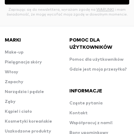
Zapisując się do newslettera, wyrażam zgodę na
WARUNKI
i mam
świadomość, że mogę wycofać moja zgodę w dowolnym momencie.
MARKI
POMOC DLA
UŻYTKOWNIKÓW
Make-up
Pomoc dla użytkowników
Pielęgnacja skóry
Gdzie jest moja przesyłka?
Włosy
Zapachy
INFORMACJE
Narzędzia i pędzle
Zęby
Częste pytania
Kąpiel i ciało
Kontakt
Kosmetyki koreańskie
Współpracuj z nami!
Uszkodzone produkty
Bony upominkowy