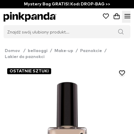
Mystery Bag GRATIS! Kod: DROP-BAG >>
Domov
/
bellaoggi
/
Make-up
/
Paznokcie
/
Lakier do paznokci
OSTATNIE SZTUKI