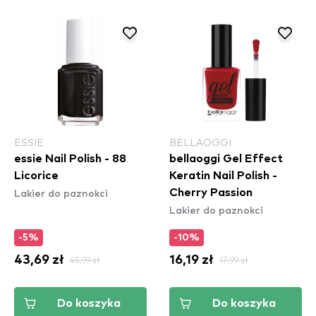
ESSIE
BELLAOGGI
essie Nail Polish - 88
bellaoggi Gel Effect
Licorice
Keratin Nail Polish -
Lakier do paznokci
Cherry Passion
Lakier do paznokci
-5%
-10%
43,69 zł
45,99 zł
16,19 zł
17,99 zł
Do koszyka
Do koszyka