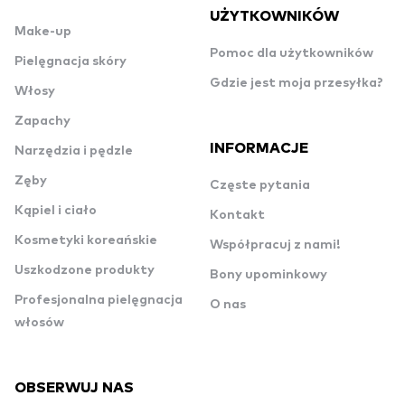
UŻYTKOWNIKÓW
Make-up
Pomoc dla użytkowników
Pielęgnacja skóry
Gdzie jest moja przesyłka?
Włosy
Zapachy
INFORMACJE
Narzędzia i pędzle
Zęby
Częste pytania
Kąpiel i ciało
Kontakt
Kosmetyki koreańskie
Współpracuj z nami!
Uszkodzone produkty
Bony upominkowy
Profesjonalna pielęgnacja
O nas
włosów
OBSERWUJ NAS