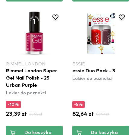
RIMMEL LONDON
ESSIE
Rimmel London Super
essie Duo Pack - 3
Lakier do paznokci
Gel Nail Polish - 25
Urban Purple
Lakier do paznokci
-10%
-5%
23,39 zł
25,99 zł
82,64 zł
86,99 zł
Do koszyka
Do koszyka