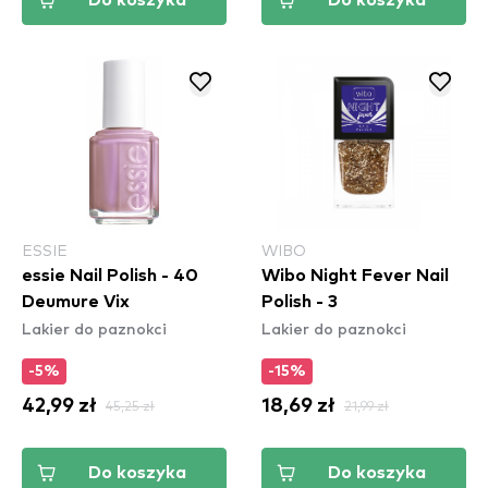
Do koszyka
Do koszyka
ESSIE
WIBO
essie Nail Polish - 40
Wibo Night Fever Nail
Deumure Vix
Polish - 3
Lakier do paznokci
Lakier do paznokci
-5%
-15%
42,99 zł
45,25 zł
18,69 zł
21,99 zł
Do koszyka
Do koszyka