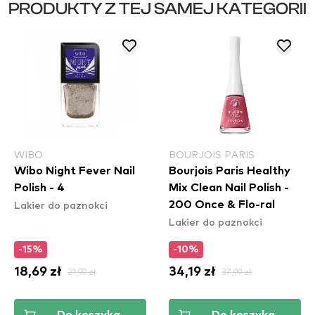
PRODUKTY Z TEJ SAMEJ KATEGORII
WIBO
BOURJOIS PARIS
Wibo Night Fever Nail
Bourjois Paris Healthy
Polish - 4
Mix Clean Nail Polish -
Lakier do paznokci
200 Once & Flo-ral
Lakier do paznokci
-15%
-10%
18,69 zł
21,99 zł
34,19 zł
37,99 zł