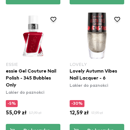
ESSIE
LOVELY
essie Gel Couture Nail
Lovely Autumn Vibes
Polish - 345 Bubbles
Nail Lacquer - 6
Lakier do paznokci
Only
Lakier do paznokci
-5%
-30%
55,09 zł
57,99 zł
12,59 zł
17,99 zł