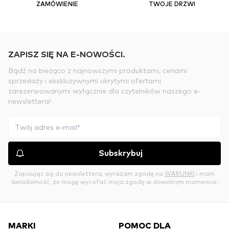
ZAMÓWIENIE
TWOJE DRZWI
ZAPISZ SIĘ NA E-NOWOŚCI.
Bądź na bieżąco z najnowszymi produktami, cenami
sprzedaży i ekskluzywnymi ukrytymi ofertami
zarezerwowanymi wyłącznie dla czytelników naszego e-
newslettera!
Subskrybuj
Zapisując się do newslettera, wyrażam zgodę na
WARUNKI
i mam
świadomość, że mogę wycofać moja zgodę w dowolnym momencie.
MARKI
POMOC DLA