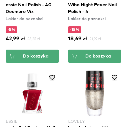
essie Nail Polish - 40
Wibo Night Fever Nail
Deumure Vix
Polish - 4
Lakier do paznokci
Lakier do paznokci
-5%
-15%
42,99 zł
45,25 zł
18,69 zł
21,99 zł
Do koszyka
Do koszyka
ESSIE
LOVELY