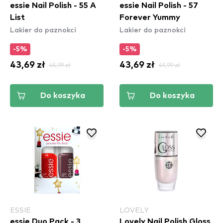
essie Nail Polish - 55 A
essie Nail Polish - 57
List
Forever Yummy
Lakier do paznokci
Lakier do paznokci
-5%
-5%
43,69 zł
45,99 zł
43,69 zł
45,99 zł
Do koszyka
Do koszyka
ESSIE
LOVELY
essie Duo Pack - 3
Lovely Nail Polish Gloss