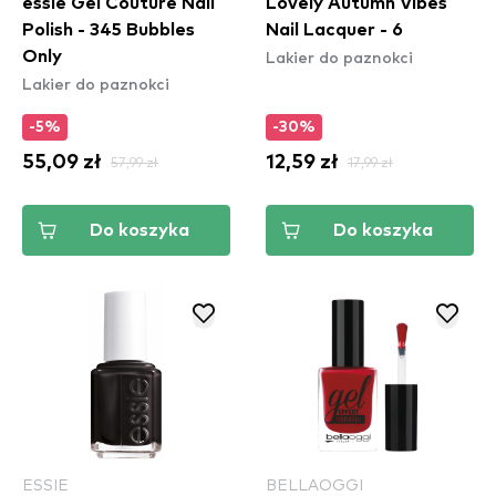
essie Gel Couture Nail
Lovely Autumn Vibes
Polish - 345 Bubbles
Nail Lacquer - 6
Lakier do paznokci
Only
Lakier do paznokci
-5%
-30%
55,09 zł
57,99 zł
12,59 zł
17,99 zł
Do koszyka
Do koszyka
ESSIE
BELLAOGGI