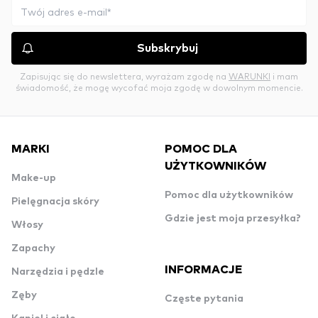
Subskrybuj
Zapisując się do newslettera, wyrażam zgodę na
WARUNKI
i mam
świadomość, że mogę wycofać moja zgodę w dowolnym momencie.
MARKI
POMOC DLA
UŻYTKOWNIKÓW
Make-up
Pomoc dla użytkowników
Pielęgnacja skóry
Gdzie jest moja przesyłka?
Włosy
Zapachy
INFORMACJE
Narzędzia i pędzle
Zęby
Częste pytania