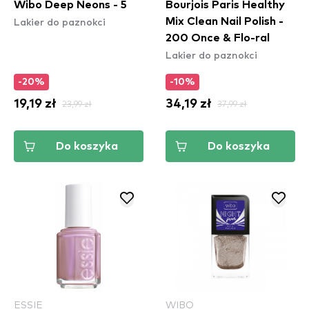
Wibo Deep Neons - 5
Bourjois Paris Healthy
Lakier do paznokci
Mix Clean Nail Polish -
200 Once & Flo-ral
Lakier do paznokci
-20%
-10%
19,19 zł
23,99 zł
34,19 zł
37,99 zł
Do koszyka
Do koszyka
ESSIE
WIBO