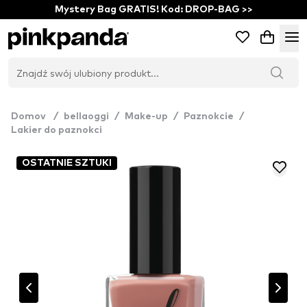
Mystery Bag GRATIS! Kod: DROP-BAG >>
Domov
/
bellaoggi
/
Make-up
/
Paznokcie
/
Lakier do paznokci
OSTATNIE SZTUKI