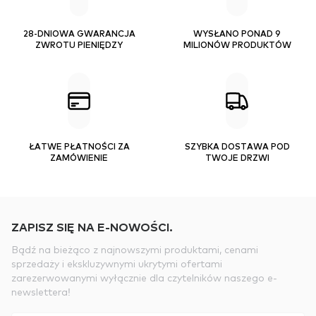
28-DNIOWA GWARANCJA
WYSŁANO PONAD 9
ZWROTU PIENIĘDZY
MILIONÓW PRODUKTÓW
ŁATWE PŁATNOŚCI ZA
SZYBKA DOSTAWA POD
ZAMÓWIENIE
TWOJE DRZWI
ZAPISZ SIĘ NA E-NOWOŚCI.
Bądź na bieżąco z najnowszymi produktami, cenami
sprzedaży i ekskluzywnymi ukrytymi ofertami
zarezerwowanymi wyłącznie dla czytelników naszego e-
newslettera!