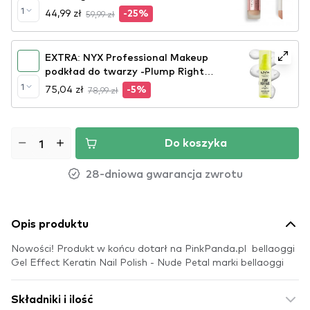
1
44,99 zł
59,99 zł
-25%
EXTRA: NYX Professional Makeup
podkład do twarzy -Plump Right
Back Primer & Serum (PLPRSB)
1
75,04 zł
78,99 zł
-5%
Do koszyka
28-dniowa gwarancja zwrotu
Opis produktu
Nowości! Produkt w końcu dotarł na PinkPanda.pl bellaoggi
Gel Effect Keratin Nail Polish - Nude Petal marki bellaoggi
Składniki i ilość