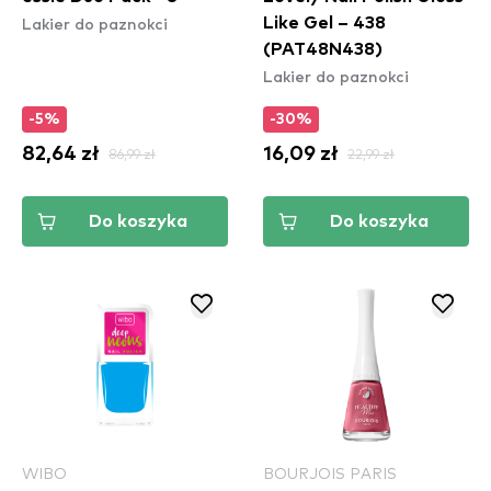
Lakier do paznokci
Like Gel – 438
(PAT48N438)
Lakier do paznokci
-5%
-30%
82,64 zł
86,99 zł
16,09 zł
22,99 zł
Do koszyka
Do koszyka
WIBO
BOURJOIS PARIS