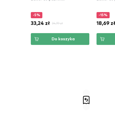
-5%
-15%
33,24 zł
18,69 z
34,99 zł
Do koszyka