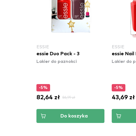
N
ESSIE
ESSIE
Super Gel
essie Duo Pack - 3
essie Nail 
Lakier do paznokci
Lakier do 
 Urban Purple
i
-5%
-5%
82,64 zł
43,69 zł
86,99 zł
szyka
Do koszyka