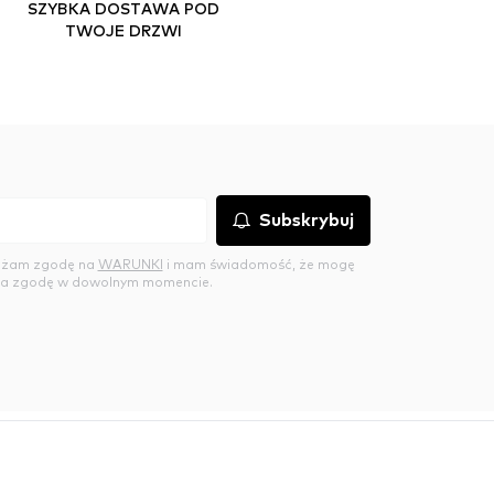
SZYBKA DOSTAWA POD
TWOJE DRZWI
Subskrybuj
rażam zgodę na
WARUNKI
i mam świadomość, że mogę
a zgodę w dowolnym momencie.