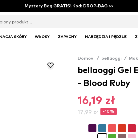
Mystery Bag GRATIS! Kod: DROP-BAG >>
NACJA SKÓRY
WŁOSY
ZAPACHY
NARZĘDZIA I PĘDZLE
Z
Domov
/
bellaoggi
/
Mak
bellaoggi Gel E
- Blood Ruby
16,19 zł
17,99 zł
-10%