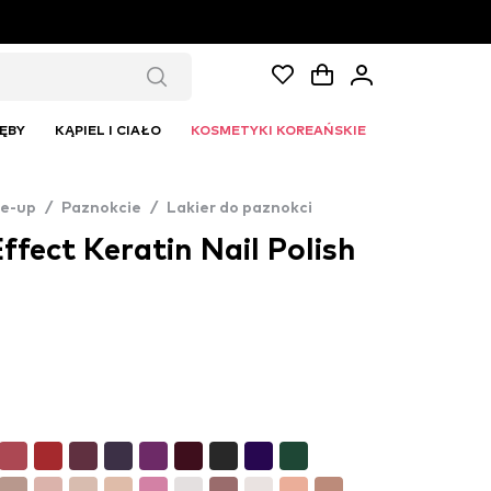
ĘBY
KĄPIEL I CIAŁO
KOSMETYKI KOREAŃSKIE
e-up
/
Paznokcie
/
Lakier do paznokci
ffect Keratin Nail Polish