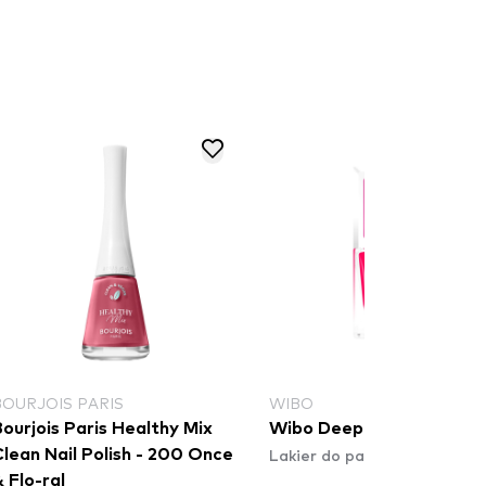
BOURJOIS PARIS
WIBO
ourjois Paris Healthy Mix
Wibo Deep Neons - 3
Lakier do paznokci
lean Nail Polish - 200 Once
 Flo-ral