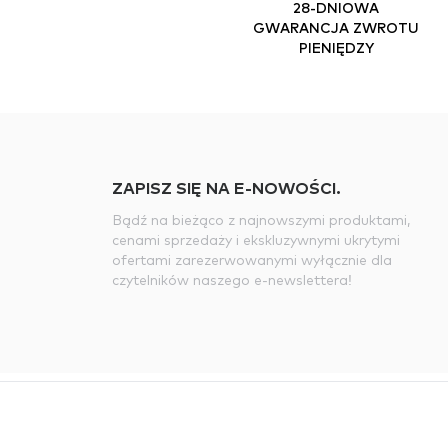
28-DNIOWA
GWARANCJA ZWROTU
PIENIĘDZY
ZAPISZ SIĘ NA E-NOWOŚCI.
Bądź na bieżąco z najnowszymi produktami,
cenami sprzedaży i ekskluzywnymi ukrytymi
ofertami zarezerwowanymi wyłącznie dla
czytelników naszego e-newslettera!