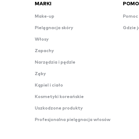
MARKI
POMO
Make-up
Pomoc 
Pielęgnacja skóry
Gdzie j
Włosy
Zapachy
Narzędzia i pędzle
Zęby
Kąpiel i ciało
Kosmetyki koreańskie
Uszkodzone produkty
Profesjonalna pielęgnacja włosów