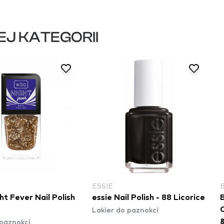
EJ KATEGORII
ESSIE
t Fever Nail Polish
essie Nail Polish - 88 Licorice
B
Lakier do paznokci
C
 paznokci
&