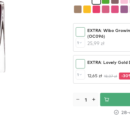
EXTRA: Wibo Growin
(OC096)
25,99 zł
1
EXTRA: Lovely Gold 
1
12,65 zł
18,07 zł
-30
28-