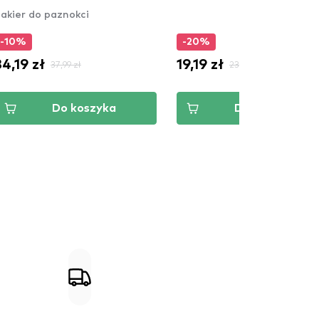
akier do paznokci
-10%
-20%
34,19 zł
19,19 zł
37,99 zł
23,99 zł
Do koszyka
Do koszyka