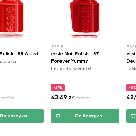
ESSIE
ESS
Polish - 55 A List
essie Nail Polish - 57
essi
paznokci
Forever Yummy
Deu
Lakier do paznokci
Laki
-5%
-5
43,69 zł
42,
45,99 zł
45,99 zł
Do koszyka
Do koszyka