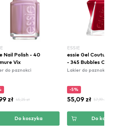
IE
ESSIE
e Nail Polish - 40
essie Gel Couture Nail Polish
mure Vix
- 345 Bubbles Only
er do paznokci
Lakier do paznokci
%
-5%
99 zł
55,09 zł
45,25 zł
57,99 zł
Do koszyka
Do koszyka