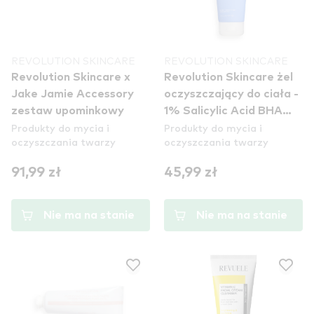
REVOLUTION SKINCARE
REVOLUTION SKINCARE
Revolution Skincare x
Revolution Skincare żel
Jake Jamie Accessory
oczyszczający do ciała -
zestaw upominkowy
1% Salicylic Acid BHA
Produkty do mycia i
Produkty do mycia i
Balancing Body Cleanser
oczyszczania twarzy
oczyszczania twarzy
91,99 zł
45,99 zł
Nie ma na stanie
Nie ma na stanie