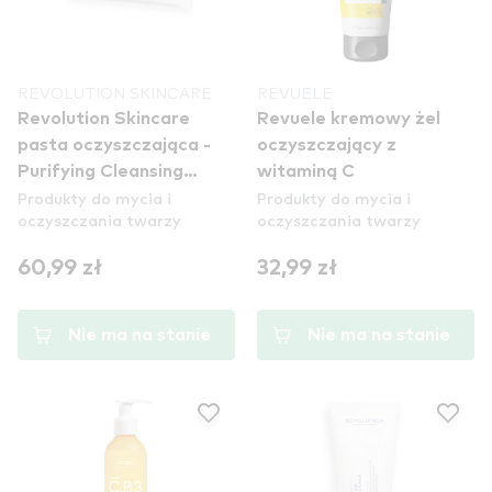
REVOLUTION SKINCARE
REVUELE
Revolution Skincare
Revuele kremowy żel
pasta oczyszczająca -
oczyszczający z
Purifying Cleansing
witaminą C
Produkty do mycia i
Produkty do mycia i
Paste
oczyszczania twarzy
oczyszczania twarzy
60,99 zł
32,99 zł
Nie ma na stanie
Nie ma na stanie