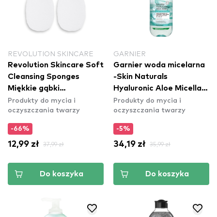
REVOLUTION SKINCARE
GARNIER
Revolution Skincare Soft
Garnier woda micelarna
Cleansing Sponges
-Skin Naturals
Miękkie gąbki
Hyaluronic Aloe Micellar
Produkty do mycia i
Produkty do mycia i
oczyszczające
Water
oczyszczania twarzy
oczyszczania twarzy
-66%
-5%
12,99 zł
37,99 zł
34,19 zł
35,99 zł
Do koszyka
Do koszyka