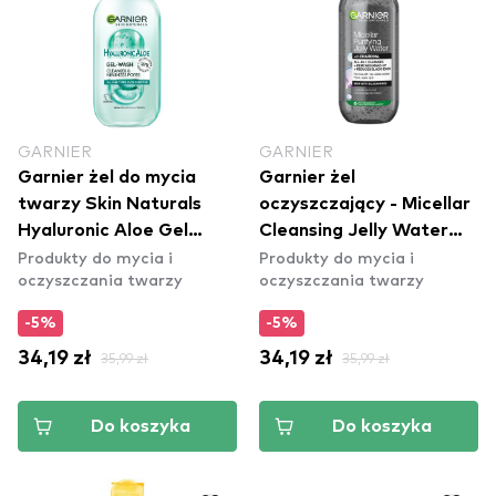
GARNIER
GARNIER
Garnier żel do mycia
Garnier żel
twarzy Skin Naturals
oczyszczający - Micellar
Hyaluronic Aloe Gel
Cleansing Jelly Water
Produkty do mycia i
Produkty do mycia i
Wash
With Charcoal
oczyszczania twarzy
oczyszczania twarzy
-5%
-5%
34,19 zł
35,99 zł
34,19 zł
35,99 zł
Do koszyka
Do koszyka