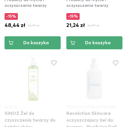
oczyszczania twarzy
oczyszczania twarzy
-15%
-15%
48,44 zł
56,99 zł
21,24 zł
24,99 zł
Do koszyka
Do koszyka
SINOZ
REVOLUTION SKINCARE
SiNOZ Żel do
Revolution Skincare
czyszczenia twarzy do
oczyszczajacy żel do