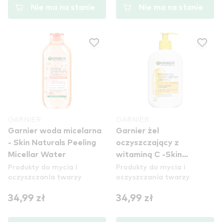
Nie ma na stanie
Nie ma na stanie
GARNIER
GARNIER
Garnier woda micelarna
Garnier żel
- Skin Naturals Peeling
oczyszczający z
Micellar Water
witaminą C -Skin
Produkty do mycia i
Produkty do mycia i
Naturals Vitamin C
oczyszczania twarzy
oczyszczania twarzy
Cleansing Gel
34,99 zł
34,99 zł