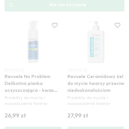
Nie ma na stanie
REVUELE
REVUELE
Revuele No Problem
Revuele Ceramidowy żel
Delikatna pianka
do mycia twarzy przeciw
oczyszczająca - kwas
niedoskonałościom
Produkty do mycia i
Produkty do mycia i
salicylowy i cynk
oczyszczania twarzy
oczyszczania twarzy
26,99 zł
27,99 zł