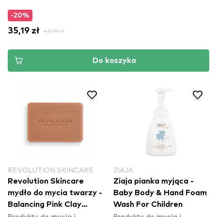
-20%
35,19 zł
43,99 zł
Do koszyka
REVOLUTION SKINCARE
ZIAJA
Revolution Skincare
Ziaja pianka myjąca -
mydło do mycia twarzy -
Baby Body & Hand Foam
Balancing Pink Clay
Wash For Children
Produkty do mycia i
Produkty do mycia i
Cleansing Bar