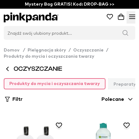
Mystery Bag GRATIS! Kod: DROP-BAG >>
Domov
/
Pielęgnacja skóry
/
Oczyszczanie
/
Produkty do mycia i oczyszczania twarzy
OCZYSZCZANIE
Preparaty 
Produkty do mycia i oczyszczania twarzy
Filtr
Polecane