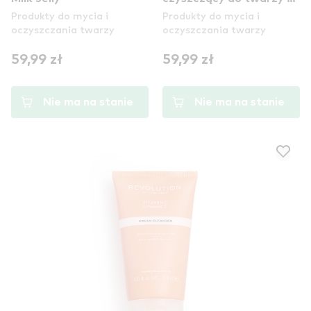
Produkty do mycia i
Produkty do mycia i
Ceramides Foaming
oczyszczania twarzy
oczyszczania twarzy
Cleanser
59,99 zł
59,99 zł
Nie ma na stanie
Nie ma na stanie