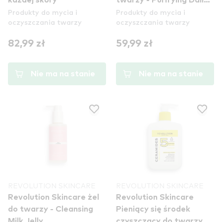
każdej skóry
twarzy - Purifying Daily
Produkty do mycia i
Produkty do mycia i
Facial Gel Cleanser With
oczyszczania twarzy
oczyszczania twarzy
Niacinamide
82,99 zł
59,99 zł
Nie ma na stanie
Nie ma na stanie
REVOLUTION SKINCARE
REVOLUTION SKINCARE
Revolution Skincare żel
Revolution Skincare
do twarzy - Cleansing
Pieniący się środek
Milk Jelly
czyszczący do twarzy -