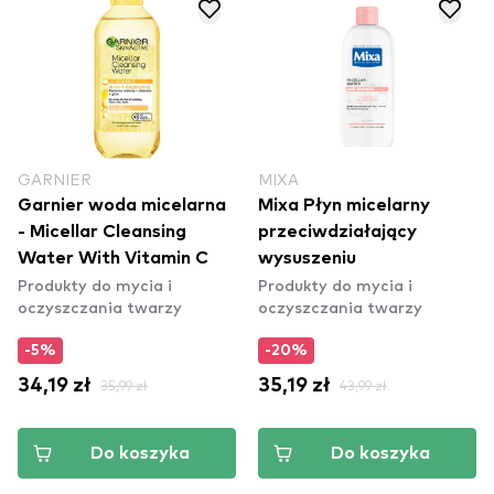
GARNIER
MIXA
Garnier woda micelarna
Mixa Płyn micelarny
- Micellar Cleansing
przeciwdziałający
Water With Vitamin C
wysuszeniu
Produkty do mycia i
Produkty do mycia i
oczyszczania twarzy
oczyszczania twarzy
-5%
-20%
34,19 zł
35,99 zł
35,19 zł
43,99 zł
Do koszyka
Do koszyka