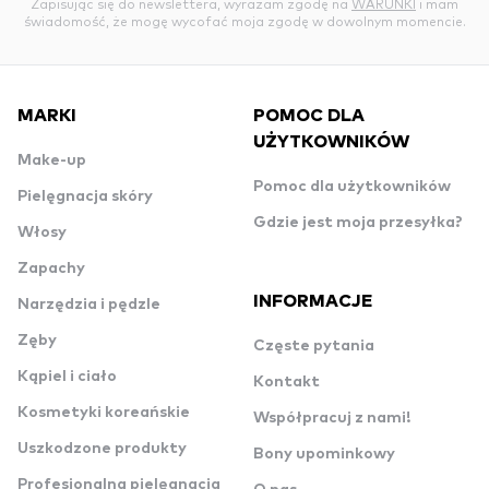
Zapisując się do newslettera, wyrażam zgodę na
WARUNKI
i mam
świadomość, że mogę wycofać moja zgodę w dowolnym momencie.
MARKI
POMOC DLA
UŻYTKOWNIKÓW
Make-up
Pomoc dla użytkowników
Pielęgnacja skóry
Gdzie jest moja przesyłka?
Włosy
Zapachy
INFORMACJE
Narzędzia i pędzle
Zęby
Częste pytania
Kąpiel i ciało
Kontakt
Kosmetyki koreańskie
Współpracuj z nami!
Uszkodzone produkty
Bony upominkowy
Profesjonalna pielęgnacja