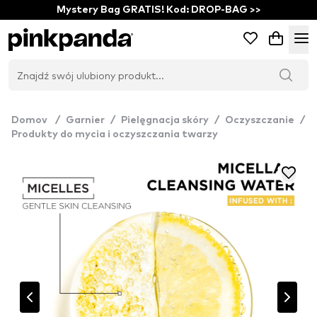
Mystery Bag GRATIS! Kod: DROP-BAG >>
Domov
/
Garnier
/
Pielęgnacja skóry
/
Oczyszczanie
/
Produkty do mycia i oczyszczania twarzy