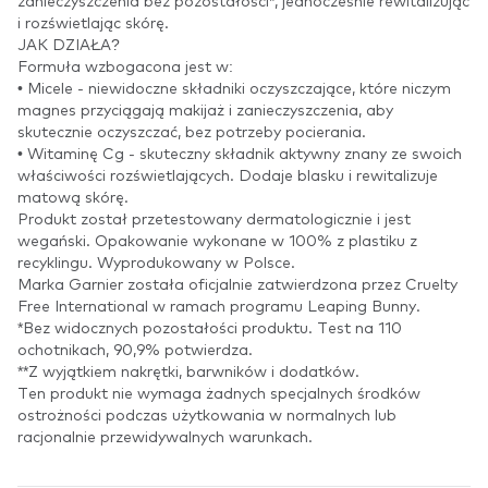
zanieczyszczenia bez pozostałości*, jednocześnie rewitalizując
i rozświetlając skórę.
JAK DZIAŁA?
Formuła wzbogacona jest w:
• Micele - niewidoczne składniki oczyszczające, które niczym
magnes przyciągają makijaż i zanieczyszczenia, aby
skutecznie oczyszczać, bez potrzeby pocierania.
• Witaminę Cg - skuteczny składnik aktywny znany ze swoich
właściwości rozświetlających. Dodaje blasku i rewitalizuje
matową skórę.
Produkt został przetestowany dermatologicznie i jest
wegański. Opakowanie wykonane w 100% z plastiku z
recyklingu. Wyprodukowany w Polsce.
Marka Garnier została oficjalnie zatwierdzona przez Cruelty
Free International w ramach programu Leaping Bunny.
*Bez widocznych pozostałości produktu. Test na 110
ochotnikach, 90,9% potwierdza.
**Z wyjątkiem nakrętki, barwników i dodatków.
Ten produkt nie wymaga żadnych specjalnych środków
ostrożności podczas użytkowania w normalnych lub
racjonalnie przewidywalnych warunkach.