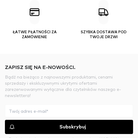
ŁATWE PŁATNOŚCI ZA
SZYBKA DOSTAWA POD
ZAMÓWIENIE
TWOJE DRZWI
ZAPISZ SIĘ NA E-NOWOŚCI.
Bądź na bieżąco z najnowszymi produktami, cenami
sprzedaży i ekskluzywnymi ukrytymi ofertami
zarezerwowanymi wyłącznie dla czytelników naszego e-
newslettera!
Subskrybuj