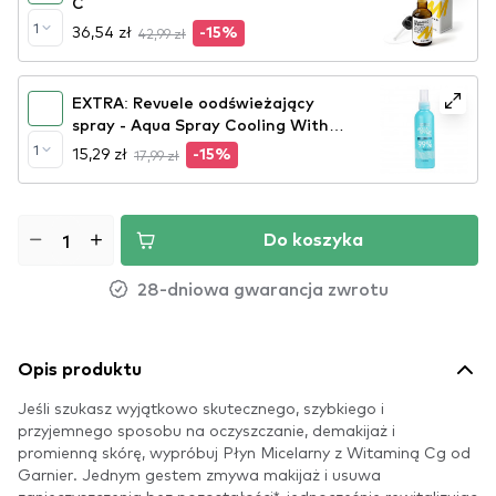
C
1
36,54 zł
42,99 zł
-15%
EXTRA: Revuele oodświeżający
spray - Aqua Spray Cooling With
Cryo Effect
1
15,29 zł
17,99 zł
-15%
Do koszyka
28-dniowa gwarancja zwrotu
Opis produktu
Jeśli szukasz wyjątkowo skutecznego, szybkiego i
przyjemnego sposobu na oczyszczanie, demakijaż i
promienną skórę, wypróbuj Płyn Micelarny z Witaminą Cg od
Garnier. Jednym gestem zmywa makijaż i usuwa