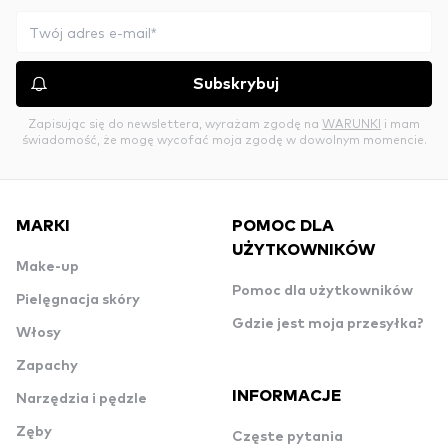
Subskrybuj
Zapisując się do newslettera, wyrażam zgodę na
WARUNKI
i mam
świadomość, że mogę wycofać moja zgodę w dowolnym momencie.
MARKI
POMOC DLA
UŻYTKOWNIKÓW
Make-up
Pomoc dla użytkowników
Pielęgnacja skóry
Gdzie jest moja przesyłka?
Włosy
Zapachy
INFORMACJE
Narzędzia i pędzle
Zęby
Częste pytania