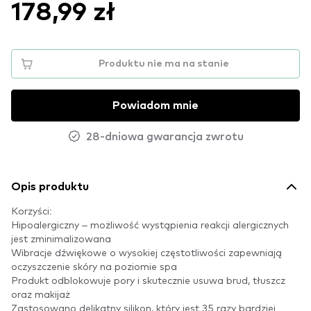
178,99 zł
Produktu nie ma na stanie
Powiadom mnie
28-dniowa gwarancja zwrotu
Opis produktu
Korzyści:
Hipoalergiczny – możliwość wystąpienia reakcji alergicznych
jest zminimalizowana
Wibracje dźwiękowe o wysokiej częstotliwości zapewniają
oczyszczenie skóry na poziomie spa
Produkt odblokowuje pory i skutecznie usuwa brud, tłuszcz
oraz makijaż
Zastosowano delikatny silikon, który jest 35 razy bardziej