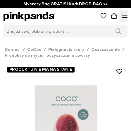
Mystery Bag GRATIS! Kod: DROP-BAG >>
Domov
/
CoCoo
/
Pielęgnacja skóry
/
Oczyszczanie
/
Produkty do mycia i oczyszczania twarzy
PRODUKTU NIE MA NA STANIE