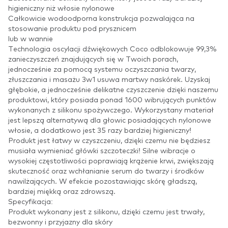
higieniczny niż włosie nylonowe
Całkowicie wodoodporna konstrukcja pozwalająca na
stosowanie produktu pod prysznicem
lub w wannie
Technologia oscylacji dźwiękowych Coco odblokowuje 99,3%
zanieczyszczeń znajdujących się w Twoich porach,
jednocześnie za pomocą systemu oczyszczania twarzy,
złuszczania i masażu 3w1 usuwa martwy naskórek. Uzyskaj
głębokie, a jednocześnie delikatne czyszczenie dzięki naszemu
produktowi, który posiada ponad 1600 wibrujących punktów
wykonanych z silikonu spożywczego. Wykorzystany materiał
jest lepszą alternatywą dla głowic posiadających nylonowe
włosie, a dodatkowo jest 35 razy bardziej higieniczny!
Produkt jest łatwy w czyszczeniu, dzięki czemu nie będziesz
musiała wymieniać główki szczoteczki! Silne wibracje o
wysokiej częstotliwości poprawiają krążenie krwi, zwiększają
skuteczność oraz wchłanianie serum do twarzy i środków
nawilżających. W efekcie pozostawiając skórę gładszą,
bardziej miękką oraz zdrowszą.
Specyfikacja:
Produkt wykonany jest z silikonu, dzięki czemu jest trwały,
bezwonny i przyjazny dla skóry