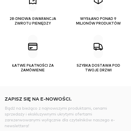
28-DNIOWA GWARANCJA
WYSŁANO PONAD 9
ZWROTU PIENIĘDZY
MILIONÓW PRODUKTÓW
ŁATWE PŁATNOŚCI ZA
SZYBKA DOSTAWA POD
ZAMÓWIENIE
TWOJE DRZWI
ZAPISZ SIĘ NA E-NOWOŚCI.
Bądź na bieżąco z najnowszymi produktami, cenami
sprzedaży i ekskluzywnymi ukrytymi ofertami
zarezerwowanymi wyłącznie dla czytelników naszego e-
newslettera!