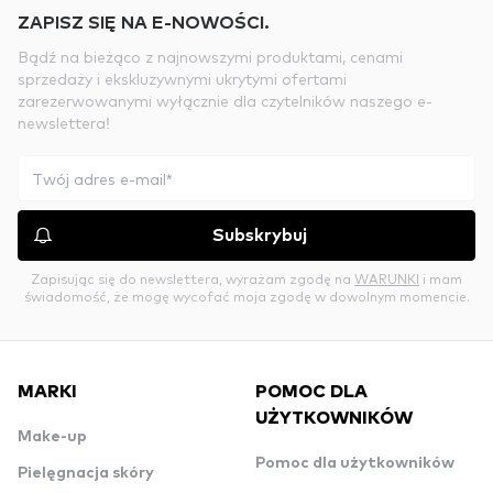
ZAPISZ SIĘ NA E-NOWOŚCI.
Bądź na bieżąco z najnowszymi produktami, cenami
sprzedaży i ekskluzywnymi ukrytymi ofertami
zarezerwowanymi wyłącznie dla czytelników naszego e-
newslettera!
Subskrybuj
Zapisując się do newslettera, wyrażam zgodę na
WARUNKI
i mam
świadomość, że mogę wycofać moja zgodę w dowolnym momencie.
MARKI
POMOC DLA
UŻYTKOWNIKÓW
Make-up
Pomoc dla użytkowników
Pielęgnacja skóry