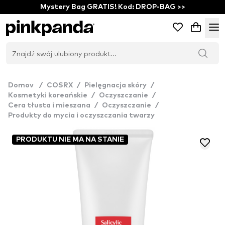
Mystery Bag GRATIS! Kod: DROP-BAG >>
Domov
/
COSRX
/
Pielęgnacja skóry
/
Kosmetyki koreańskie
/
Oczyszczanie
/
Cera tłusta i mieszana
/
Oczyszczanie
/
Produkty do mycia i oczyszczania twarzy
PRODUKTU NIE MA NA STANIE