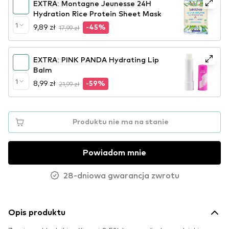
EXTRA: Montagne Jeunesse 24H
Hydration Rice Protein Sheet Mask
1
9,89 zł
17,99 zł
-45%
EXTRA: PINK PANDA Hydrating Lip
Balm
1
8,99 zł
21,99 zł
-59%
Produktu nie ma na stanie
Powiadom mnie
28-dniowa gwarancja zwrotu
Opis produktu