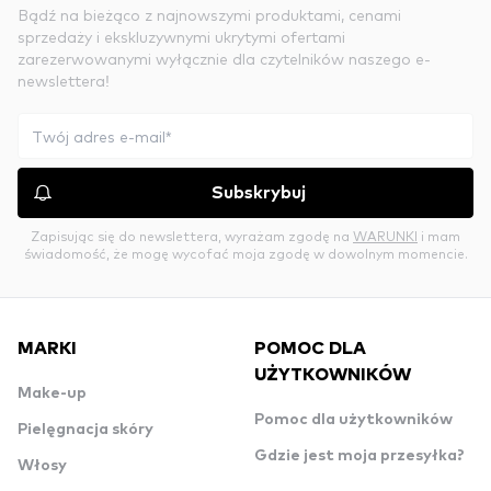
Bądź na bieżąco z najnowszymi produktami, cenami
sprzedaży i ekskluzywnymi ukrytymi ofertami
zarezerwowanymi wyłącznie dla czytelników naszego e-
newslettera!
Subskrybuj
Zapisując się do newslettera, wyrażam zgodę na
WARUNKI
i mam
świadomość, że mogę wycofać moja zgodę w dowolnym momencie.
MARKI
POMOC DLA
UŻYTKOWNIKÓW
Make-up
Pomoc dla użytkowników
Pielęgnacja skóry
Gdzie jest moja przesyłka?
Włosy