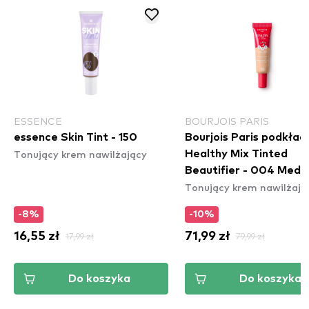
ESSENCE
BOURJOIS PARIS
essence Skin Tint - 150
Bourjois Paris podkład 
Tonujący krem nawilżający
Healthy Mix Tinted
Beautifier - 004 Medi
Tonujący krem nawilżają
-8%
-10%
16,55 zł
17,99 zł
71,99 zł
79,99 zł
Do koszyka
Do koszyka