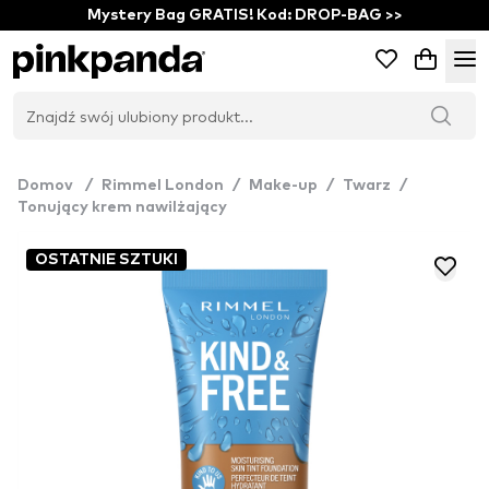
Mystery Bag GRATIS! Kod: DROP-BAG >>
Domov
/
Rimmel London
/
Make-up
/
Twarz
/
Tonujący krem nawilżający
OSTATNIE SZTUKI