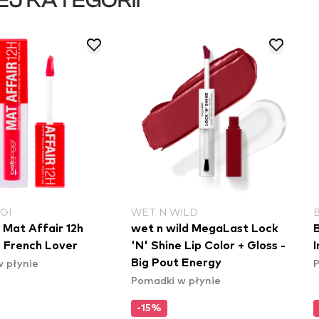
EJ KATEGORII
GI
WET N WILD
 Mat Affair 12h
wet n wild MegaLast Lock
B
- French Lover
'N' Shine Lip Color + Gloss -
I
 płynie
P
Big Pout Energy
Pomadki w płynie
-15%