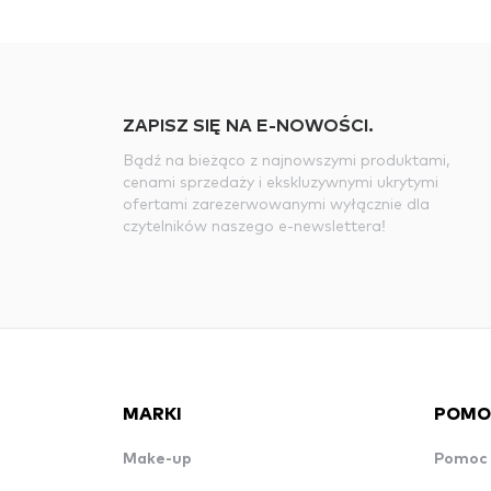
ZAPISZ SIĘ NA E-NOWOŚCI.
Bądź na bieżąco z najnowszymi produktami,
cenami sprzedaży i ekskluzywnymi ukrytymi
ofertami zarezerwowanymi wyłącznie dla
czytelników naszego e-newslettera!
MARKI
POMO
Make-up
Pomoc 