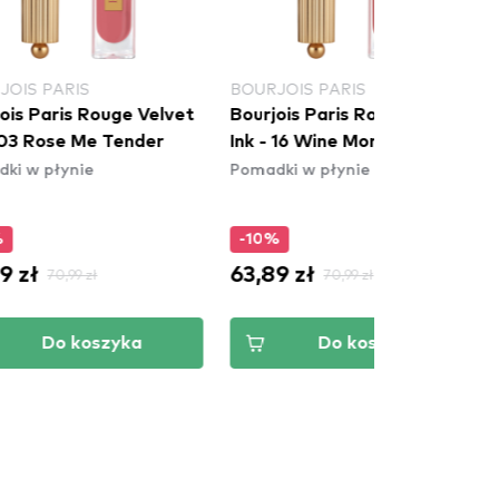
RJOIS PARIS
NYX PROFESSIONAL MAKEUP
jois Paris Rouge Velvet
NYX Cosmetics Soft Matte
 - 16 Wine More Time
Lip Cream – Athens
dki w płynie
(SMLC15)
Pomadki w płynie
0%
-5%
89 zł
34,19 zł
70,99 zł
35,99 zł
Do koszyka
Do koszyka