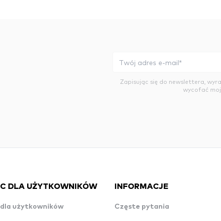
Zapisując się do newslettera, wy
wycofać moj
C DLA UŻYTKOWNIKÓW
INFORMACJE
dla użytkowników
Częste pytania