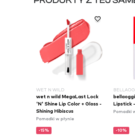
PRODUKTY Z TEJ SAM
WET N WILD
BELLAOG
wet n wild MegaLast Lock
bellaoggi
'N' Shine Lip Color + Gloss -
Lipstick 
Pomadki w
Shining Hibiscus
Pomadki w płynie
-15%
-10%