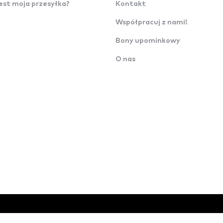
est moja przesyłka?
Kontakt
Współpracuj z nami!
Bony upominkowy
O nas
d.o.o.