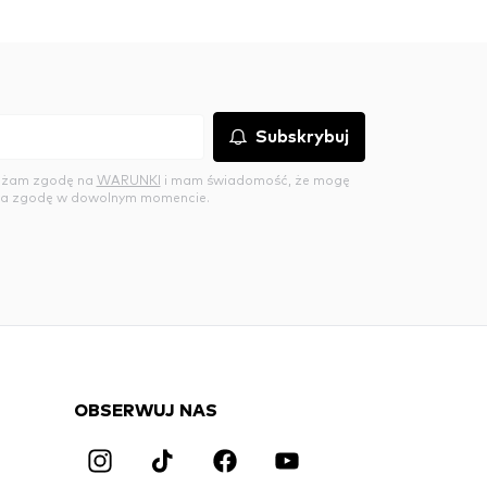
Subskrybuj
rażam zgodę na
WARUNKI
i mam świadomość, że mogę
a zgodę w dowolnym momencie.
OBSERWUJ NAS