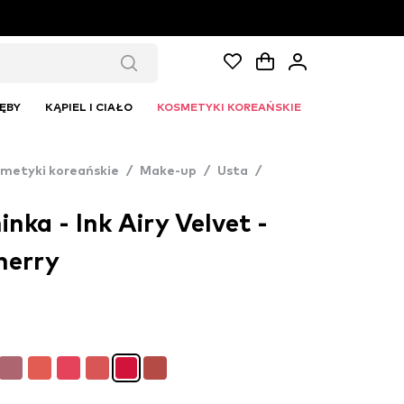
ĘBY
KĄPIEL I CIAŁO
KOSMETYKI KOREAŃSKIE
metyki koreańskie
/
Make-up
/
Usta
/
ka - Ink Airy Velvet -
herry