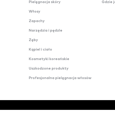
Pielęgnacja skóry
Gdzie j
Włosy
Zapachy
Narzędzia i pędzle
Zęby
Kąpiel i ciało
Kosmetyki koreańskie
Uszkodzone produkty
Profesjonalna pielęgnacja włosów
© Wszelkie prawa zastrzeżone · Konverzija 