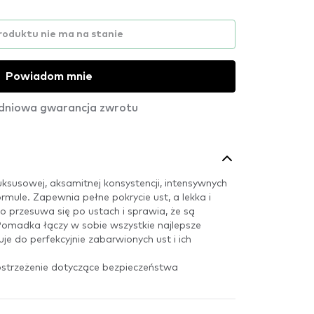
roduktu nie ma na stanie
Powiadom mnie
dniowa gwarancja zwrotu
susowej, aksamitnej konsystencji, intensywnych
rmule. Zapewnia pełne pokrycie ust, a lekka i
przesuwa się po ustach i sprawia, że ​​są
 Pomadka łączy w sobie wszystkie najlepsze
je do perfekcyjnie zabarwionych ust i ich
 ostrzeżenie dotyczące bezpieczeństwa