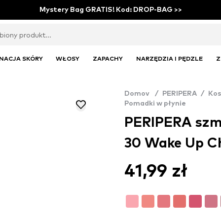
Mystery Bag GRATIS! Kod: DROP-BAG >>
NACJA SKÓRY
WŁOSY
ZAPACHY
NARZĘDZIA I PĘDZLE
Z
Domov
/
PERIPERA
/
Kos
Pomadki w płynie
PERIPERA szmin
30 Wake Up C
41,99 zł