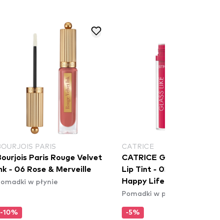
BOURJOIS PARIS
CATRICE
ourjois Paris Rouge Velvet
CATRICE Glass Like Dew
nk - 06 Rose & Merveille
Lip Tint - 030 Happy Lips
omadki w płynie
Happy Life
Pomadki w płynie
-10%
-5%