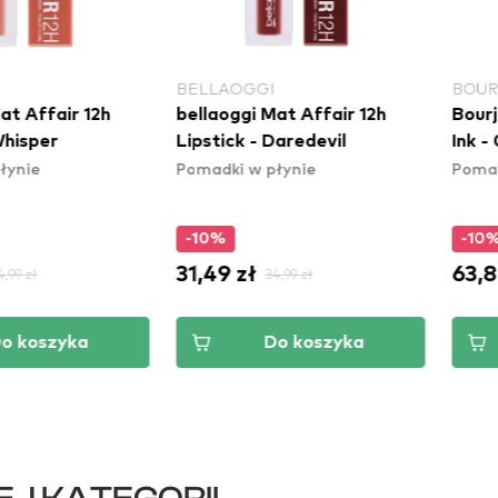
I
BOURJOIS PARIS
BOU
Mat Affair 12h
Bourjois Paris Rouge Velvet
Bour
 Daredevil
Ink - 03 Rose Me Tender
Ink
płynie
Pomadki w płynie
Poma
-10%
-1
63,89 zł
63,
34,99 zł
70,99 zł
Do koszyka
Do koszyka