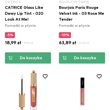
CATRICE
BOURJOIS PARIS
CATRICE Glass Like
Bourjois Paris Rouge
Dewy Lip Tint - 020
Velvet Ink - 03 Rose Me
Look At Me!
Tender
Pomadki w płynie
Pomadki w płynie
-5%
-10%
18,99 zł
19,99 zł
63,89 zł
70,99 zł
Do koszyka
Do koszyka