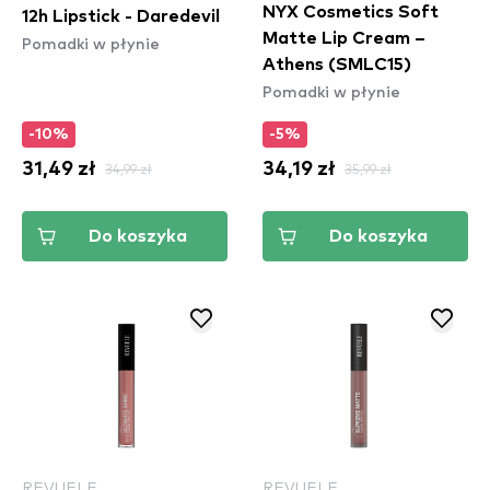
NYX Cosmetics Soft
12h Lipstick - Daredevil
Matte Lip Cream –
Pomadki w płynie
Athens (SMLC15)
Pomadki w płynie
-10%
-5%
31,49 zł
34,99 zł
34,19 zł
35,99 zł
Do koszyka
Do koszyka
REVUELE
REVUELE