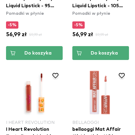
Liquid Lipstick - 95
Liquid Lipstick - 105
Pomadki w płynie
Pomadki w płynie
Captivated
Golden
-5%
-5%
56,99 zł
59,99 zł
56,99 zł
59,99 zł
Do koszyka
Do koszyka
I HEART REVOLUTION
BELLAOGGI
I Heart Revolution
bellaoggi Mat Affair