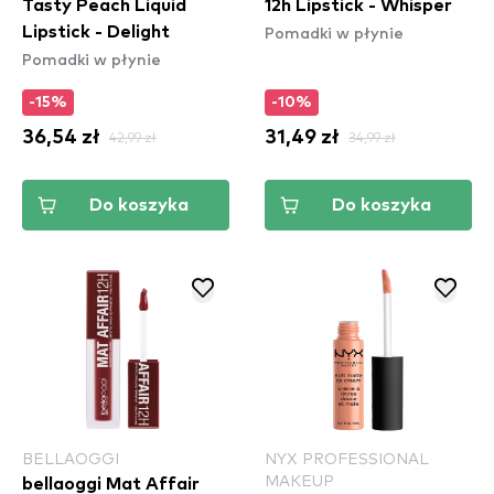
Tasty Peach Liquid
12h Lipstick - Whisper
Pomadki w płynie
Lipstick - Delight
Pomadki w płynie
-15%
-10%
36,54 zł
42,99 zł
31,49 zł
34,99 zł
Do koszyka
Do koszyka
BELLAOGGI
NYX PROFESSIONAL
MAKEUP
bellaoggi Mat Affair