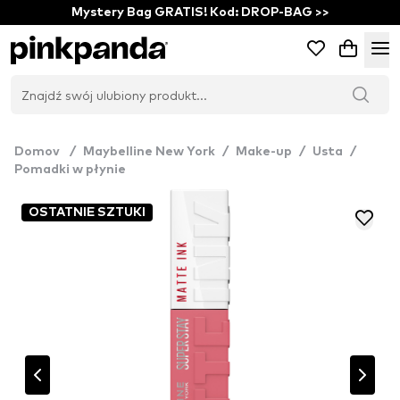
Mystery Bag GRATIS! Kod: DROP-BAG >>
Domov
/
Maybelline New York
/
Make-up
/
Usta
/
Pomadki w płynie
OSTATNIE SZTUKI