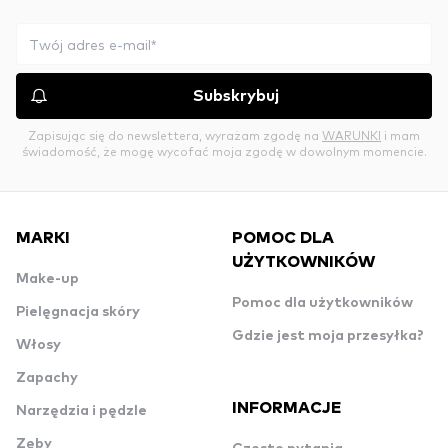
Subskrybuj
Zapisując się do newslettera, wyrażam zgodę na
WARUNKI
i mam
świadomość, że mogę wycofać moja zgodę w dowolnym momencie.
MARKI
POMOC DLA
UŻYTKOWNIKÓW
Make-up
Pomoc dla użytkowników
Pielęgnacja skóry
Gdzie jest moja przesyłka?
Włosy
Zapachy
INFORMACJE
Narzędzia i pędzle
Zęby