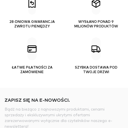
28-DNIOWA GWARANCJA
WYSŁANO PONAD 9
ZWROTU PIENIĘDZY
MILIONÓW PRODUKTÓW
ŁATWE PŁATNOŚCI ZA
SZYBKA DOSTAWA POD
ZAMÓWIENIE
TWOJE DRZWI
ZAPISZ SIĘ NA E-NOWOŚCI.
Bądź na bieżąco z najnowszymi produktami, cenami
sprzedaży i ekskluzywnymi ukrytymi ofertami
zarezerwowanymi wyłącznie dla czytelników naszego e-
newslettera!