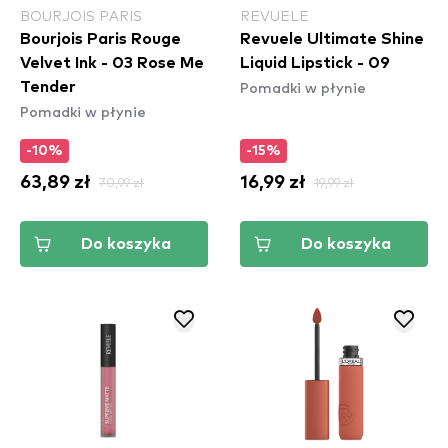
BOURJOIS PARIS
REVUELE
Bourjois Paris Rouge
Revuele Ultimate Shine
Velvet Ink - 03 Rose Me
Liquid Lipstick - 09
Pomadki w płynie
Tender
Pomadki w płynie
-10%
-15%
63,89 zł
70,99 zł
16,99 zł
19,99 zł
Do koszyka
Do koszyka