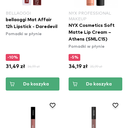
BELLAOGGI
NYX PROFESSIONAL
MAKEUP
bellaoggi Mat Affair
NYX Cosmetics Soft
12h Lipstick - Daredevil
Matte Lip Cream –
Pomadki w płynie
Athens (SMLC15)
Pomadki w płynie
-10%
-5%
31,49 zł
34,99 zł
34,19 zł
35,99 zł
Do koszyka
Do koszyka