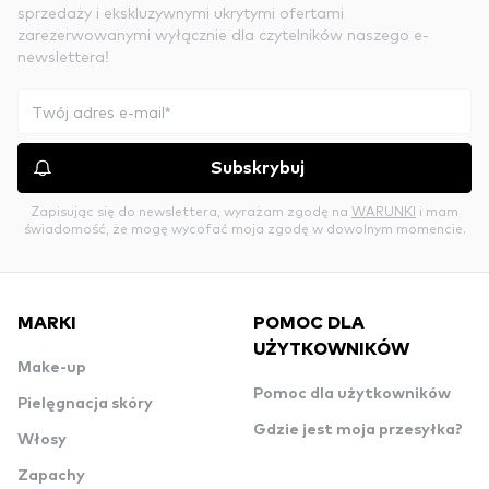
sprzedaży i ekskluzywnymi ukrytymi ofertami
zarezerwowanymi wyłącznie dla czytelników naszego e-
newslettera!
Subskrybuj
Zapisując się do newslettera, wyrażam zgodę na
WARUNKI
i mam
świadomość, że mogę wycofać moja zgodę w dowolnym momencie.
MARKI
POMOC DLA
UŻYTKOWNIKÓW
Make-up
Pomoc dla użytkowników
Pielęgnacja skóry
Gdzie jest moja przesyłka?
Włosy
Zapachy