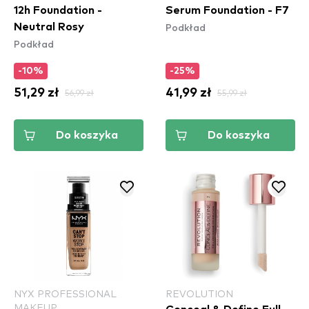
12h Foundation -
Serum Foundation - F7
Podkład
Neutral Rosy
Podkład
-10%
-25%
51,29 zł
56,99 zł
41,99 zł
55,99 zł
Do koszyka
Do koszyka
NYX PROFESSIONAL
REVOLUTION
MAKEUP