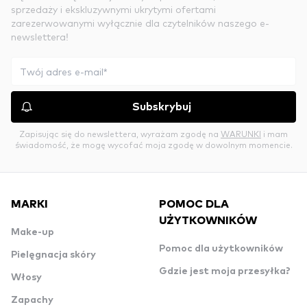
sprzedaży i ekskluzywnymi ukrytymi ofertami
zarezerwowanymi wyłącznie dla czytelników naszego e-
newslettera!
Subskrybuj
Zapisując się do newslettera, wyrażam zgodę na
WARUNKI
i mam
świadomość, że mogę wycofać moja zgodę w dowolnym momencie.
MARKI
POMOC DLA
UŻYTKOWNIKÓW
Make-up
Pomoc dla użytkowników
Pielęgnacja skóry
Gdzie jest moja przesyłka?
Włosy
Zapachy