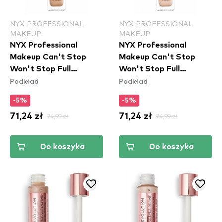
NYX PROFESSIONAL
NYX PROFESSIONAL
MAKEUP
MAKEUP
NYX Professional
NYX Professional
Makeup Can't Stop
Makeup Can't Stop
Won't Stop Full
Won't Stop Full
Podkład
Podkład
Coverage
Coverage
-5%
-5%
71,24 zł
74,99 zł
71,24 zł
74,99 zł
Do koszyka
Do koszyka