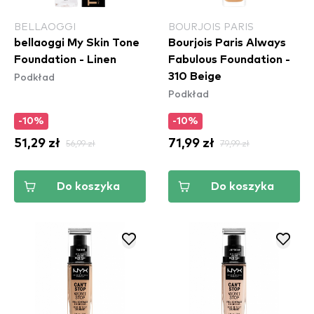
BELLAOGGI
BOURJOIS PARIS
bellaoggi My Skin Tone
Bourjois Paris Always
Foundation - Linen
Fabulous Foundation -
Podkład
310 Beige
Podkład
-10%
-10%
51,29 zł
56,99 zł
71,99 zł
79,99 zł
Do koszyka
Do koszyka