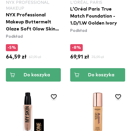
NYX PROFESSIONAL
L’ORÉAL PARIS
MAKEUP
L’Oréal Paris True
NYX Professional
Match Foundation -
Makeup Buttermelt
1.D/1.W Golden Ivory
Glaze Soft Glow Skin
Podkład
Podkład
Tint SPF30 - Vanilla
Bean Butta
-5%
-8%
64,59 zł
67,99 zł
69,91 zł
75,99 zł
Do koszyka
Do koszyka