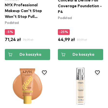
Conceal & Define Full
NYX Professional
Coverage Foundation -
Makeup Can't Stop
F4
Won't Stop Full
Podkład
Podkład
Coverage
-5%
-25%
71,24 zł
74,99 zł
44,99 zł
59,99 zł
Do koszyka
Do koszyka