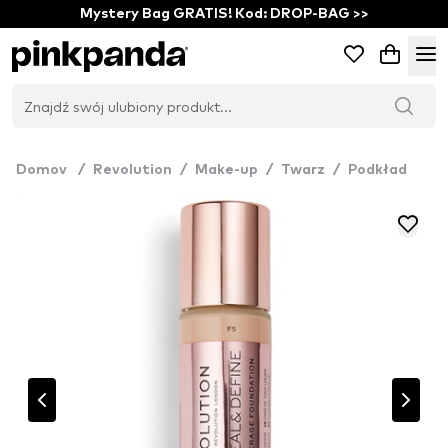
Mystery Bag GRATIS! Kod: DROP-BAG >>
Domov
/
Revolution
/
Make-up
/
Twarz
/
Podkład