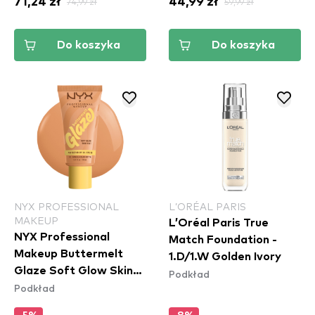
71,24 zł
74,99 zł
44,99 zł
59,99 zł
Do koszyka
Do koszyka
NYX PROFESSIONAL
L’ORÉAL PARIS
MAKEUP
L’Oréal Paris True
NYX Professional
Match Foundation -
Makeup Buttermelt
1.D/1.W Golden Ivory
Glaze Soft Glow Skin
Podkład
Podkład
Tint SPF30 - Vanilla
Bean Butta