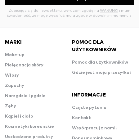
Zapisując się do newslettera, wyrażam zgodę na
WARUNKI
i mam
świadomość, że mogę wycofać moja zgodę w dowolnym momencie.
MARKI
POMOC DLA
UŻYTKOWNIKÓW
Make-up
Pomoc dla użytkowników
Pielęgnacja skóry
Gdzie jest moja przesyłka?
Włosy
Zapachy
INFORMACJE
Narzędzia i pędzle
Zęby
Częste pytania
Kąpiel i ciało
Kontakt
Kosmetyki koreańskie
Współpracuj z nami!
Uszkodzone produkty
Bony upominkowy