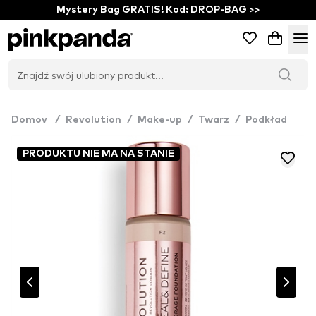
Mystery Bag GRATIS! Kod: DROP-BAG >>
Domov
/
Revolution
/
Make-up
/
Twarz
/
Podkład
PRODUKTU NIE MA NA STANIE