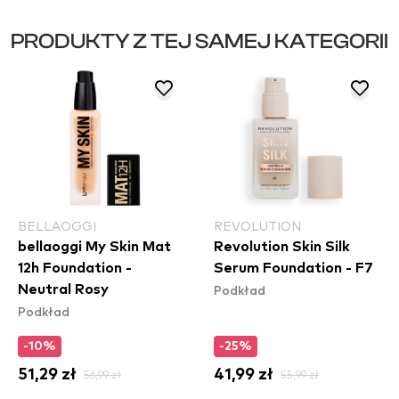
PRODUKTY Z TEJ SAMEJ KATEGORII
BELLAOGGI
REVOLUTION
bellaoggi My Skin Mat
Revolution Skin Silk
12h Foundation -
Serum Foundation - F7
Podkład
Neutral Rosy
Podkład
-10%
-25%
51,29 zł
56,99 zł
41,99 zł
55,99 zł