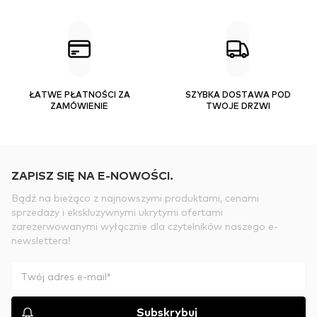
ŁATWE PŁATNOŚCI ZA
SZYBKA DOSTAWA POD
ZAMÓWIENIE
TWOJE DRZWI
ZAPISZ SIĘ NA E-NOWOŚCI.
Bądź na bieżąco z najnowszymi produktami, cenami
sprzedaży i ekskluzywnymi ukrytymi ofertami
zarezerwowanymi wyłącznie dla czytelników naszego e-
newslettera!
Subskrybuj