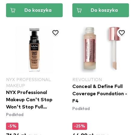
Do koszyka
Do koszyka
NYX PROFESSIONAL
REVOLUTION
MAKEUP
Conceal & Define Full
NYX Professional
Coverage Foundation -
Makeup Can't Stop
F4
Won't Stop Full
Podkład
Podkład
Coverage
-5%
-25%