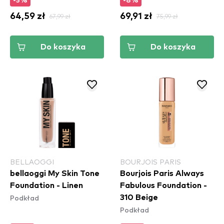
-5%
-8%
64,59 zł
67,99 zł
69,91 zł
75,99 zł
Do koszyka
Do koszyka
BELLAOGGI
BOURJOIS PARIS
bellaoggi My Skin Tone
Bourjois Paris Always
Foundation - Linen
Fabulous Foundation -
Podkład
310 Beige
Podkład