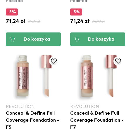
Podkład
Podkład
Coverage
Coverage
-5%
-5%
71,24 zł
74,99 zł
71,24 zł
74,99 zł
Do koszyka
Do koszyka
REVOLUTION
REVOLUTION
Conceal & Define Full
Conceal & Define Full
Coverage Foundation -
Coverage Foundation -
F5
F7