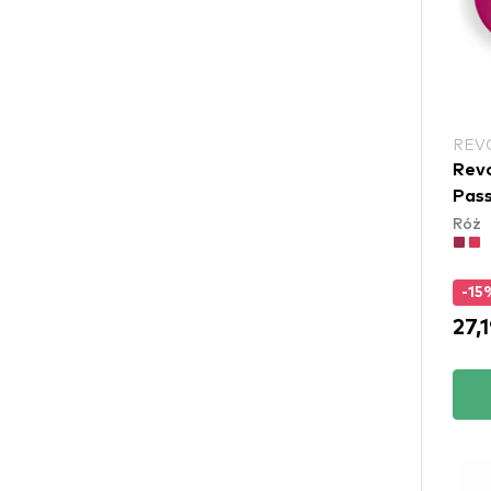
REV
Revo
Pass
Róż
-15
27,1