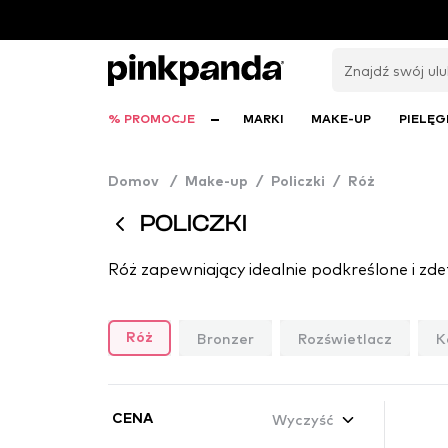
% PROMOCJE
MARKI
MAKE-UP
PIELĘG
Domov
/
Make-up
/
Policzki
/
Róż
POLICZKI
Bronzer
Rozświetlacz
K
Róż
Wyczyść
CENA