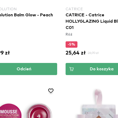
OLUTION
CATRICE
lution Balm Glow - Peach
CATRICE - Catrice
HOLLYGLAZING Liquid Bl
C01
Róż
-5%
99 zł
25,64 zł
26,99 zł
Odcień
Do koszyka