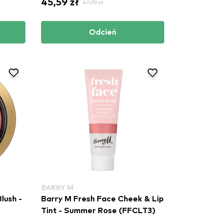
45,59 zł
47,99 zł
Odcień
BARRY M
lush -
Barry M Fresh Face Cheek & Lip
Tint - Summer Rose (FFCLT3)