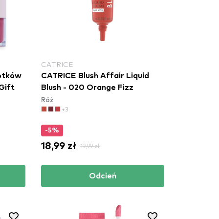
CATRICE
etków
CATRICE Blush Affair Liquid
Gift
Blush - 020 Orange Fizz
Róż
+3
-5%
18,99 zł
19,99 zł
Odcień