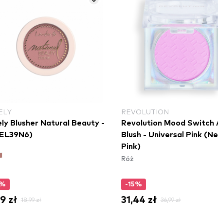
ELY
REVOLUTION
ly Blusher Natural Beauty -
Revolution Mood Switch 
CEL39N6)
Blush - Universal Pink (N
Pink)
Róż
0%
-15%
9 zł
31,44 zł
18,99 zł
36,99 zł