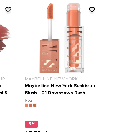
UP
MAYBELLINE NEW YORK
p
Maybelline New York Sunkisser
al &
Blush - 01 Downtown Rush​
Róż
-5%