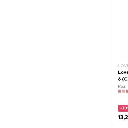
LOV
Love
6 (
Róż
-3
13,2