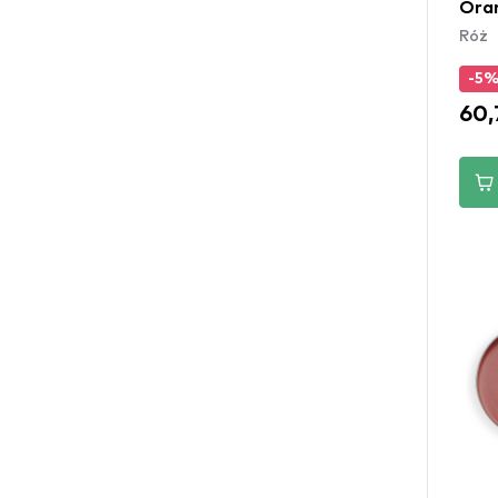
Ora
Róż
-5
60,