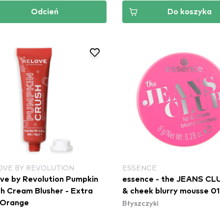
Odcień
Do koszyka
OVE BY REVOLUTION
ESSENCE
ve by Revolution Pumpkin
essence - the JEANS CLU
h Cream Blusher - Extra
& cheek blurry mousse 01
Błyszczyki
 Orange