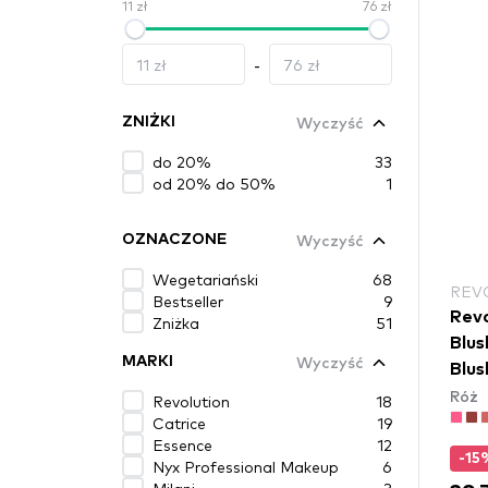
11 zł
76 zł
-
Wyczyść
ZNIŻKI
do 20%
33
od 20% do 50%
1
Wyczyść
OZNACZONE
Wegetariański
68
REV
Bestseller
9
Revo
Zniżka
51
Blus
Wyczyść
MARKI
Blus
Róż
Revolution
18
Catrice
19
Essence
12
-15
Nyx Professional Makeup
6