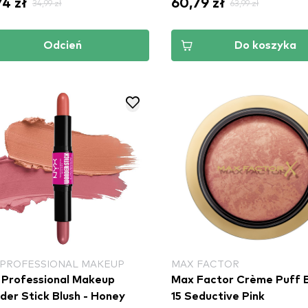
74 zł
60,79 zł
34,99 zł
63,99 zł
Odcień
Do koszyka
 PROFESSIONAL MAKEUP
MAX FACTOR
Professional Makeup
Max Factor Crème Puff B
er Stick Blush - Honey
15 Seductive Pink