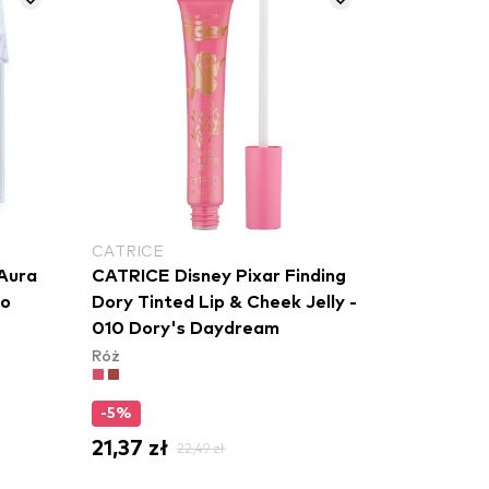
CATRICE
Aura
CATRICE Disney Pixar Finding
eo
Dory Tinted Lip & Cheek Jelly -
010 Dory's Daydream
Róż
-5%
21,37 zł
22,49 zł