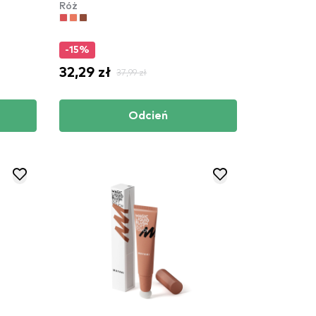
Róż
-15%
32,29 zł
37,99 zł
Odcień