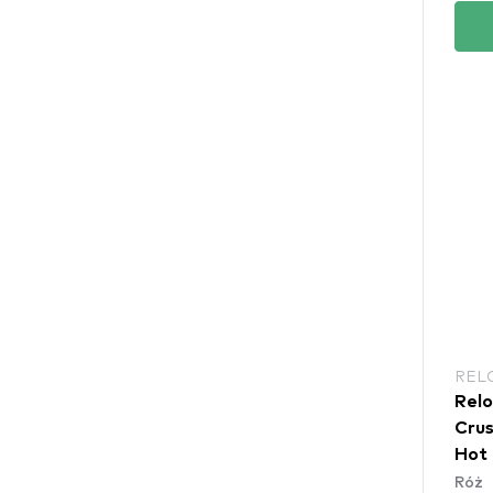
REL
Relo
Crus
Hot
Róż