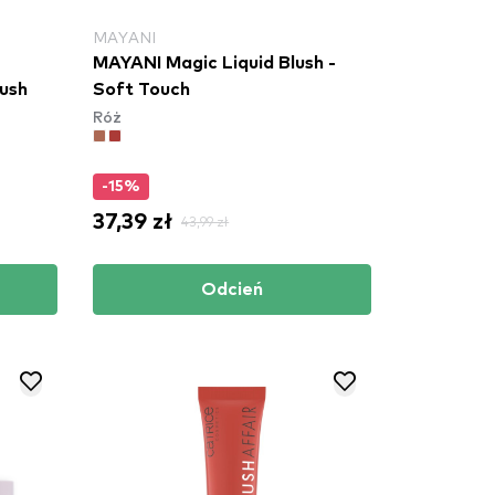
MAYANI
MAYANI Magic Liquid Blush -
ush
Soft Touch
Róż
-15%
37,39 zł
43,99 zł
Odcień