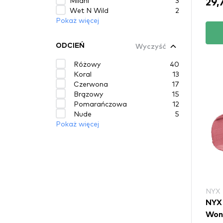
Milani
3
29,
Wet N Wild
2
Pokaż więcej
Wyczyść
ODCIEŃ
Różowy
40
Koral
13
Czerwona
17
Brązowy
15
Pomarańczowa
12
Nude
5
Pokaż więcej
NYX
NYX 
Wond