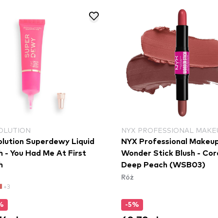
OLUTION
NYX PROFESSIONAL MAKE
lution Superdewy Liquid
NYX Professional Makeu
h - You Had Me At First
Wonder Stick Blush - Cor
h
Deep Peach (WSB03)
Róż
+3
%
-5%