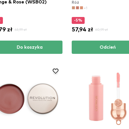
Róż
nge & Rose (WSB02)
+1
%
-5%
79 zł
57,94 zł
63,99 zł
60,99 zł
Do koszyka
Odcień