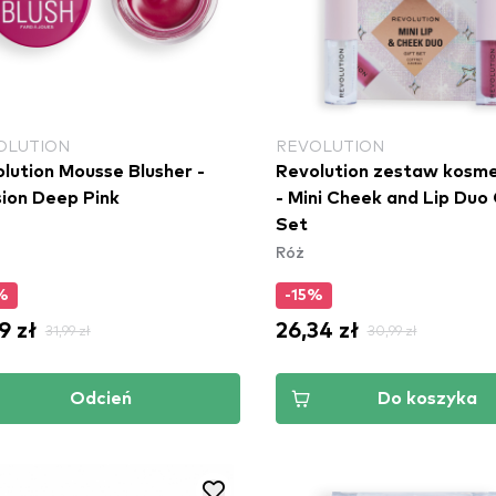
OLUTION
REVOLUTION
lution Mousse Blusher -
Revolution zestaw kosm
ion Deep Pink
- Mini Cheek and Lip Duo 
Set
Róż
%
-15%
9 zł
26,34 zł
31,99 zł
30,99 zł
Odcień
Do koszyka