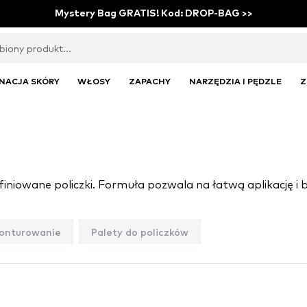
Mystery Bag GRATIS! Kod: DROP-BAG >>
NACJA SKÓRY
WŁOSY
ZAPACHY
NARZĘDZIA I PĘDZLE
Z
onturowanie
Palety do policzków