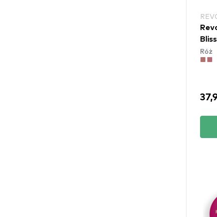
REV
Revo
Bliss
Róż
37,