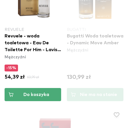
REVUELE
BUGATTI
Revuele - woda
Bugatti Woda toaletowa
toaletowa - Eau De
- Dynamic Move Amber
Mężczyźni
Toilette For Him - Lavish
Mężczyźni
Heart
-15%
130,99 zł
54,39 zł
63,99 zł
Do koszyka
Nie ma na stanie