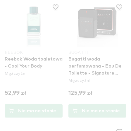
REEBOK
BUGATTI
Reebok Woda toaletowa
Bugatti woda
- Cool Your Body
perfumowana - Eau De
Mężczyźni
Toilette - Signature
Mężczyźni
Carbon
52,99 zł
125,99 zł
Nie ma na stanie
Nie ma na stanie