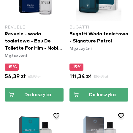
REVUELE
BUGATTI
Revuele - woda
Bugatti Woda toaletowa
toaletowa - Eau De
- Signature Petrol
Mężczyźni
Toilette For Him - Noble
Mężczyźni
Heart
-15%
-15%
54,39 zł
63,99 zł
111,34 zł
130,99 zł
Do koszyka
Do koszyka