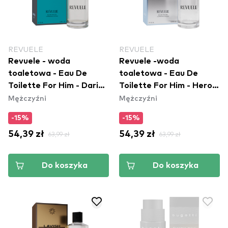
REVUELE
REVUELE
Revuele - woda
Revuele -woda
toaletowa - Eau De
toaletowa - Eau De
Toilette For Him - Daring
Toilette For Him - Heroic
Mężczyźni
Mężczyźni
Heart
Heart
-15%
-15%
54,39 zł
63,99 zł
54,39 zł
63,99 zł
Do koszyka
Do koszyka