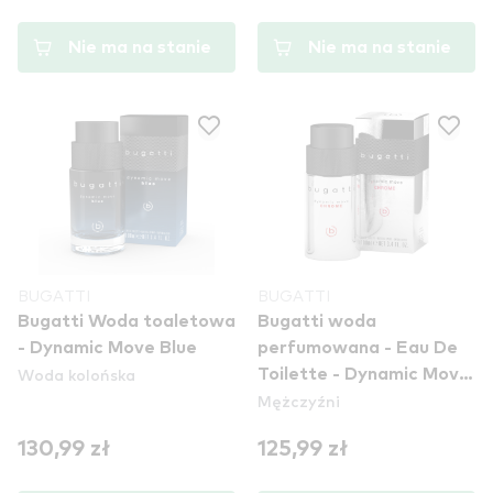
Nie ma na stanie
Nie ma na stanie
BUGATTI
BUGATTI
Bugatti Woda toaletowa
Bugatti woda
- Dynamic Move Blue
perfumowana - Eau De
Woda kolońska
Toilette - Dynamic Move
Mężczyźni
Chrome
130,99 zł
125,99 zł