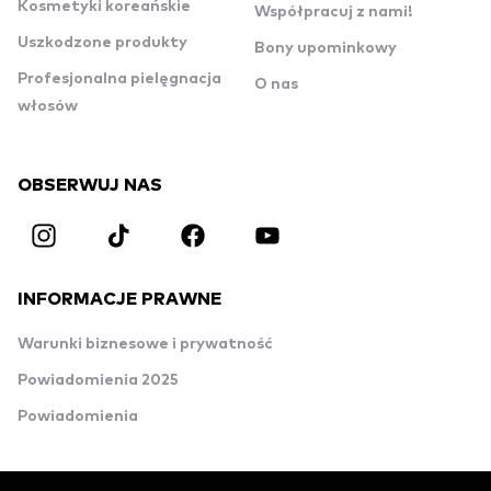
Kosmetyki koreańskie
Współpracuj z nami!
Uszkodzone produkty
Bony upominkowy
Profesjonalna pielęgnacja
O nas
włosów
OBSERWUJ NAS
INFORMACJE PRAWNE
Warunki biznesowe i prywatność
Powiadomienia 2025
Powiadomienia