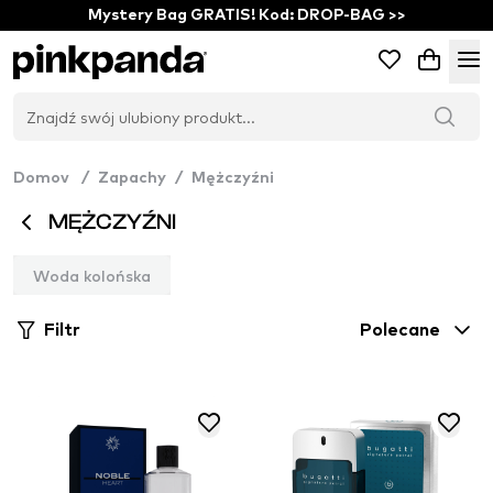
Mystery Bag GRATIS! Kod: DROP-BAG >>
Domov
/
Zapachy
/
Mężczyźni
MĘŻCZYŹNI
Woda kolońska
Filtr
Polecane