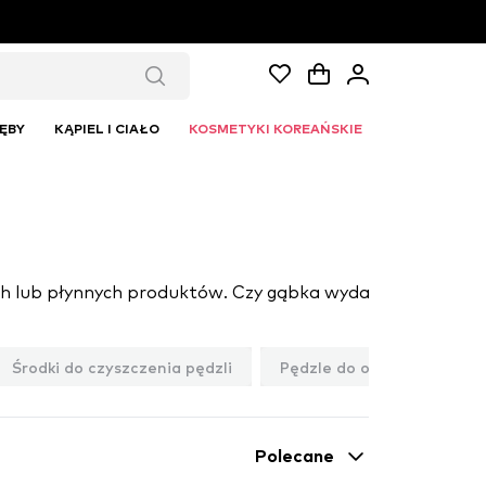
ĘBY
KĄPIEL I CIAŁO
KOSMETYKI KOREAŃSKIE
Środki do czyszczenia pędzli
Pędzle do oczyszczania t
Polecane