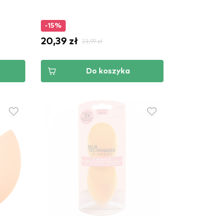
-15%
20,39 zł
23,99 zł
Do koszyka