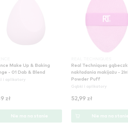
ENCE
REAL TECHNIQUES
nce Make Up & Baking
Real Techniques gąbeczka do
ge - 01 Dab & Blend
nakładania makijażu - 2In
 i aplikatory
Powder Puff
Gąbki i aplikatory
49 zł
52,99 zł
Nie ma na stanie
Nie ma na stani