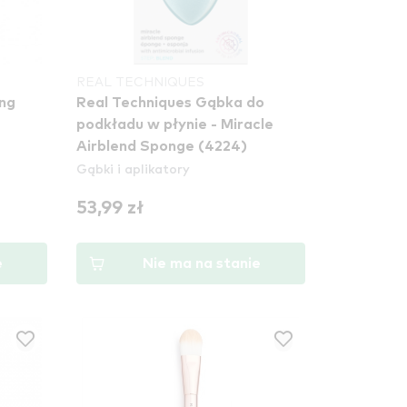
REAL TECHNIQUES
ng
Real Techniques Gąbka do
podkładu w płynie - Miracle
Airblend Sponge (4224)
Gąbki i aplikatory
53,99 zł
e
Nie ma na stanie