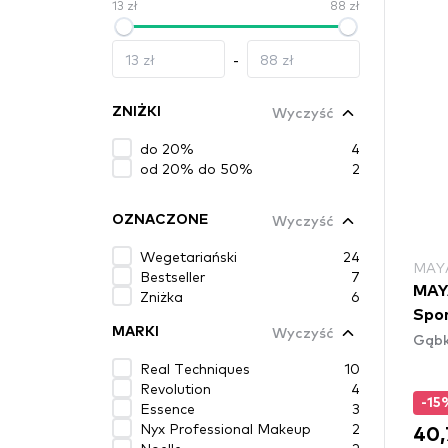
13 zł
88 zł
-
Wyczyść
ZNIŻKI
do 20%
4
od 20% do 50%
2
Wyczyść
OZNACZONE
Wegetariański
24
MAY
Bestseller
7
MAY
Zniżka
6
Spon
Wyczyść
MARKI
Gąbki
Real Techniques
10
Revolution
4
-15
Essence
3
Nyx Professional Makeup
2
40,