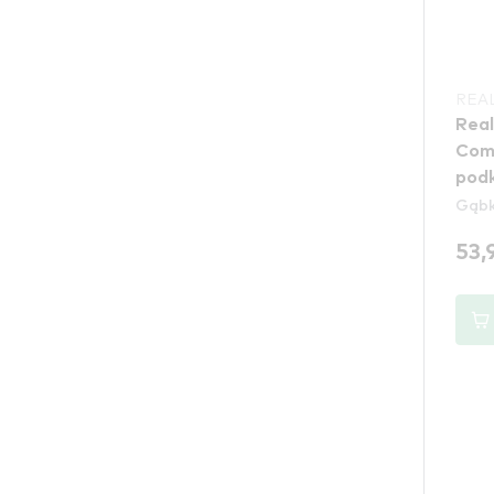
REA
Real
Com
Gąbki
53,