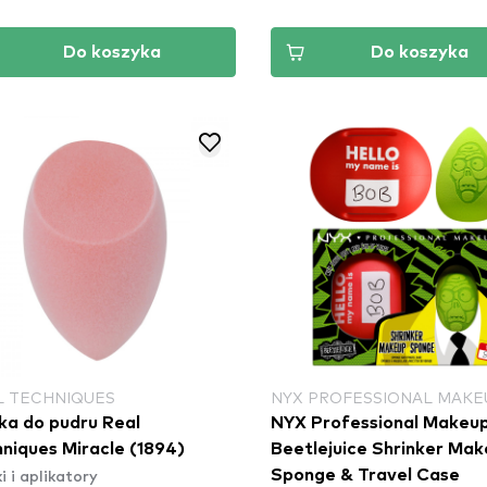
Do koszyka
Do koszyka
L TECHNIQUES
NYX PROFESSIONAL MAKE
a do pudru Real
NYX Professional Makeu
niques Miracle (1894)
Beetlejuice Shrinker Ma
 i aplikatory
Sponge & Travel Case