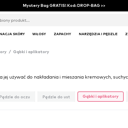
Mystery Bag GRATIS! Kod: DROP-BAG >>
NACJA SKÓRY
WŁOSY
ZAPACHY
NARZĘDZIA I PĘDZLE
Z
tory
/
Gąbki i aplikatory
Pędzle do oczu
Pędzle do ust
Gąbki i aplikatory