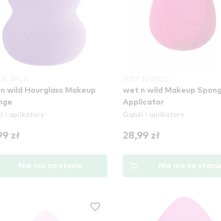
 N WILD
WET N WILD
n wild Hourglass Makeup
wet n wild Makeup Spon
nge
Applicator
 i aplikatory
Gąbki i aplikatory
99 zł
28,99 zł
Nie ma na stanie
Nie ma na stani