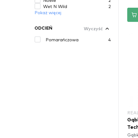
Noelle
2
Wet N Wild
2
Pokaż więcej
Wyczyść
ODCIEŃ
Pomarańczowa
4
REA
Gąbk
Tech
Gąbki