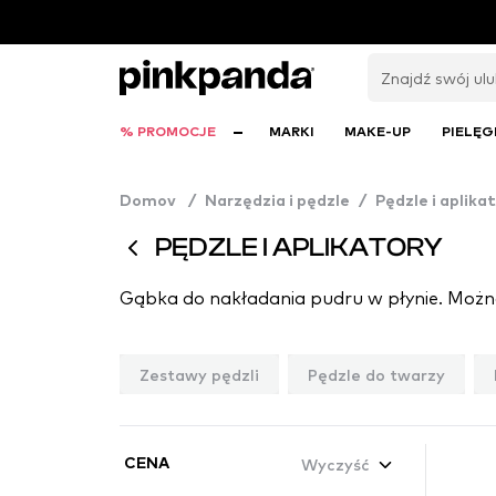
% PROMOCJE
MARKI
MAKE-UP
PIELĘG
Domov
/
Narzędzia i pędzle
/
Pędzle i aplika
PĘDZLE I APLIKATORY
Zestawy pędzli
Pędzle do twarzy
Wyczyść
CENA