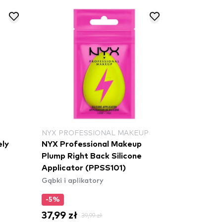
NYX PROFESSIONAL MAKEUP
ely
NYX Professional Makeup
Plump Right Back Silicone
Applicator (PPSS101)
Gąbki i aplikatory
-5%
37,99 zł
39,99 zł