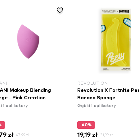
ANI
REVOLUTION
ANI Makeup Blending
Revolution X Fortnite Pe
ge - Pink Creation
Banana Sponge
 i aplikatory
Gąbki i aplikatory
%
-40%
79 zł
19,19 zł
47,99 zł
31,99 zł