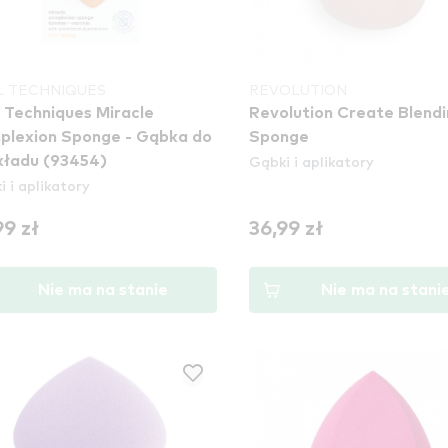
L TECHNIQUES
REVOLUTION
 Techniques Miracle
Revolution Create Blendi
plexion Sponge - Gąbka do
Sponge
Gąbki i aplikatory
podkładu (93454)
 i aplikatory
99 zł
36,99 zł
Nie ma na stanie
Nie ma na stani