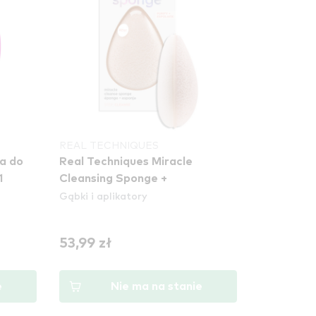
REAL TECHNIQUES
Real Techniques Miracle
1
Cleansing Sponge +
Gąbki i aplikatory
53,99 zł
e
Nie ma na stanie