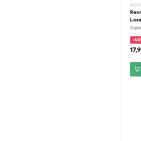
REV
Revo
Lose
Gąbki
-4
17,9