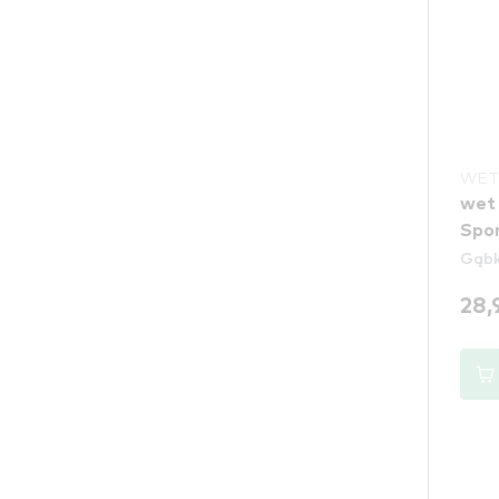
WET
wet 
Spo
Gąbki
28,