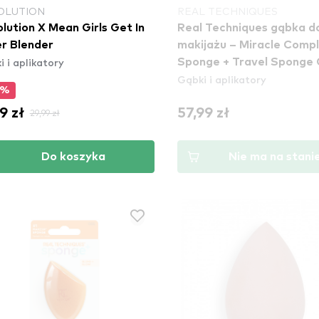
OLUTION
REAL TECHNIQUES
lution X Mean Girls Get In
Real Techniques gąbka d
r Blender
makijażu – Miracle Compl
 i aplikatory
Sponge + Travel Sponge
Gąbki i aplikatory
1711
0%
9 zł
57,99 zł
29,99 zł
Do koszyka
Nie ma na stani