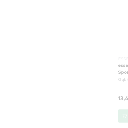
ESS
esse
Spon
Gąbki
13,