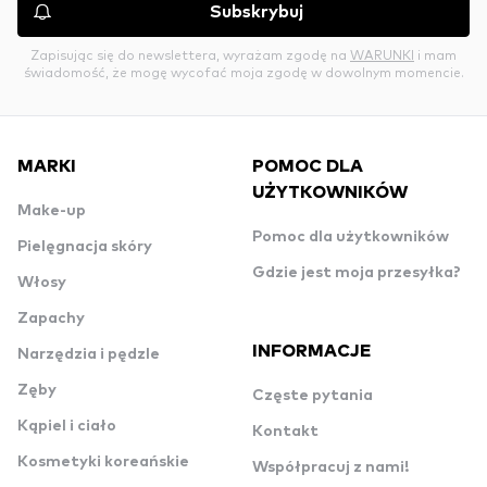
Subskrybuj
Zapisując się do newslettera, wyrażam zgodę na
WARUNKI
i mam
świadomość, że mogę wycofać moja zgodę w dowolnym momencie.
MARKI
POMOC DLA
UŻYTKOWNIKÓW
Make-up
Pomoc dla użytkowników
Pielęgnacja skóry
Gdzie jest moja przesyłka?
Włosy
Zapachy
INFORMACJE
Narzędzia i pędzle
Zęby
Częste pytania
Kąpiel i ciało
Kontakt
Kosmetyki koreańskie
Współpracuj z nami!