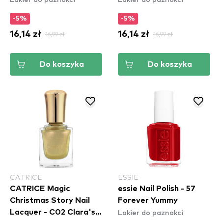
-5%
-5%
16,14 zł
16,99 zł
16,14 zł
16,99 zł
Do koszyka
Do koszyka
CATRICE
ESSIE
CATRICE Magic
essie Nail Polish - 57
Christmas Story Nail
Forever Yummy
Lakier do paznokci
Lacquer - C02 Clara's