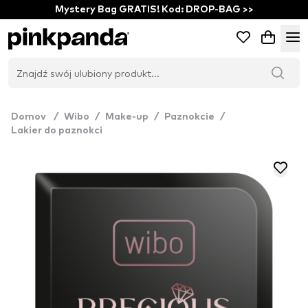
Mystery Bag GRATIS! Kod: DROP-BAG >>
Domov
/
Wibo
/
Make-up
/
Paznokcie
/
Lakier do paznokci