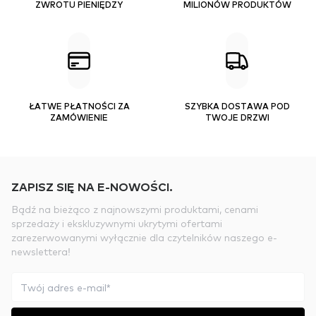
ZWROTU PIENIĘDZY
MILIONÓW PRODUKTÓW
ŁATWE PŁATNOŚCI ZA
SZYBKA DOSTAWA POD
ZAMÓWIENIE
TWOJE DRZWI
ZAPISZ SIĘ NA E-NOWOŚCI.
Bądź na bieżąco z najnowszymi produktami, cenami
sprzedaży i ekskluzywnymi ukrytymi ofertami
zarezerwowanymi wyłącznie dla czytelników naszego e-
newslettera!