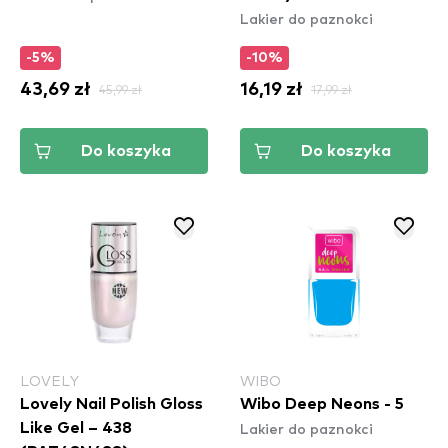
Lakier do paznokci
-5%
-10%
43,69 zł
45,99 zł
16,19 zł
17,99 zł
Do koszyka
Do koszyka
LOVELY
WIBO
Lovely Nail Polish Gloss
Wibo Deep Neons - 5
Lakier do paznokci
Like Gel – 438