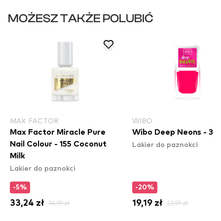
MOŻESZ TAKŻE POLUBIĆ
MAX FACTOR
WIBO
Max Factor Miracle Pure
Wibo Deep Neons - 3
Lakier do paznokci
Nail Colour - 155 Coconut
Milk
Lakier do paznokci
-5%
-20%
33,24 zł
34,99 zł
19,19 zł
23,99 zł