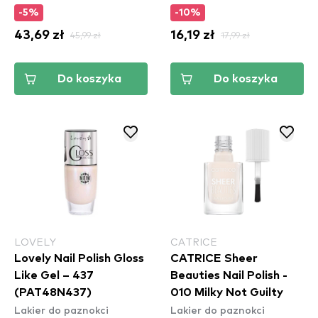
-5%
-10%
43,69 zł
45,99 zł
16,19 zł
17,99 zł
Do koszyka
Do koszyka
LOVELY
CATRICE
Lovely Nail Polish Gloss
CATRICE Sheer
Like Gel – 437
Beauties Nail Polish -
(PAT48N437)
010 Milky Not Guilty
Lakier do paznokci
Lakier do paznokci