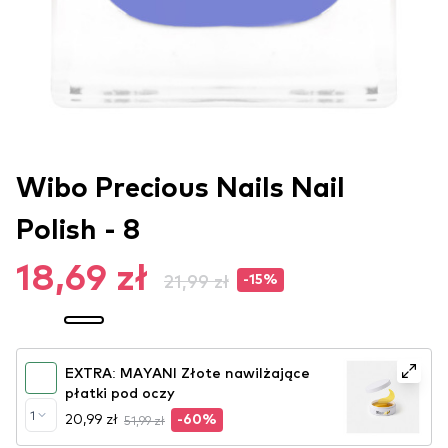
Wibo Precious Nails Nail
Polish - 8
18,69 zł
21,99 zł
-15%
EXTRA: MAYANI Złote nawilżające
płatki pod oczy
1
20,99 zł
51,99 zł
-60%