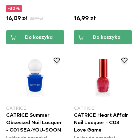
-30%
16,99 zł
16,09 zł
22,99 zł
Do koszyka
Do koszyka
CATRICE
CATRICE
CATRICE Summer
CATRICE Heart Affair
Obsessed Nail Lacquer
Nail Lacquer - C03
- C01 SEA-YOU-SOON
Love Game
Lakier do paznokci
Lakier do paznokci