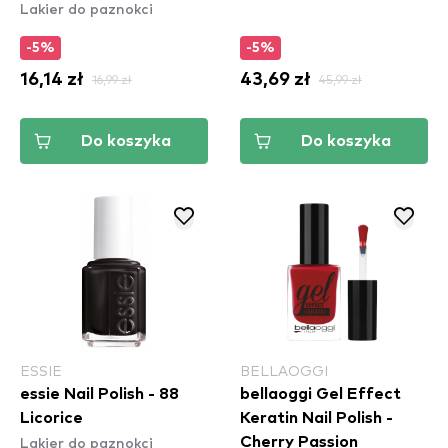
Lakier do paznokci
Adventures
-5%
-5%
16,14 zł
16,99 zł
43,69 zł
45,99 zł
Do koszyka
Do koszyka
ESSIE
BELLAOGGI
essie Nail Polish - 88
bellaoggi Gel Effect
Licorice
Keratin Nail Polish -
Lakier do paznokci
Cherry Passion