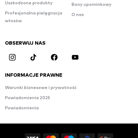
Uszkodzone produkty
Bony upominkowy
Profesjonalna pielęgnacja
O nas
włosów
OBSERWUJ NAS
INFORMACJE PRAWNE
Warunki biznesowe i prywatność
Powiadomienia 2025
Powiadomienia