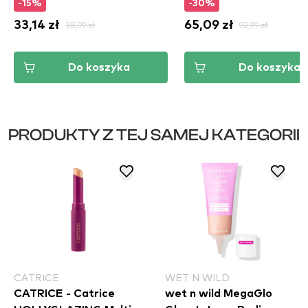
-15%
-30%
33,14 zł
38,99 zł
65,09 zł
92,99 zł
Do koszyka
Do koszyka
PRODUKTY Z TEJ SAMEJ KATEGORII
CATRICE
WET N WILD
CATRICE - Catrice
wet n wild MegaGlo