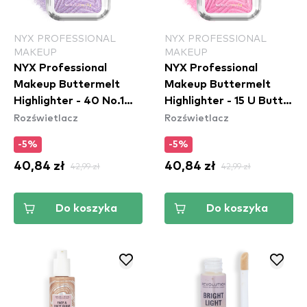
NYX PROFESSIONAL
NYX PROFESSIONAL
MAKEUP
MAKEUP
NYX Professional
NYX Professional
Makeup Buttermelt
Makeup Buttermelt
Highlighter - 40 No.1
Highlighter - 15 U Butta
Rozświetlacz
Rozświetlacz
Butta
Werk
-5%
-5%
40,84 zł
42,99 zł
40,84 zł
42,99 zł
Do koszyka
Do koszyka