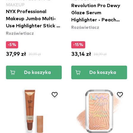
MAKEUP
Revolution Pro Dewy
NYX Professional
Glaze Serum
Makeup Jumbo Multi-
Highlighter - Peach
Use Highlighter Stick -
Rozświetlacz
Glow
Rozświetlacz
Lemon Merringue
(JHS03)
-5%
-15%
37,99 zł
39,99 zł
33,14 zł
38,99 zł
Do koszyka
Do koszyka