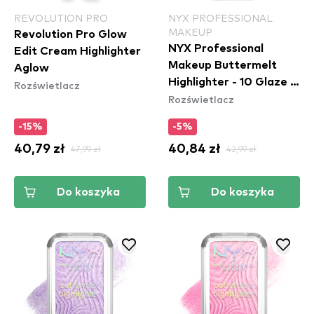
REVOLUTION PRO
NYX PROFESSIONAL
MAKEUP
Revolution Pro Glow
NYX Professional
Edit Cream Highlighter
Makeup Buttermelt
Aglow
Highlighter - 10 Glaze It
Rozświetlacz
Rozświetlacz
Butta
-15%
-5%
40,79 zł
47,99 zł
40,84 zł
42,99 zł
Do koszyka
Do koszyka