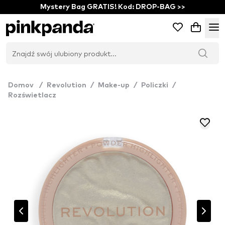
Mystery Bag GRATIS! Kod: DROP-BAG >>
Domov
/
Revolution
/
Make-up
/
Policzki
/
Rozświetlacz