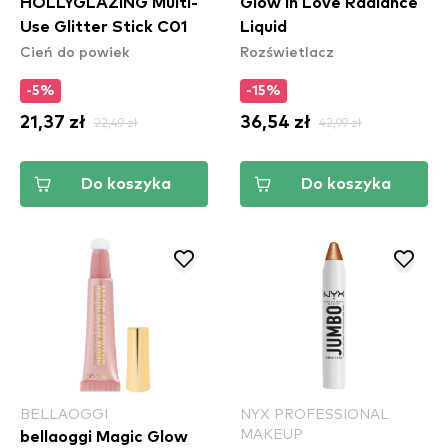
HOLLYGLAZING Multi-
Glow In Love Radiance
Use Glitter Stick C01
Liquid
Cień do powiek
Rozświetlacz
-5%
-15%
21,37 zł
22,49 zł
36,54 zł
42,99 zł
Do koszyka
Do koszyka
BELLAOGGI
NYX PROFESSIONAL
MAKEUP
bellaoggi Magic Glow