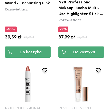
NYX Professional
Wand - Enchanting Pink
Makeup Jumbo Multi-
Rozświetlacz
Use Highlighter Stick -
Rozświetlacz
Apple Pie (JHS05)
-10%
-5%
39,59 zł
43,99 zł
37,99 zł
39,99 zł
Do koszyka
Do koszyka
NYX PROFESSIONAL
REVOLUTION PRO