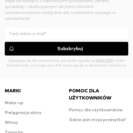
Bądź na bieżąco z najnowszymi produktami, cenami
sprzedaży i ekskluzywnymi ukrytymi ofertami
zarezerwowanymi wyłącznie dla czytelników naszego e-
newslettera!
Subskrybuj
Zapisując się do newslettera, wyrażam zgodę na
WARUNKI
i mam
świadomość, że mogę wycofać moja zgodę w dowolnym momencie.
MARKI
POMOC DLA
UŻYTKOWNIKÓW
Make-up
Pomoc dla użytkowników
Pielęgnacja skóry
Gdzie jest moja przesyłka?
Włosy
Zapachy