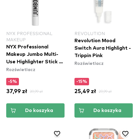
NYX PROFESSIONAL
REVOLUTION
MAKEUP
Revolution Mood
NYX Professional
Switch Aura Highlight -
Makeup Jumbo Multi-
Trippin Pink
Use Highlighter Stick -
Rozświetlacz
Rozświetlacz
Lemon Merringue
(JHS03)
-5%
-15%
37,99 zł
39,99 zł
25,49 zł
29,99 zł
Do koszyka
Do koszyka