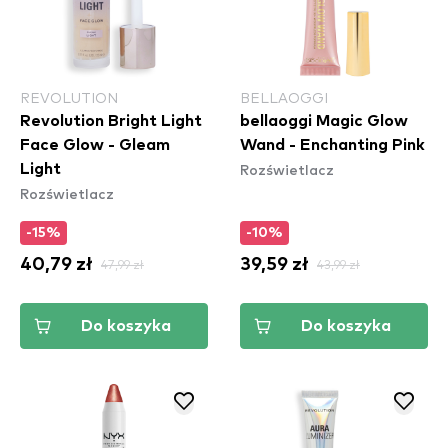
REVOLUTION
BELLAOGGI
Revolution Bright Light
bellaoggi Magic Glow
Face Glow - Gleam
Wand - Enchanting Pink
Rozświetlacz
Light
Rozświetlacz
-15%
-10%
40,79 zł
47,99 zł
39,59 zł
43,99 zł
Do koszyka
Do koszyka