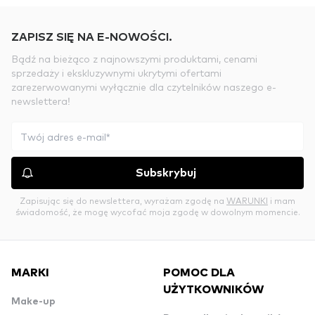
ZAPISZ SIĘ NA E-NOWOŚCI.
Bądź na bieżąco z najnowszymi produktami, cenami
sprzedaży i ekskluzywnymi ukrytymi ofertami
zarezerwowanymi wyłącznie dla czytelników naszego e-
newslettera!
Subskrybuj
Zapisując się do newslettera, wyrażam zgodę na
WARUNKI
i mam
świadomość, że mogę wycofać moja zgodę w dowolnym momencie.
MARKI
POMOC DLA
UŻYTKOWNIKÓW
Make-up