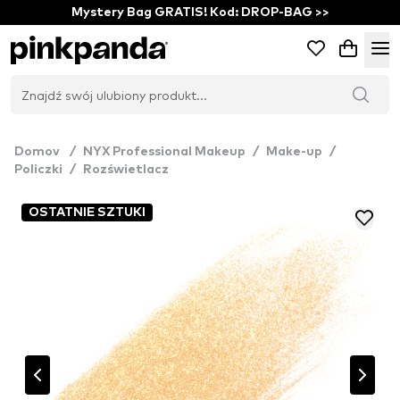
Mystery Bag GRATIS! Kod: DROP-BAG >>
Domov
/
NYX Professional Makeup
/
Make-up
/
Policzki
/
Rozświetlacz
OSTATNIE SZTUKI