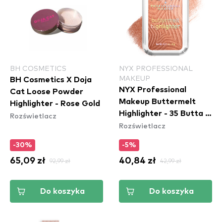
BH COSMETICS
NYX PROFESSIONAL
MAKEUP
BH Cosmetics X Doja
NYX Professional
Cat Loose Powder
Makeup Buttermelt
Highlighter - Rose Gold
Highlighter - 35 Butta In
Rozświetlacz
Rozświetlacz
Bronze
-30%
-5%
65,09 zł
92,99 zł
40,84 zł
42,99 zł
Do koszyka
Do koszyka