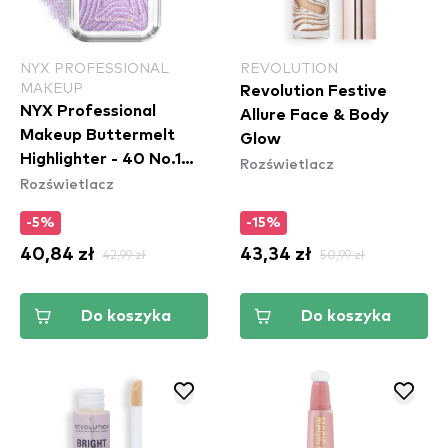
NYX PROFESSIONAL
REVOLUTION
MAKEUP
Revolution Festive
NYX Professional
Allure Face & Body
Makeup Buttermelt
Glow
Highlighter - 40 No.1
Rozświetlacz
Rozświetlacz
Butta
-5%
-15%
40,84 zł
42,99 zł
43,34 zł
50,99 zł
Do koszyka
Do koszyka