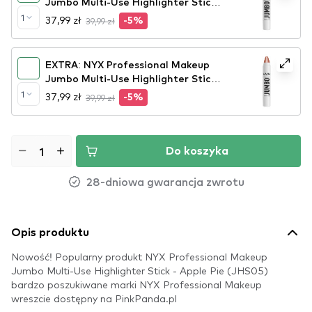
Jumbo Multi-Use Highlighter Stick
- Lemon Merringue (JHS03)
1
37,99 zł
39,99 zł
-5%
EXTRA: NYX Professional Makeup
Jumbo Multi-Use Highlighter Stick
- Coconut Cake (JHS01)
1
37,99 zł
39,99 zł
-5%
Do koszyka
28-dniowa gwarancja zwrotu
Opis produktu
Nowość! Popularny produkt NYX Professional Makeup
Jumbo Multi-Use Highlighter Stick - Apple Pie (JHS05)
bardzo poszukiwane marki NYX Professional Makeup
wreszcie dostępny na PinkPanda.pl