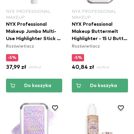
NYX PROFESSIONAL
NYX PROFESSIONAL
MAKEUP
MAKEUP
NYX Professional
NYX Professional
Makeup Jumbo Multi-
Makeup Buttermelt
Use Highlighter Stick -
Highlighter - 15 U Butta
Rozświetlacz
Rozświetlacz
Coconut Cake (JHS01)
Werk
-5%
-5%
37,99 zł
39,99 zł
40,84 zł
42,99 zł
Do koszyka
Do koszyka