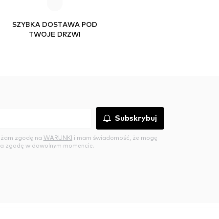
SZYBKA DOSTAWA POD
TWOJE DRZWI
Subskrybuj
rażam zgodę na
WARUNKI
i mam świadomość, że mogę
a zgodę w dowolnym momencie.