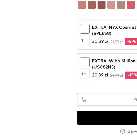
EXTRA: NYX Cosmetic
(SPL858)
1
20,89 zł
21,99 zł
-5%
EXTRA: Wibo Million 
(US082N5)
1
20,39 zł
23,99 zł
-15
P
28-