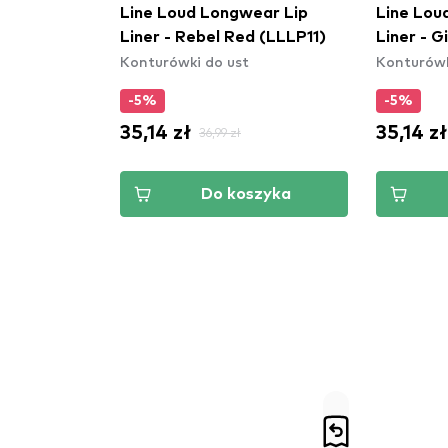
Line Loud Longwear Lip
Line Lou
Liner - Rebel Red (LLLP11)
Liner - 
Konturówki do ust
Konturówk
(LLLP01
-5%
-5%
35,14 zł
35,14 zł
36,99 zł
Do koszyka