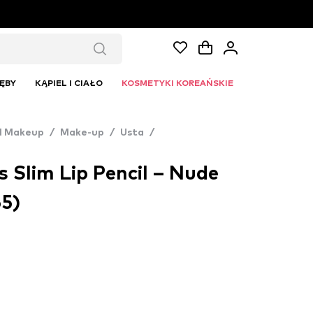
ĘBY
KĄPIEL I CIAŁO
KOSMETYKI KOREAŃSKIE
l Makeup
/
Make-up
/
Usta
/
 Slim Lip Pencil – Nude
55)