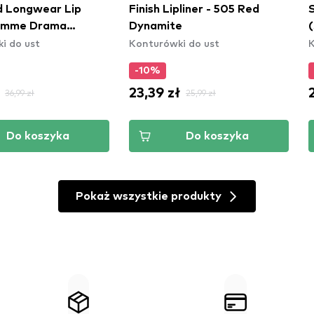
d Longwear Lip
Finish Lipliner - 505 Red
S
Gimme Drama
Dynamite
i do ust
Konturówki do ust
K
)
-10%
23,39 zł
36,99 zł
25,99 zł
Do koszyka
Do koszyka
Pokaż wszystkie produkty