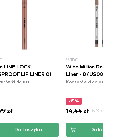
O
WIBO
o LINE LOCK
Wibo Million Dollar Matte
SPROOF LIP LINER 01
Liner - 8 (US082N8)
urówki do ust
Konturówki do ust
-15%
99 zł
14,44 zł
16,99 zł
Do koszyka
Do koszyka