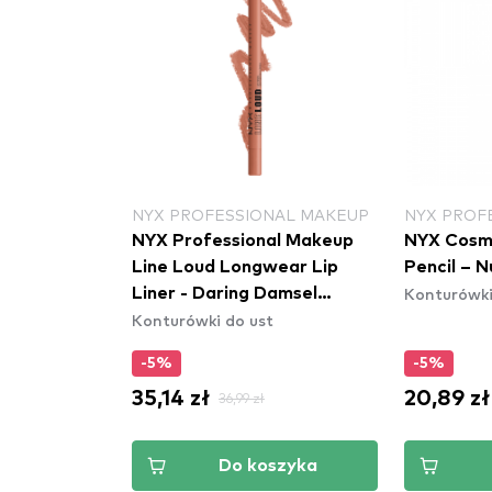
NYX PROFESSIONAL MAKEUP
NYX PROF
lar Matte
NYX Professional Makeup
NYX Cosme
2N5)
Line Loud Longwear Lip
Pencil – 
t
Konturówki
Liner - Daring Damsel
Konturówki do ust
(LLLP02)
-5%
-5%
35,14 zł
20,89 zł
36,99 zł
szyka
Do koszyka