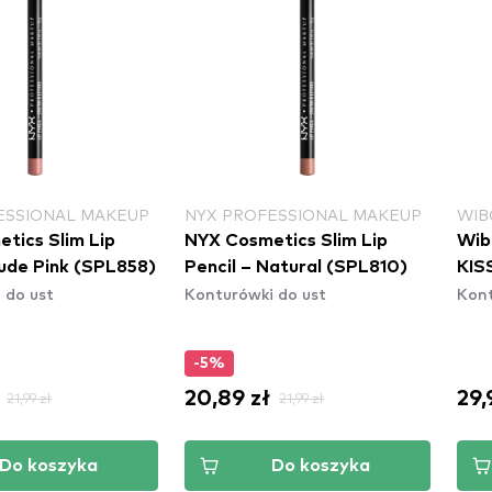
ESSIONAL MAKEUP
NYX PROFESSIONAL MAKEUP
WIB
tics Slim Lip
NYX Cosmetics Slim Lip
Wib
Nude Pink (SPL858)
Pencil – Natural (SPL810)
KIS
 do ust
Konturówki do ust
Kont
-5%
20,89 zł
29,
21,99 zł
21,99 zł
Do koszyka
Do koszyka