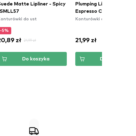
uede Matte Lipliner - Spicy
Plumping Lip Liner -
(SMLL57
Espresso Cool Brown
onturówki do ust
Konturówki do ust
-5%
20,89 zł
21,99 zł
21,99 zł
Do koszyka
Do koszyka