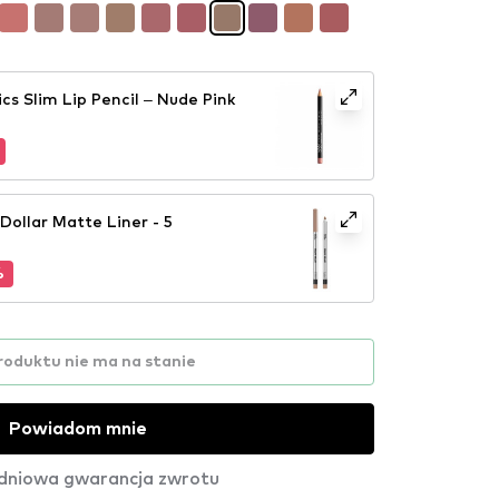
s Slim Lip Pencil – Nude Pink
Dollar Matte Liner - 5
%
roduktu nie ma na stanie
Powiadom mnie
dniowa gwarancja zwrotu