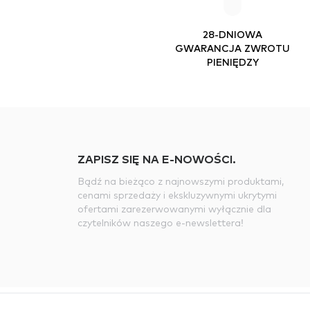
28-DNIOWA
GWARANCJA ZWROTU
PIENIĘDZY
ZAPISZ SIĘ NA E-NOWOŚCI.
Bądź na bieżąco z najnowszymi produktami,
cenami sprzedaży i ekskluzywnymi ukrytymi
ofertami zarezerwowanymi wyłącznie dla
czytelników naszego e-newslettera!