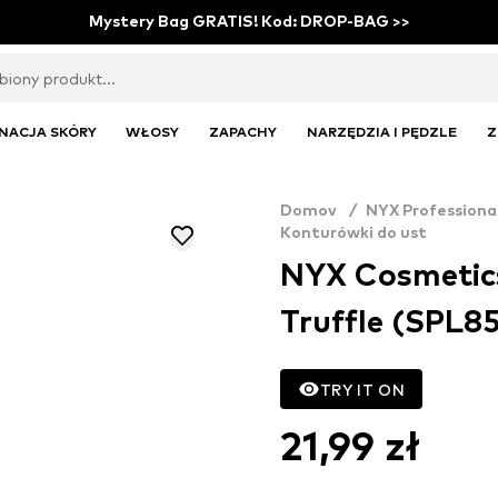
Mystery Bag GRATIS! Kod: DROP-BAG >>
NACJA SKÓRY
WŁOSY
ZAPACHY
NARZĘDZIA I PĘDZLE
Z
Domov
/
NYX Professiona
Konturówki do ust
NYX Cosmetics
Truffle (SPL8
TRY IT ON
21,99 zł