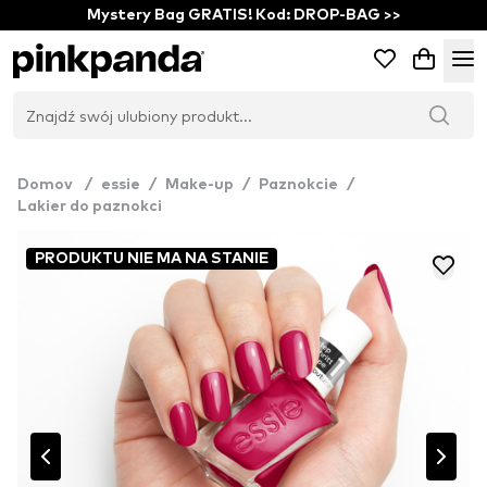
Mystery Bag GRATIS! Kod: DROP-BAG >>
Domov
/
essie
/
Make-up
/
Paznokcie
/
Lakier do paznokci
PRODUKTU NIE MA NA STANIE