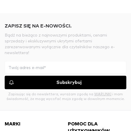
ZAPISZ SIĘ NA E-NOWOŚCI.
Bądź na bieżąco z najnowszymi produktami, cenami
sprzedaży i ekskluzywnymi ukrytymi ofertami
zarezerwowanymi wyłącznie dla czytelników naszego e-
newslettera!
Subskrybuj
Zapisując się do newslettera, wyrażam zgodę na
WARUNKI
i mam
świadomość, że mogę wycofać moja zgodę w dowolnym momencie.
MARKI
POMOC DLA
UŻYTKOWNIKÓW