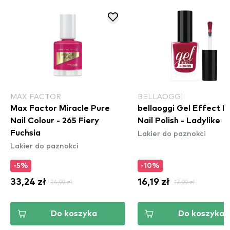
MAX FACTOR
BELLAOGGI
Max Factor Miracle Pure
bellaoggi Gel Effect K
Nail Colour - 265 Fiery
Nail Polish - Ladylike
Lakier do paznokci
Fuchsia
Lakier do paznokci
-5%
-10%
33,24 zł
34,99 zł
16,19 zł
17,99 zł
Do koszyka
Do koszyka