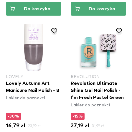
Do koszyka
Do koszyka
LOVELY
REVOLUTION
Lovely Autumn Art
Revolution Ultimate
Manicure Nail Polish - 8
Shine Gel Nail Polish -
Lakier do paznokci
I'm Fresh Pastel Green
Lakier do paznokci
-30%
-15%
16,79 zł
23,99 zł
27,19 zł
31,99 zł