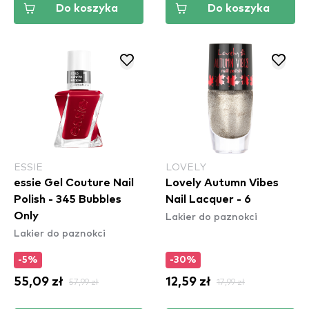
Do koszyka
Do koszyka
ESSIE
LOVELY
essie Gel Couture Nail
Lovely Autumn Vibes
Polish - 345 Bubbles
Nail Lacquer - 6
Lakier do paznokci
Only
Lakier do paznokci
-5%
-30%
55,09 zł
57,99 zł
12,59 zł
17,99 zł