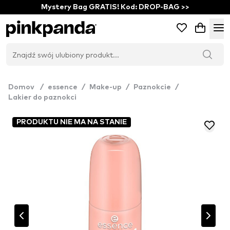
Mystery Bag GRATIS! Kod: DROP-BAG >>
Domov
/
essence
/
Make-up
/
Paznokcie
/
Lakier do paznokci
PRODUKTU NIE MA NA STANIE