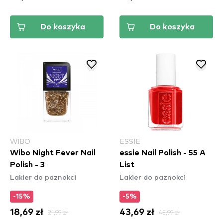
Do koszyka
Do koszyka
WIBO
ESSIE
Wibo Night Fever Nail
essie Nail Polish - 55 A
Polish - 3
List
Lakier do paznokci
Lakier do paznokci
-15%
-5%
18,69 zł
21,99 zł
43,69 zł
45,99 zł