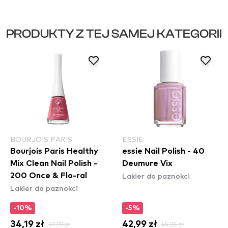
PRODUKTY Z TEJ SAMEJ KATEGORII
BOURJOIS PARIS
ESSIE
Bourjois Paris Healthy
essie Nail Polish - 40
Mix Clean Nail Polish -
Deumure Vix
Lakier do paznokci
200 Once & Flo-ral
Lakier do paznokci
-10%
-5%
34,19 zł
37,99 zł
42,99 zł
45,25 zł