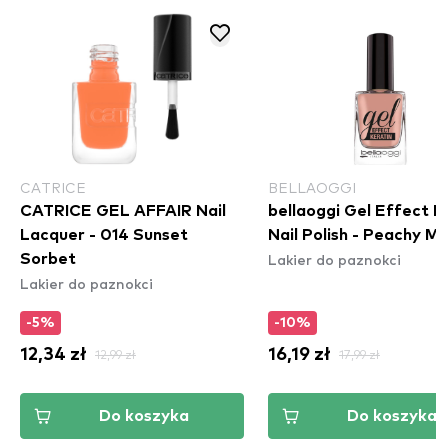
CATRICE
BELLAOGGI
CATRICE GEL AFFAIR Nail
bellaoggi Gel Effect K
Lacquer - 014 Sunset
Nail Polish - Peachy M
Lakier do paznokci
Sorbet
Lakier do paznokci
-5%
-10%
12,34 zł
12,99 zł
16,19 zł
17,99 zł
Do koszyka
Do koszyka