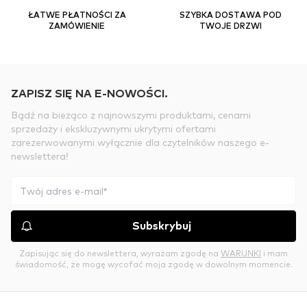
ŁATWE PŁATNOŚCI ZA
SZYBKA DOSTAWA POD
ZAMÓWIENIE
TWOJE DRZWI
ZAPISZ SIĘ NA E-NOWOŚCI.
Bądź na bieżąco z najnowszymi produktami, cenami
sprzedaży i ekskluzywnymi ukrytymi ofertami
zarezerwowanymi wyłącznie dla czytelników naszego e-
newslettera!
Subskrybuj
Zapisując się do newslettera, wyrażam zgodę na
WARUNKI
i mam
świadomość, że mogę wycofać moja zgodę w dowolnym momencie.