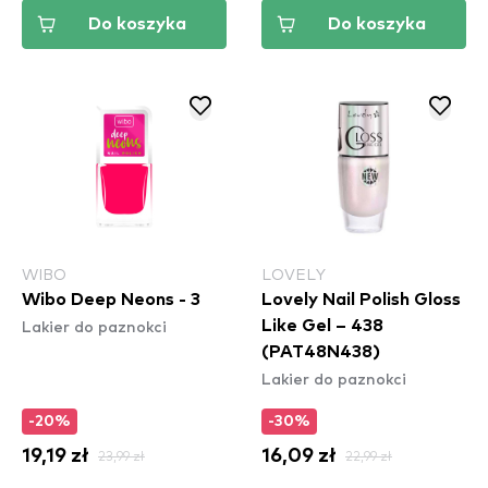
Do koszyka
Do koszyka
WIBO
LOVELY
Wibo Deep Neons - 3
Lovely Nail Polish Gloss
Lakier do paznokci
Like Gel – 438
(PAT48N438)
Lakier do paznokci
-20%
-30%
19,19 zł
23,99 zł
16,09 zł
22,99 zł