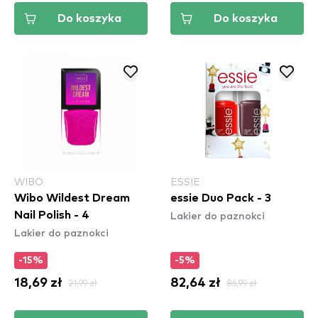
Do koszyka
Do koszyka
WIBO
ESSIE
Wibo Wildest Dream
essie Duo Pack - 3
Lakier do paznokci
Nail Polish - 4
Lakier do paznokci
-15%
-5%
18,69 zł
21,99 zł
82,64 zł
86,99 zł