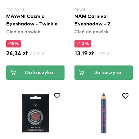
MAYANI
NAM
MAYANI Cosmic
NAM Carnival
Eyeshadow - Twinkle
Eyeshadow - 2
Cień do powiek
Cień do powiek
-15%
-40%
26,34 zł
30,99 zł
13,19 zł
21,99 zł
Do koszyka
Do koszyka