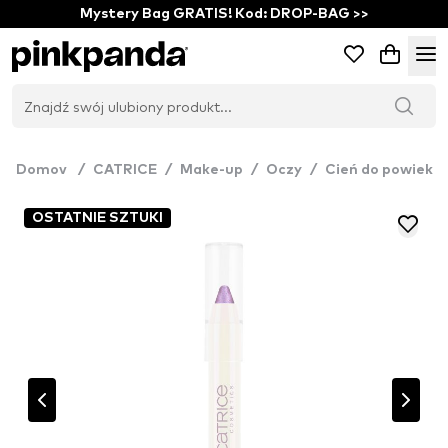
Mystery Bag GRATIS! Kod: DROP-BAG >>
Domov
/
CATRICE
/
Make-up
/
Oczy
/
Cień do powiek
OSTATNIE SZTUKI