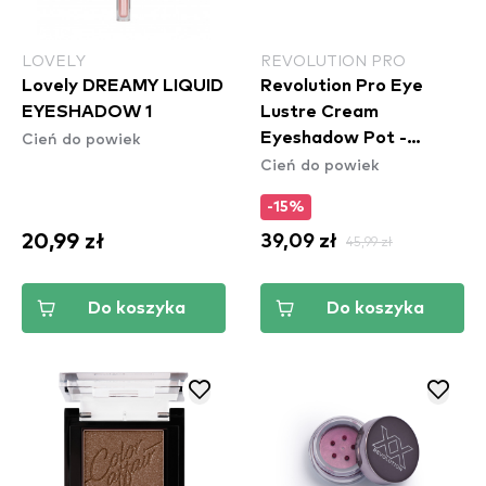
LOVELY
REVOLUTION PRO
Lovely DREAMY LIQUID
Revolution Pro Eye
EYESHADOW 1
Lustre Cream
Cień do powiek
Eyeshadow Pot -
Cień do powiek
Duchesse
-15%
20,99 zł
39,09 zł
45,99 zł
Do koszyka
Do koszyka