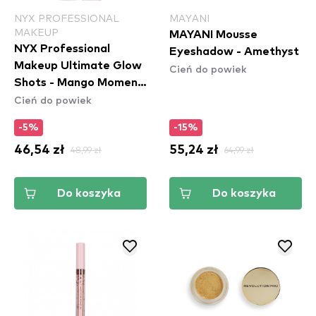
NYX PROFESSIONAL
MAYANI
MAKEUP
MAYANI Mousse
NYX Professional
Eyeshadow - Amethyst
Makeup Ultimate Glow
Cień do powiek
Shots - Mango Moment
Cień do powiek
(UGS09)
-5%
-15%
46,54 zł
48,99 zł
55,24 zł
64,99 zł
Do koszyka
Do koszyka