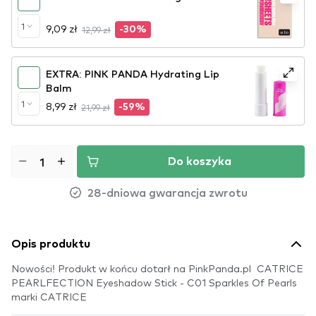
1
9,09 zł
12,99 zł
-30%
EXTRA: PINK PANDA Hydrating Lip
Balm
1
8,99 zł
21,99 zł
-59%
Do koszyka
28-dniowa gwarancja zwrotu
Opis produktu
Nowości! Produkt w końcu dotarł na PinkPanda.pl CATRICE
PEARLFECTION Eyeshadow Stick - C01 Sparkles Of Pearls
marki CATRICE