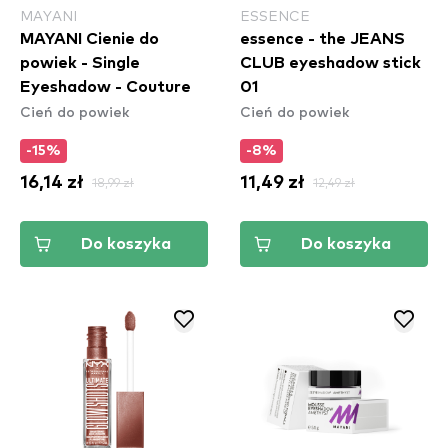
MAYANI
ESSENCE
MAYANI Cienie do
essence - the JEANS
powiek - Single
CLUB eyeshadow stick
Eyeshadow - Couture
01
Cień do powiek
Cień do powiek
-15%
-8%
16,14 zł
18,99 zł
11,49 zł
12,49 zł
Do koszyka
Do koszyka