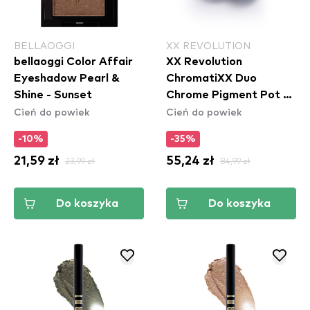
BELLAOGGI
XX REVOLUTION
bellaoggi Color Affair
XX Revolution
Eyeshadow Pearl &
ChromatiXX Duo
Shine - Sunset
Chrome Pigment Pot -
Cień do powiek
Cień do powiek
Flip
-10%
-35%
21,59 zł
23,99 zł
55,24 zł
84,99 zł
Do koszyka
Do koszyka