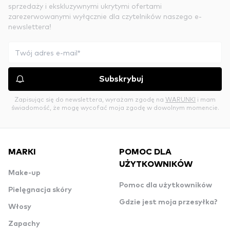
sprzedaży i ekskluzywnymi ukrytymi ofertami
zarezerwowanymi wyłącznie dla czytelników naszego e-
newslettera!
Subskrybuj
Zapisując się do newslettera, wyrażam zgodę na
WARUNKI
i mam
świadomość, że mogę wycofać moja zgodę w dowolnym momencie.
MARKI
POMOC DLA
UŻYTKOWNIKÓW
Make-up
Pomoc dla użytkowników
Pielęgnacja skóry
Gdzie jest moja przesyłka?
Włosy
Zapachy