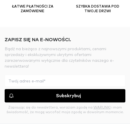
ŁATWE PŁATNOŚCI ZA
SZYBKA DOSTAWA POD
ZAMÓWIENIE
TWOJE DRZWI
ZAPISZ SIĘ NA E-NOWOŚCI.
Bądź na bieżąco z najnowszymi produktami, cenami
sprzedaży i ekskluzywnymi ukrytymi ofertami
zarezerwowanymi wyłącznie dla czytelników naszego e-
newslettera!
Subskrybuj
Zapisując się do newslettera, wyrażam zgodę na
WARUNKI
i mam
świadomość, że mogę wycofać moja zgodę w dowolnym momencie.