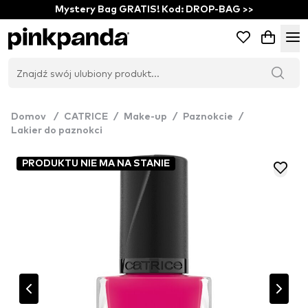
Mystery Bag GRATIS! Kod: DROP-BAG >>
Domov
/
CATRICE
/
Make-up
/
Paznokcie
/
Lakier do paznokci
PRODUKTU NIE MA NA STANIE