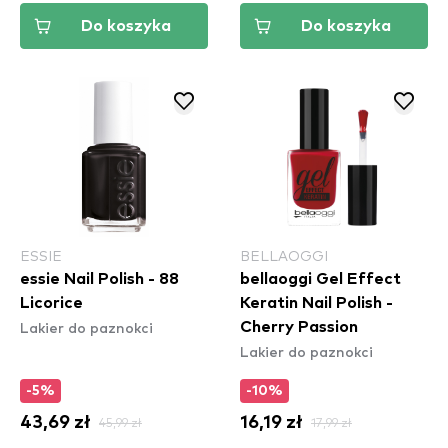
Do koszyka
Do koszyka
ESSIE
BELLAOGGI
essie Nail Polish - 88
bellaoggi Gel Effect
Licorice
Keratin Nail Polish -
Lakier do paznokci
Cherry Passion
Lakier do paznokci
-5%
-10%
43,69 zł
45,99 zł
16,19 zł
17,99 zł