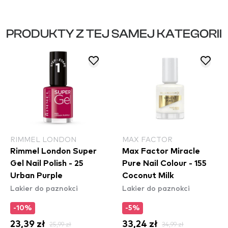
PRODUKTY Z TEJ SAMEJ KATEGORII
RIMMEL LONDON
MAX FACTOR
Rimmel London Super
Max Factor Miracle
Gel Nail Polish - 25
Pure Nail Colour - 155
Urban Purple
Coconut Milk
Lakier do paznokci
Lakier do paznokci
-10%
-5%
23,39 zł
25,99 zł
33,24 zł
34,99 zł