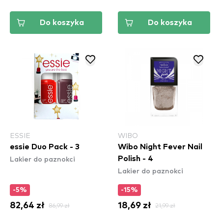
Do koszyka
Do koszyka
ESSIE
WIBO
essie Duo Pack - 3
Wibo Night Fever Nail
Lakier do paznokci
Polish - 4
Lakier do paznokci
-5%
-15%
82,64 zł
86,99 zł
18,69 zł
21,99 zł