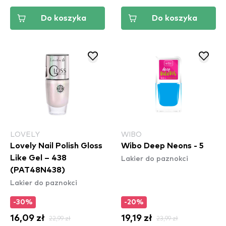
Do koszyka
Do koszyka
LOVELY
WIBO
Lovely Nail Polish Gloss
Wibo Deep Neons - 5
Lakier do paznokci
Like Gel – 438
(PAT48N438)
Lakier do paznokci
-30%
-20%
16,09 zł
22,99 zł
19,19 zł
23,99 zł