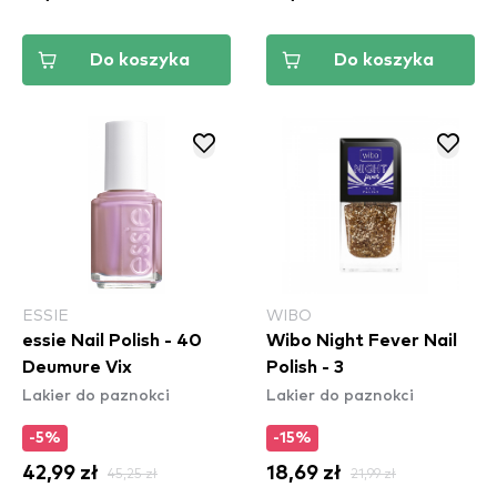
Do koszyka
Do koszyka
ESSIE
WIBO
essie Nail Polish - 40
Wibo Night Fever Nail
Deumure Vix
Polish - 3
Lakier do paznokci
Lakier do paznokci
-5%
-15%
42,99 zł
45,25 zł
18,69 zł
21,99 zł