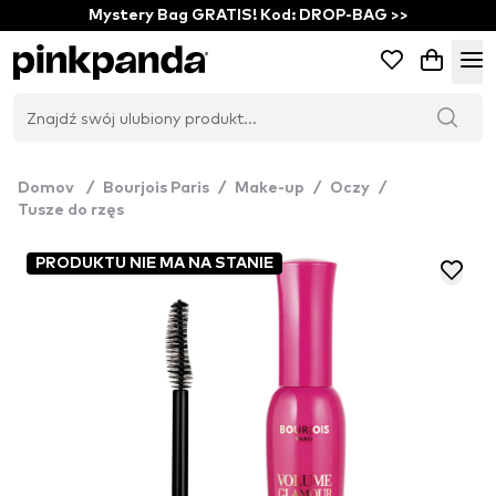
Mystery Bag GRATIS! Kod: DROP-BAG >>
Domov
/
Bourjois Paris
/
Make-up
/
Oczy
/
Tusze do rzęs
PRODUKTU NIE MA NA STANIE