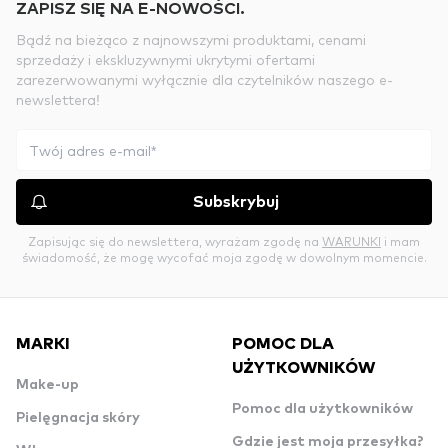
ZAPISZ SIĘ NA E-NOWOŚCI.
Bądź na bieżąco z najnowszymi produktami, cenami
sprzedaży i ekskluzywnymi ukrytymi ofertami
zarezerwowanymi wyłącznie dla czytelników naszego e-
newslettera!
Subskrybuj
Zapisując się do newslettera, wyrażam zgodę na
WARUNKI
i mam
świadomość, że mogę wycofać moja zgodę w dowolnym momencie.
MARKI
POMOC DLA
UŻYTKOWNIKÓW
Make-up
Pomoc dla użytkowników
Pielęgnacja skóry
Gdzie jest moja przesyłka?