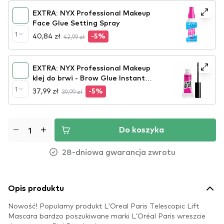
EXTRA: NYX Professional Makeup
Face Glue Setting Spray
1
40,84 zł
42,99 zł
-5%
EXTRA: NYX Professional Makeup
klej do brwi - Brow Glue Instant
Brow Styler
1
37,99 zł
39,99 zł
-5%
Do koszyka
28-dniowa gwarancja zwrotu
Opis produktu
Nowość! Popularny produkt L'Oreal Paris Telescopic Lift
Mascara bardzo poszukiwane marki L’Oréal Paris wreszcie