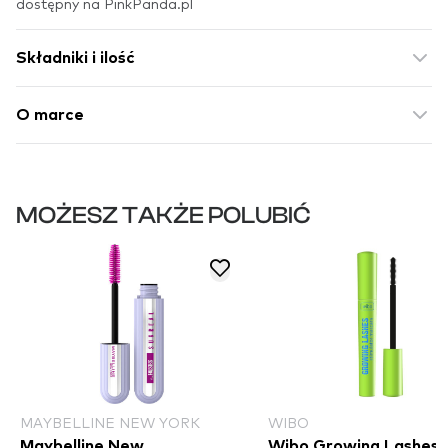
dostępny na PinkPanda.pl
Składniki i ilość
O marce
MOŻESZ TAKŻE POLUBIĆ
MAYBELLINE NEW YORK
WIBO
Maybelline New
Wibo Growing Lashes