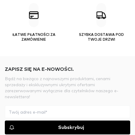
ŁATWE PŁATNOŚCI ZA
SZYBKA DOSTAWA POD
ZAMÓWIENIE
TWOJE DRZWI
ZAPISZ SIĘ NA E-NOWOŚCI.
Bądź na bieżąco z najnowszymi produktami, cenami
sprzedaży i ekskluzywnymi ukrytymi ofertami
zarezerwowanymi wyłącznie dla czytelników naszego e-
newslettera!
Subskrybuj