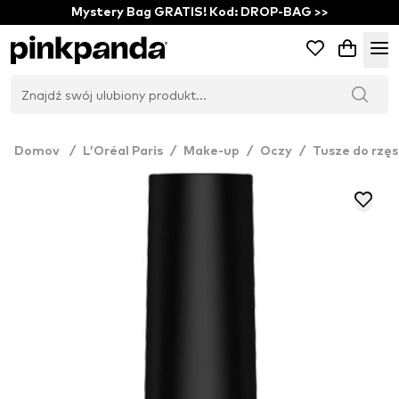
Mystery Bag GRATIS! Kod: DROP-BAG >>
Domov
/
L’Oréal Paris
/
Make-up
/
Oczy
/
Tusze do rzęs