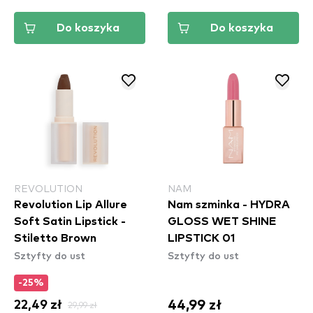
Do koszyka
Do koszyka
REVOLUTION
NAM
Revolution Lip Allure
Nam szminka - HYDRA
Soft Satin Lipstick -
GLOSS WET SHINE
Stiletto Brown
LIPSTICK 01
Sztyfty do ust
Sztyfty do ust
-25%
44,99 zł
22,49 zł
29,99 zł