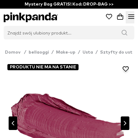
Mystery Bag GRATIS! Kod: DROP-BAG >>
Domov
/
bellaoggi
/
Make-up
/
Usta
/
Sztyfty do ust
PRODUKTU NIE MA NA STANIE