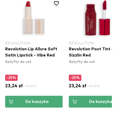
REVOLUTION
REVOLUTION
Revolution Lip Allure Soft
Revolution Pout Tint -
Satin Lipstick - Vibe Red
Sizzlin Red
Sztyfty do ust
Sztyfty do ust
-25%
-25%
23,24 zł
30,99 zł
23,24 zł
30,99 zł
Do koszyka
Do koszyka