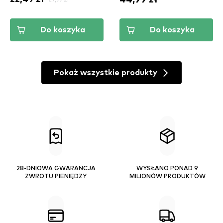
Do koszyka
Do koszyka
Pokaż wszystkie produkty
28-DNIOWA GWARANCJA
WYSŁANO PONAD 9
ZWROTU PIENIĘDZY
MILIONÓW PRODUKTÓW