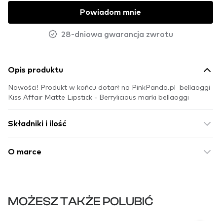
Powiadom mnie
28-dniowa gwarancja zwrotu
Opis produktu
Nowości! Produkt w końcu dotarł na PinkPanda.pl bellaoggi
Kiss Affair Matte Lipstick - Berrylicious marki bellaoggi
Składniki i ilość
O marce
MOŻESZ TAKŻE POLUBIĆ