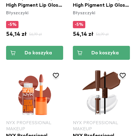
High Pigment Lip Gloss
High Pigment Lip Gloss
Błyszczyki
Błyszczyki
- Lilac On Lock
- Banging Bare
(DPLL10)
(DPLL02)
-5%
-5%
54,14 zł
56,99 zł
54,14 zł
56,99 zł
Do koszyka
Do koszyka
NYX PROFESSIONAL
NYX PROFESSIONAL
MAKEUP
MAKEUP
NYX Professional
NYX Professional