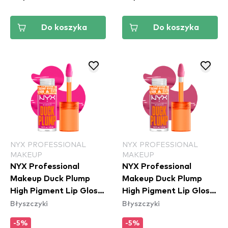
Do koszyka
Do koszyka
NYX PROFESSIONAL
NYX PROFESSIONAL
MAKEUP
MAKEUP
NYX Professional
NYX Professional
Makeup Duck Plump
Makeup Duck Plump
High Pigment Lip Gloss
High Pigment Lip Gloss
Błyszczyki
Błyszczyki
- Bubblegum Bae
- Pick Me Pink (DPLL11)
(DPLL12)
-5%
-5%