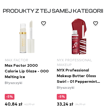
PRODUKTY Z TEJ SAMEJ KATEGORII
MAX FACTOR
NYX PROFESSIONAL
MAKEUP
Max Factor 2000
NYX Professional
Calorie Lip Glaze - 000
Makeup Butter Gloss
Melting Ice
Swirl - 01 Peppermint
Błyszczyki
Błyszczyki
Swirl
-5%
-5%
40,84 zł
42,99 zł
33,24 zł
34,99 zł