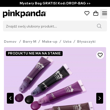
Mystery Bag GRATIS! Kod: DROP-BAG >>
Domov
/
Barry M
/
Make-up
/
Usta
/
Błyszczyki
PRODUKTU NIE MA NA STANIE