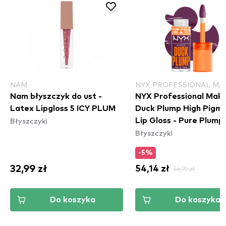
NAM
NYX PROFESSIONAL MA
Nam błyszczyk do ust -
NYX Professional Mak
Latex Lipgloss 5 ICY PLUM
Duck Plump High Pigm
Błyszczyki
Lip Gloss - Pure Plump
Błyszczyki
(DPLL17)
-5%
32,99 zł
54,14 zł
56,99 zł
Do koszyka
Do koszyka