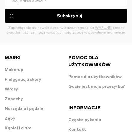
Subskrybuj
Zapisując się do newslettera, wyrażam zgodę na
WARUNKI
i mam
świadomość, że mogę wycofać moja zgodę w dowolnym momencie.
MARKI
POMOC DLA
UŻYTKOWNIKÓW
Make-up
Pomoc dla użytkowników
Pielęgnacja skóry
Gdzie jest moja przesyłka?
Włosy
Zapachy
INFORMACJE
Narzędzia i pędzle
Zęby
Częste pytania
Kąpiel i ciało
Kontakt