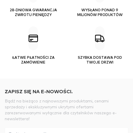
28-DNIOWA GWARANCJA
WYSŁANO PONAD 9
ZWROTU PIENIĘDZY
MILIONÓW PRODUKTÓW
ŁATWE PŁATNOŚCI ZA
SZYBKA DOSTAWA POD
ZAMÓWIENIE
TWOJE DRZWI
ZAPISZ SIĘ NA E-NOWOŚCI.
Bądź na bieżąco z najnowszymi produktami, cenami
sprzedaży i ekskluzywnymi ukrytymi ofertami
zarezerwowanymi wyłącznie dla czytelników naszego e-
newslettera!