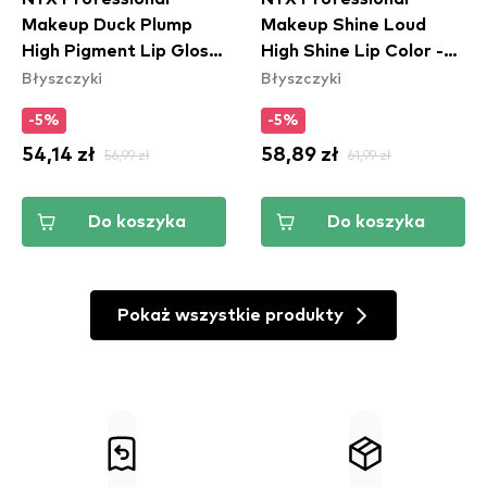
Makeup Duck Plump
Makeup Shine Loud
High Pigment Lip Gloss
High Shine Lip Color -
Błyszczyki
Błyszczyki
- Brown Of Applause
Total Baller (SLHP30)
(DPLL05)
-5%
-5%
54,14 zł
56,99 zł
58,89 zł
61,99 zł
Do koszyka
Do koszyka
Pokaż wszystkie produkty