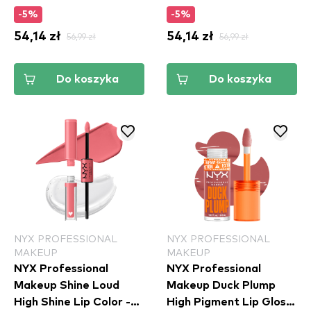
(DPLL04)
(DPLL15)
-5%
-5%
54,14 zł
56,99 zł
54,14 zł
56,99 zł
Do koszyka
Do koszyka
NYX PROFESSIONAL
NYX PROFESSIONAL
MAKEUP
MAKEUP
NYX Professional
NYX Professional
Makeup Shine Loud
Makeup Duck Plump
High Shine Lip Color -
High Pigment Lip Gloss