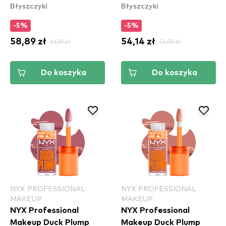
Błyszczyki
Błyszczyki
01 Born To Hustle
- Nude Swings
(SHLP01)
(DPLL03)
-5%
-5%
58,89 zł
61,99 zł
54,14 zł
56,99 zł
Do koszyka
Do koszyka
NYX PROFESSIONAL
NYX PROFESSIONAL
MAKEUP
MAKEUP
NYX Professional
NYX Professional
Makeup Duck Plump
Makeup Duck Plump