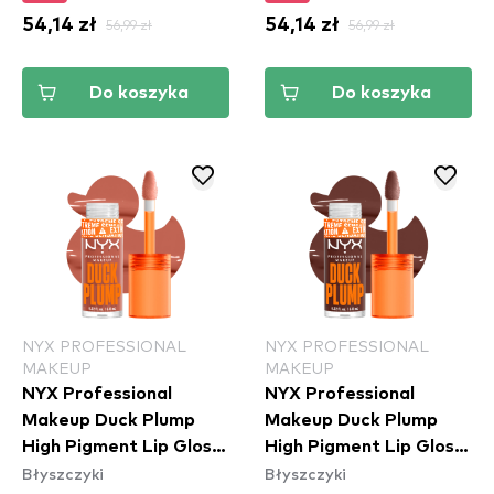
54,14 zł
56,99 zł
54,14 zł
56,99 zł
Do koszyka
Do koszyka
NYX PROFESSIONAL
NYX PROFESSIONAL
MAKEUP
MAKEUP
NYX Professional
NYX Professional
Makeup Duck Plump
Makeup Duck Plump
High Pigment Lip Gloss
High Pigment Lip Gloss
Błyszczyki
Błyszczyki
- Apri-Caught
- Twice The Spice