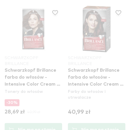
SCHWARZKOPF
SCHWARZKOPF
BRILLANCE
BRILLANCE
Schwarzkopf Brillance
Schwarzkopf Brillance
farba do włosów -
farba do włosów -
Intensive Color Cream -
Intensive Color Cream -
Tonery do włosów
Farby do włosów i
874 Velvet Brown //
896 Black Red Lace
utrwalacze
Uszkodzone towary
-30%
40,99 zł
28,69 zł
40,99 zł
Nie ma na stanie
Nie ma na stanie