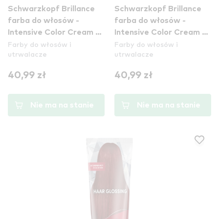
Schwarzkopf Brillance
Schwarzkopf Brillance
farba do włosów -
farba do włosów -
Intensive Color Cream -
Intensive Color Cream -
Farby do włosów i
Farby do włosów i
890 Black
888 Dark Cherry
utrwalacze
utrwalacze
40,99 zł
40,99 zł
Nie ma na stanie
Nie ma na stanie