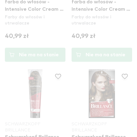
farba do włosów -
farba do włosów -
Intensive Color Cream -
Intensive Color Cream -
Farby do włosów i
Farby do włosów i
859 Silky Purple
874 Velvet Brown
utrwalacze
utrwalacze
40,99 zł
40,99 zł
Nie ma na stanie
Nie ma na stanie
SCHWARZKOPF
SCHWARZKOPF
BRILLANCE
BRILLANCE