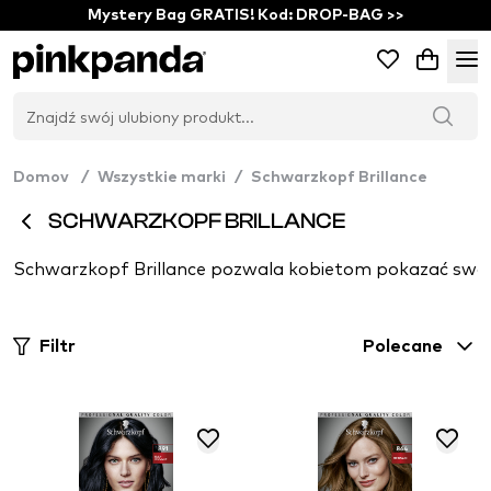
Mystery Bag GRATIS! Kod: DROP-BAG >>
Domov
/
Wszystkie marki
/
Schwarzkopf Brillance
SCHWARZKOPF BRILLANCE
Schwarzkopf Brillance pozwala kobietom pokazać swoje 
Filtr
Polecane