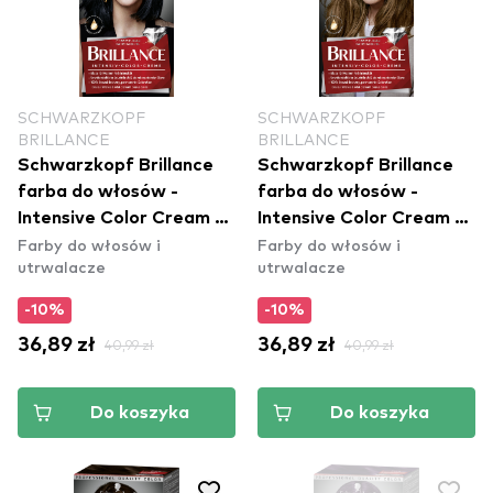
SCHWARZKOPF
SCHWARZKOPF
BRILLANCE
BRILLANCE
Schwarzkopf Brillance
Schwarzkopf Brillance
farba do włosów -
farba do włosów -
Intensive Color Cream -
Intensive Color Cream -
Farby do włosów i
Farby do włosów i
891 Blue Black
864 Fawn
utrwalacze
utrwalacze
-10%
-10%
36,89 zł
40,99 zł
36,89 zł
40,99 zł
Do koszyka
Do koszyka