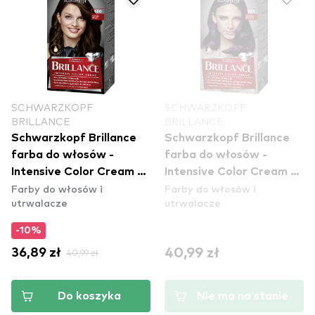
SCHWARZKOPF
SCHWARZKOPF
BRILLANCE
BRILLANCE
Schwarzkopf Brillance
Schwarzkopf Brillance
farba do włosów -
farba do włosów -
Intensive Color Cream -
Intensive Color Cream -
Farby do włosów i
Farby do włosów i
880 Dark Brown
703 Dark Amethyst
utrwalacze
utrwalacze
-10%
40,99 zł
36,89 zł
40,99 zł
Do koszyka
Nie ma na stanie