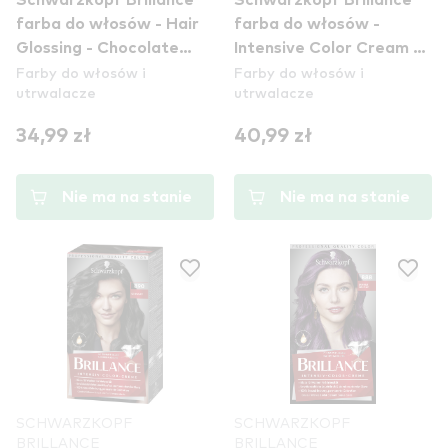
Schwarzkopf Brillance
Schwarzkopf Brillance
farba do włosów - Hair
farba do włosów -
Glossing - Chocolate
Intensive Color Cream -
Farby do włosów i
Farby do włosów i
Brown
862 Natural Brown
utrwalacze
utrwalacze
34,99 zł
40,99 zł
Nie ma na stanie
Nie ma na stanie
SCHWARZKOPF
SCHWARZKOPF
BRILLANCE
BRILLANCE