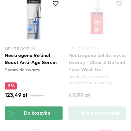
NEUTROGENA
NEUTROGENA
Neutrogena Retinol
Neutrogena żel do mycia
Boost Anti-Age Serum
twarzy - Clear & Defend
Serum do twarzy
Face Wash Gel
Produkty do mycia i
oczyszczania twarzy
-5%
49,99 zł
123,49 zł
129,99 zł
Do koszyka
Nie ma na stanie