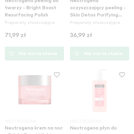
Neutrogena peeling do
Neutrogena
twarzy - Bright Boost
oczyszczający peeling -
Resurfacing Polish
Skin Detox Purifying
Preparaty złuszczające
Preparaty złuszczające
Scrub
71,99 zł
36,99 zł
Nie ma na stanie
Nie ma na stanie
NEUTROGENA
NEUTROGENA
Neutrogena krem na noc
Neutrogena płyn do