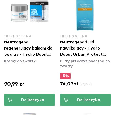
NEUTROGENA
NEUTROGENA
Neutrogena
Neutrogena fluid
regenerujący balsam do
nawilżający - Hydro
twarzy - Hydro Boost
Boost Urban Protect
Kremy do twarzy
Filtry przeciwsłoneczne do
Skin Rescue Balm
Fluid SPF25
twarzy
-5%
90,99 zł
74,09 zł
77,99 zł
Do koszyka
Do koszyka