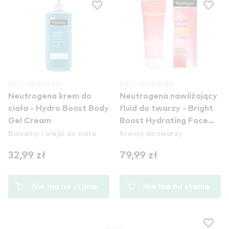
NEUTROGENA
NEUTROGENA
Neutrogena krem do
Neutrogena nawilżający
ciała - Hydro Boost Body
fluid do twarzy - Bright
Gel Cream
Boost Hydrating Face
Balsamy i olejki do ciała
Kremy do twarzy
Fluid
32,99 zł
79,99 zł
Nie ma na stanie
Nie ma na stanie