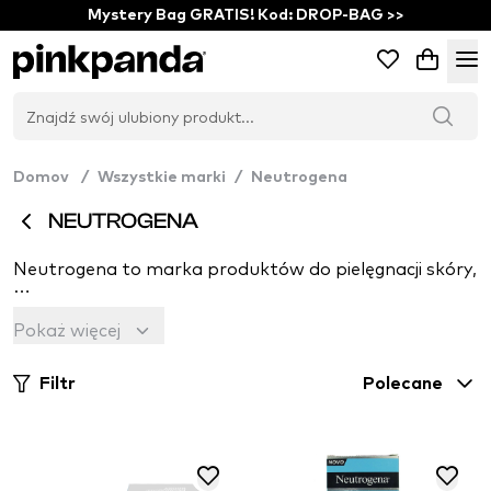
Mystery Bag GRATIS! Kod: DROP-BAG >>
Domov
/
Wszystkie marki
/
Neutrogena
NEUTROGENA
Neutrogena to marka produktów do pielęgnacji skóry, kt
Kierując się przekonaniem, że odpowiednia pielęgnacja 
Pokaż więcej
Ich cel jest prosty - wywrzeć pozytywny wpływ na zdrowi
Filtr
Polecane