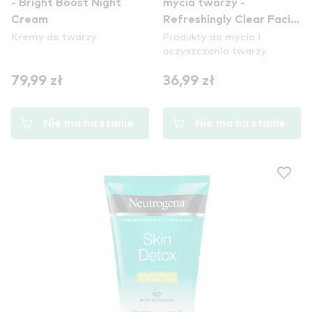
- Bright Boost Night
mycia twarzy -
Cream
Refreshingly Clear Facial
Kremy do twarzy
Produkty do mycia i
Wash
oczyszczania twarzy
79,99 zł
36,99 zł
Nie ma na stanie
Nie ma na stanie