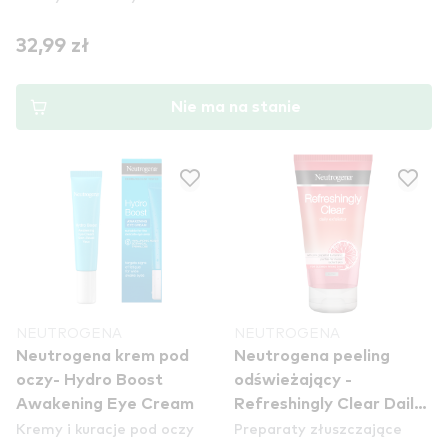
32,99 zł
Nie ma na stanie
NEUTROGENA
NEUTROGENA
Neutrogena krem ​​pod
Neutrogena peeling
oczy- Hydro Boost
odświeżający -
Awakening Eye Cream
Refreshingly Clear Daily
Kremy i kuracje pod oczy
Preparaty złuszczające
Exfoliator