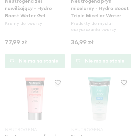
Neutrogena żel
Neutrogena płyn
nawilżający - Hydro
micelarny - Hydro Boost
Boost Water Gel
Triple Micellar Water
Kremy do twarzy
Produkty do mycia i
oczyszczania twarzy
77,99 zł
36,99 zł
Nie ma na stanie
Nie ma na stanie
NEUTROGENA
NEUTROGENA