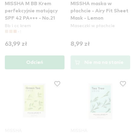
MISSHA M BB Krem
MISSHA maska w
perfekcyjnie matujący
płachcie - Airy Fit Sheet
SPF 42 PA+++ - No.21
Mask - Lemon
Bb i cc krem
Maseczki w płachcie
+1
63,99 zł
8,99 zł
Odcień
Nie ma na stanie
MISSHA
MISSHA