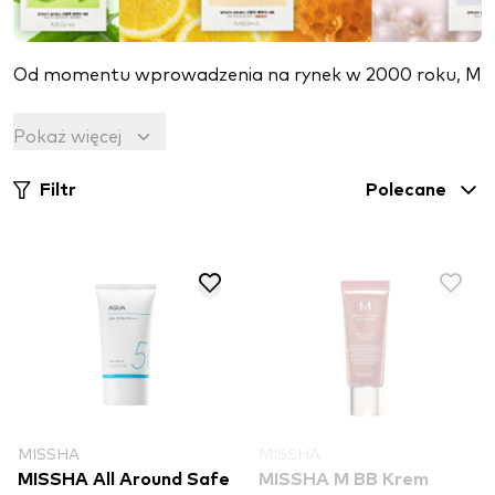
Od momentu wprowadzenia na rynek w 2000 roku, MISSH
Wsłuchując się w historie klientów i ich obawy dotyczą
Pokaż więcej
MISSHA stała się globalną marką kosmetyczną, która w
Filtr
Polecane
MISSHA
MISSHA
MISSHA All Around Safe
MISSHA M BB Krem