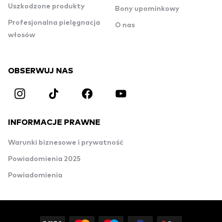
Uszkodzone produkty
Bony upominkowy
Profesjonalna pielęgnacja
O nas
włosów
OBSERWUJ NAS
INFORMACJE PRAWNE
Warunki biznesowe i prywatność
Powiadomienia 2025
Powiadomienia