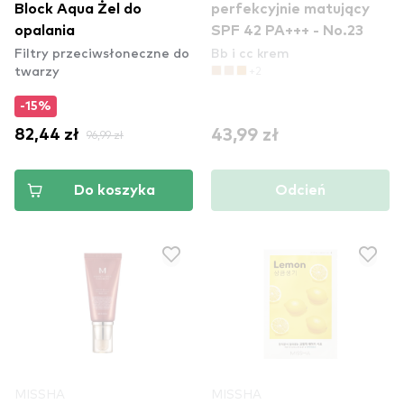
Block Aqua Żel do
perfekcyjnie matujący
opalania
SPF 42 PA+++ - No.23
Filtry przeciwsłoneczne do
Bb i cc krem
twarzy
+2
-15%
43,99 zł
82,44 zł
96,99 zł
Do koszyka
Odcień
MISSHA
MISSHA