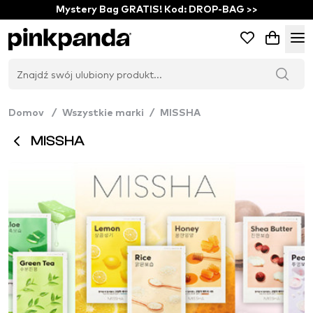
Mystery Bag GRATIS! Kod: DROP-BAG >>
Domov
/
Wszystkie marki
/
MISSHA
MISSHA