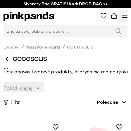
Mystery Bag GRATIS! Kod: DROP-BAG >>
Domov
/
Wszystkie marki
/
COCOSOLIS
COCOSOLIS
Postanowili tworzyć produkty, których nie ma na rynku -
Chcieli podzielić się swoją miłością ze światem i dać lu
Pokaż więcej
Mieli okazję połączyć piękne i wydajne rzeczy z dbałoś
Filtr
Polecane