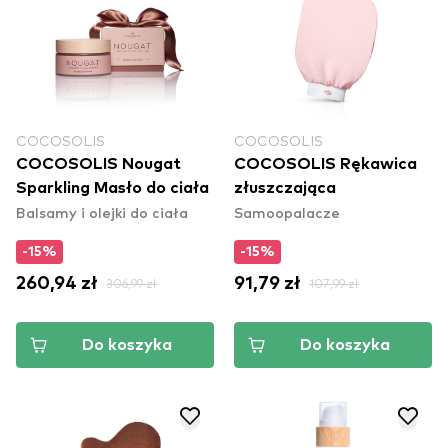
COCOSOLIS
COCOSOLIS
COCOSOLIS Nougat
COCOSOLIS Rękawica
Sparkling Masło do ciała
złuszczająca
Balsamy i olejki do ciała
Samoopalacze
-15%
-15%
260,94 zł
306,99 zł
91,79 zł
107,99 zł
Do koszyka
Do koszyka