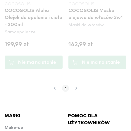
COCOSOLIS
COCOSOLIS
COCOSOLIS Aloha
COCOSOLIS Maska
Olejek do opalania i ciała
olejowa do włosów 3w1
Maski do włosów
- 200ml
Samoopalacze
199,99 zł
142,99 zł
Nie ma na stanie
Nie ma na stanie
1
MARKI
POMOC DLA
UŻYTKOWNIKÓW
Make-up