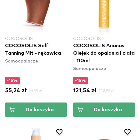
COCOSOLIS
COCOSOLIS
COCOSOLIS Self-
COCOSOLIS Ananas
Tanning Mit - rękawica
Olejek do opalania i ciała
Samoopalacze
- 110ml
Samoopalacze
-15%
-15%
55,24 zł
64,99 zł
121,54 zł
142,99 zł
Do koszyka
Do koszyka