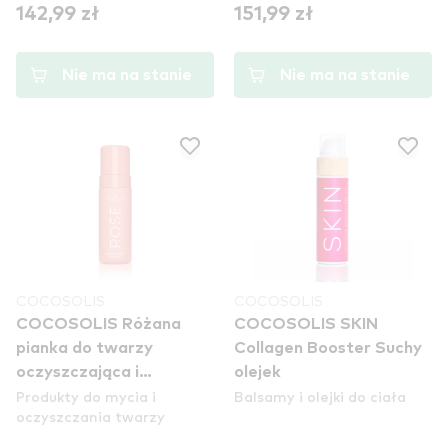
142,99 zł
151,99 zł
Nie ma na stanie
Nie ma na stanie
COCOSOLIS
COCOSOLIS
COCOSOLIS Różana
COCOSOLIS SKIN
pianka do twarzy
Collagen Booster Suchy
oczyszczająca i
olejek
Produkty do mycia i
Balsamy i olejki do ciała
nawilżająca
oczyszczania twarzy