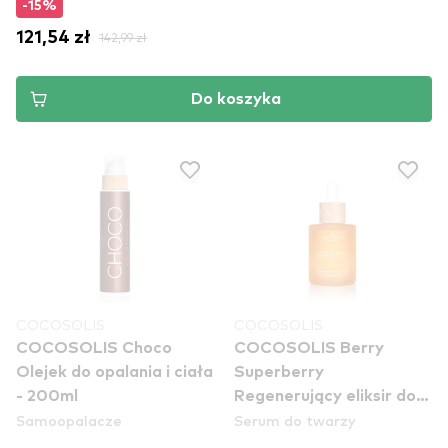
-15%
121,54 zł
142,99 zł
Do koszyka
COCOSOLIS
COCOSOLIS
COCOSOLIS Choco
COCOSOLIS Berry
Olejek do opalania i ciała
Superberry
- 200ml
Regenerujący eliksir do
Samoopalacze
Serum do twarzy
twarzy