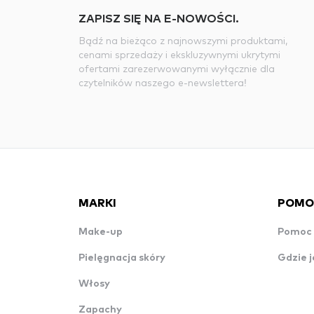
ZAPISZ SIĘ NA E-NOWOŚCI.
Bądź na bieżąco z najnowszymi produktami,
cenami sprzedaży i ekskluzywnymi ukrytymi
ofertami zarezerwowanymi wyłącznie dla
czytelników naszego e-newslettera!
MARKI
POMO
Make-up
Pomoc 
Pielęgnacja skóry
Gdzie j
Włosy
Zapachy