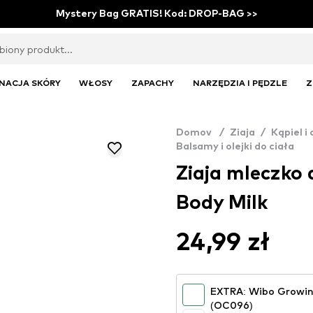
Mystery Bag GRATIS! Kod: DROP-BAG >>
NACJA SKÓRY
WŁOSY
ZAPACHY
NARZĘDZIA I PĘDZLE
Z
Domov
/
Ziaja
/
Kąpiel i 
Balsamy i olejki do ciała
Ziaja mleczko 
Body Milk
24,99 zł
EXTRA: Wibo Growin
(OC096)