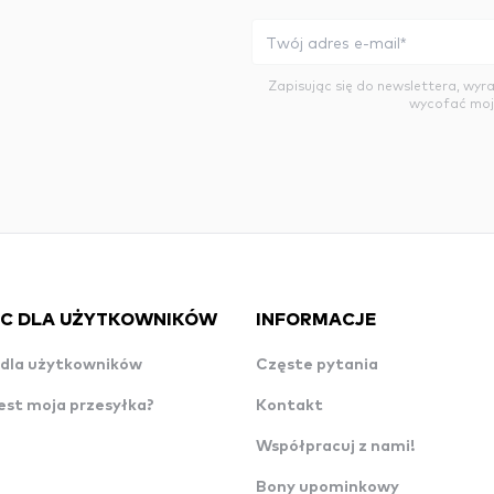
Zapisując się do newslettera, wy
wycofać moj
C DLA UŻYTKOWNIKÓW
INFORMACJE
dla użytkowników
Częste pytania
est moja przesyłka?
Kontakt
Współpracuj z nami!
Bony upominkowy