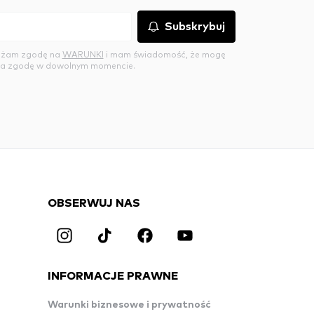
Subskrybuj
rażam zgodę na
WARUNKI
i mam świadomość, że mogę
a zgodę w dowolnym momencie.
OBSERWUJ NAS
INFORMACJE PRAWNE
Warunki biznesowe i prywatność