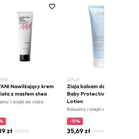
ANI
ZIAJA
ANI Nawilżający krem ​​
Ziaja balsam do ciała - Med
ciała z masłem shea
Baby Protective Body
amy i olejki do ciała
Lotion
Balsamy i olejki do ciała
5%
-15%
39 zł
35,69 zł
43,99 zł
41,99 zł