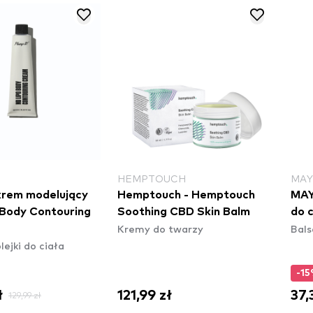
HEMPTOUCH
MAY
 krem modelujący
Hemptouch - Hemptouch
MAY
- Body Contouring
Soothing CBD Skin Balm
do 
Kremy do twarzy
Bals
lejki do ciała
-1
ł
121,99 zł
37,
129,99 zł