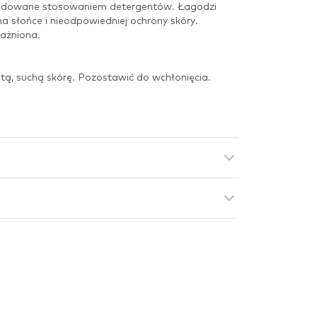
wodowane stosowaniem detergentów. Łagodzi
na słońce i nieodpowiedniej ochrony skóry.
rażniona.
ą, suchą skórę. Pozostawić do wchłonięcia.