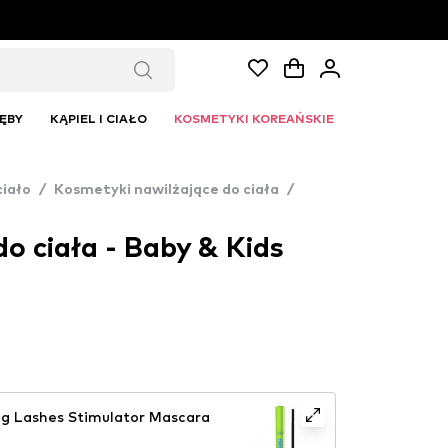
ĘBY
KĄPIEL I CIAŁO
KOSMETYKI KOREAŃSKIE
ciało
/
Kosmetyki nawilżające do ciała
/
do ciała - Baby & Kids
g Lashes Stimulator Mascara