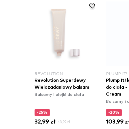
REVOLUTION
PLUMP IT!
ugat
Revolution Superdewy
Plump It!
 do ciała
Wielozadaniowy balsam
do ciała 
o ciała
Balsamy i olejki do ciała
Cream
Balsamy i o
-25%
-20%
32,99 zł
103,99 z
9 zł
43,99 zł