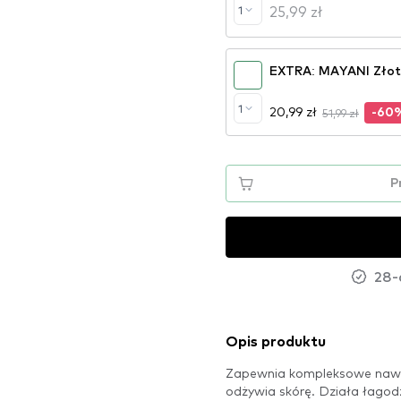
25,99 zł
1
EXTRA: MAYANI Złote
1
20,99 zł
51,99 zł
-60
P
28-
Opis produktu
Zapewnia kompleksowe nawilże
odżywia skórę. Działa łagod