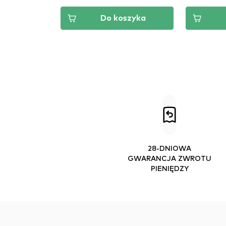
szyka
Do koszyka
28-DNIOWA
GWARANCJA ZWROTU
PIENIĘDZY