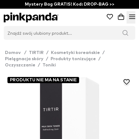
Mystery Bag GRATIS! Kod: DROP-BAG >>
Domov
/
TIRTIR
/
Kosmetyki koreańskie
/
Pielęgnacja skóry
/
Produkty tonizujące
/
Oczyszczanie
/
Toniki
PRODUKTU NIE MA NA STANIE