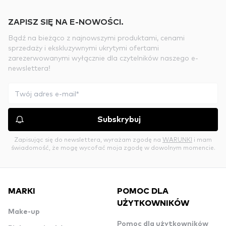
ZAPISZ SIĘ NA E-NOWOŚCI.
Bądź na bieżąco z najnowszymi produktami, cenami
sprzedaży i ekskluzywnymi ukrytymi ofertami
zarezerwowanymi wyłącznie dla czytelników naszego e-
newslettera!
Subskrybuj
Zapisując się do newslettera, wyrażam zgodę na
WARUNKI
i mam
świadomość, że mogę wycofać moja zgodę w dowolnym momencie.
MARKI
POMOC DLA
UŻYTKOWNIKÓW
Make-up
Pomoc dla użytkowników