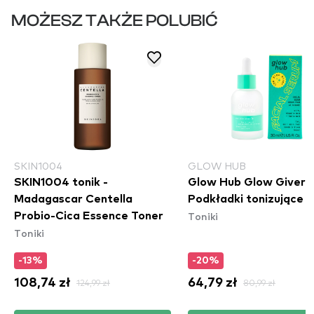
MOŻESZ TAKŻE POLUBIĆ
SKIN1004
GLOW HUB
SKIN1004 tonik -
Glow Hub Glow Giver
Madagascar Centella
Podkładki tonizujące 
Toniki
Probio-Cica Essence Toner
Toniki
-13%
-20%
108,74 zł
124,99 zł
64,79 zł
80,99 zł