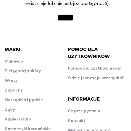
nie istnieje lub nie jest już dostępna. :(
MARKI
POMOC DLA
UŻYTKOWNIKÓW
Make-up
Pomoc dla użytkowników
Pielęgnacja skóry
Gdzie jest moja przesyłka?
Włosy
Zapachy
INFORMACJE
Narzędzia i pędzle
Zęby
Częste pytania
Kąpiel i ciało
Kontakt
Kosmetyki koreańskie
Współpracuj z nami!