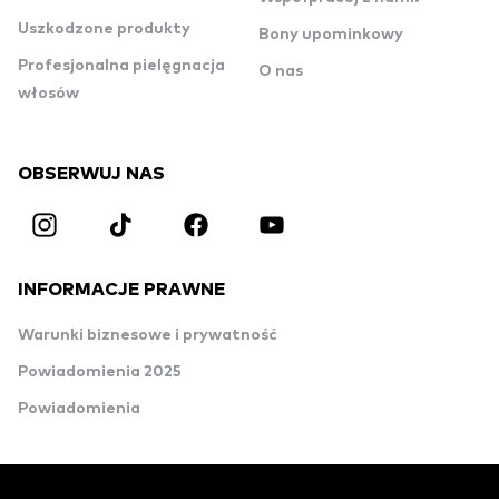
Uszkodzone produkty
Bony upominkowy
Profesjonalna pielęgnacja
O nas
włosów
OBSERWUJ NAS
INFORMACJE PRAWNE
Warunki biznesowe i prywatność
Powiadomienia 2025
Powiadomienia