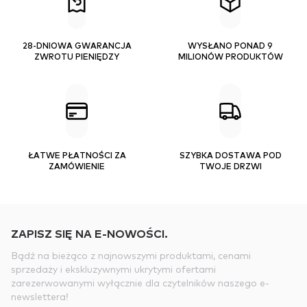
28-DNIOWA GWARANCJA
WYSŁANO PONAD 9
ZWROTU PIENIĘDZY
MILIONÓW PRODUKTÓW
ŁATWE PŁATNOŚCI ZA
SZYBKA DOSTAWA POD
ZAMÓWIENIE
TWOJE DRZWI
ZAPISZ SIĘ NA E-NOWOŚCI.
Bądź na bieżąco z najnowszymi produktami, cenami
sprzedaży i ekskluzywnymi ukrytymi ofertami
zarezerwowanymi wyłącznie dla czytelników naszego e-
newslettera!