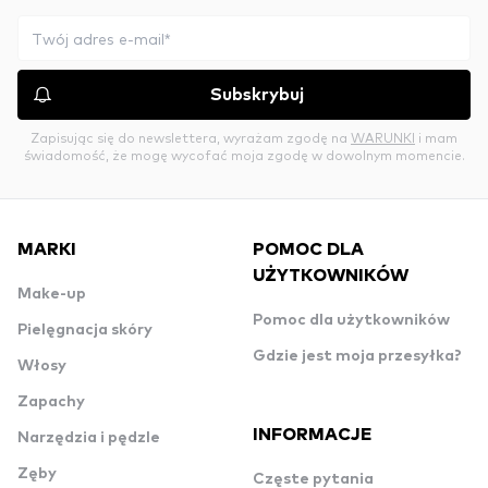
Subskrybuj
Zapisując się do newslettera, wyrażam zgodę na
WARUNKI
i mam
świadomość, że mogę wycofać moja zgodę w dowolnym momencie.
MARKI
POMOC DLA
UŻYTKOWNIKÓW
Make-up
Pomoc dla użytkowników
Pielęgnacja skóry
Gdzie jest moja przesyłka?
Włosy
Zapachy
INFORMACJE
Narzędzia i pędzle
Zęby
Częste pytania