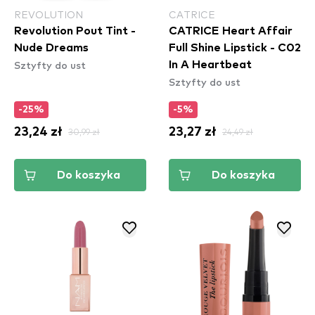
REVOLUTION
CATRICE
Revolution Pout Tint -
CATRICE Heart Affair
Nude Dreams
Full Shine Lipstick - C02
Sztyfty do ust
In A Heartbeat
Sztyfty do ust
-25%
-5%
23,24 zł
30,99 zł
23,27 zł
24,49 zł
Do koszyka
Do koszyka