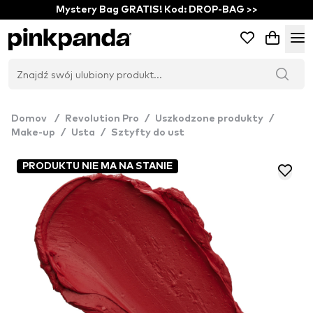
Mystery Bag GRATIS! Kod: DROP-BAG >>
Domov
/
Revolution Pro
/
Uszkodzone produkty
/
Make-up
/
Usta
/
Sztyfty do ust
PRODUKTU NIE MA NA STANIE