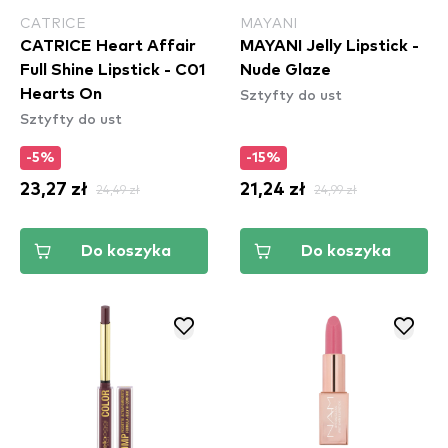
CATRICE
MAYANI
CATRICE Heart Affair
MAYANI Jelly Lipstick -
Full Shine Lipstick - C01
Nude Glaze
Sztyfty do ust
Hearts On
Sztyfty do ust
-5%
-15%
23,27 zł
24,49 zł
21,24 zł
24,99 zł
Do koszyka
Do koszyka