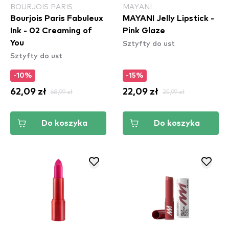
BOURJOIS PARIS
MAYANI
Bourjois Paris Fabuleux
MAYANI Jelly Lipstick -
Ink - 02 Creaming of
Pink Glaze
Sztyfty do ust
You
Sztyfty do ust
-10%
-15%
62,09 zł
68,99 zł
22,09 zł
25,99 zł
Do koszyka
Do koszyka