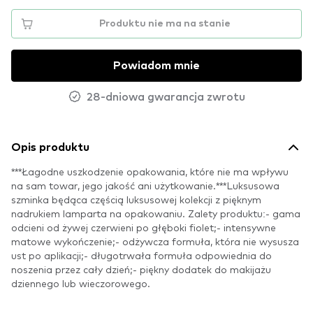
Produktu nie ma na stanie
Powiadom mnie
28-dniowa gwarancja zwrotu
Opis produktu
***Łagodne uszkodzenie opakowania, które nie ma wpływu
na sam towar, jego jakość ani użytkowanie.***Luksusowa
szminka będąca częścią luksusowej kolekcji z pięknym
nadrukiem lamparta na opakowaniu. Zalety produktu:- gama
odcieni od żywej czerwieni po głęboki fiolet;- intensywne
matowe wykończenie;- odżywcza formuła, która nie wysusza
ust po aplikacji;- długotrwała formuła odpowiednia do
noszenia przez cały dzień;- piękny dodatek do makijażu
dziennego lub wieczorowego.