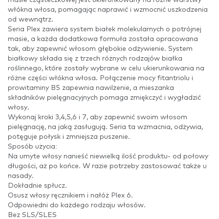
włókna włosa, pomagając naprawić i wzmocnić uszkodzenia
od wewnątrz.
Seria Plex zawiera system białek molekularnych o potrójnej
masie, a każda dodatkowa formuła została opracowana
tak, aby zapewnić włosom głębokie odżywienie. System
białkowy składa się z trzech różnych rodzajów białka
roślinnego, które zostały wybrane w celu ukierunkowania na
różne części włókna włosa. Połączenie mocy fitantriolu i
prowitaminy B5 zapewnia nawilżenie, a mieszanka
składników pielęgnacyjnych pomaga zmiękczyć i wygładzić
włosy.
Wykonaj kroki 3,4,5,6 i 7, aby zapewnić swoim włosom
pielęgnację, na jaką zasługują. Seria ta wzmacnia, odżywia,
potęguje połysk i zmniejsza puszenie.
Sposób użycia:
Na umyte włosy nanieść niewielką ilość produktu- od połowy
długości, aż po końce. W razie potrzeby zastosować także u
nasady.
Dokładnie spłucz.
Osusz włosy ręcznikiem i nałóż Plex 6.
Odpowiedni do każdego rodzaju włosów.
Bez SLS/SLES