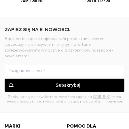
ZAMÓWIENIE
TWOJE DRZWI
ZAPISZ SIĘ NA E-NOWOŚCI.
Bądź na bieżąco z najnowszymi produktami, cenami
sprzedaży i ekskluzywnymi ukrytymi ofertami
zarezerwowanymi wyłącznie dla czytelników naszego e-
newslettera!
Subskrybuj
Zapisując się do newslettera, wyrażam zgodę na
WARUNKI
i mam
świadomość, że mogę wycofać moja zgodę w dowolnym momencie.
MARKI
POMOC DLA