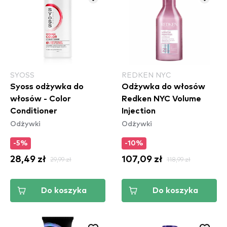
SYOSS
REDKEN NYC
Syoss odżywka do
Odżywka do włosów
włosów - Color
Redken NYC Volume
Conditioner
Injection
Odżywki
Odżywki
-5%
-10%
28,49 zł
29,99 zł
107,09 zł
118,99 zł
Do koszyka
Do koszyka