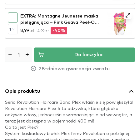
EXTRA: Montagne Jeunesse maska
pielęgnująca – Pink Guava Peel-Off
Face Mask
1
8,99 zł
14,99 zł
-40%
Do koszyka
28-dniowa gwarancja zwrotu
Opis produktu
Seria Revolution Haircare Bond Plex właśnie się powiększyła!
Revolution Haircare Plex 5 to odżywka, która głęboko
odżywia włosy, jednocześnie wzmacniając je od wewnątrz, a
teraz jest dostępna w pojemności 400 ml!
Co to jest Plex?
System kaskadowy białek Plex firmy Revolution o potrójnej
masie cząsteczkowej jest ukierunkowany na różne warstwy