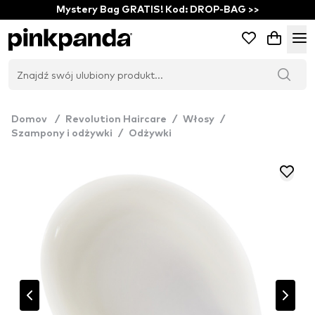
Mystery Bag GRATIS! Kod: DROP-BAG >>
Domov
/
Revolution Haircare
/
Włosy
/
Szampony i odżywki
/
Odżywki