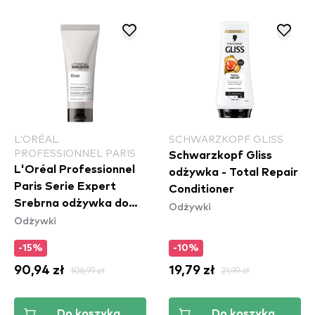
L'ORÉAL
SCHWARZKOPF GLISS
PROFESSIONNEL PARIS
Schwarzkopf Gliss
L'Oréal Professionnel
odżywka - Total Repair
Paris Serie Expert
Conditioner
Srebrna odżywka do
Odżywki
Odżywki
włosów
-15%
-10%
90,94 zł
106,99 zł
19,79 zł
21,99 zł
Do koszyka
Do koszyka