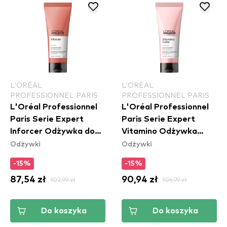
L'ORÉAL
L'ORÉAL
PROFESSIONNEL PARIS
PROFESSIONNEL PARIS
L'Oréal Professionnel
L'Oréal Professionnel
Paris Serie Expert
Paris Serie Expert
Inforcer Odżywka do
Vitamino Odżywka
Odżywki
Odżywki
włosów
koloryzująca
-15%
-15%
87,54 zł
102,99 zł
90,94 zł
106,99 zł
Do koszyka
Do koszyka