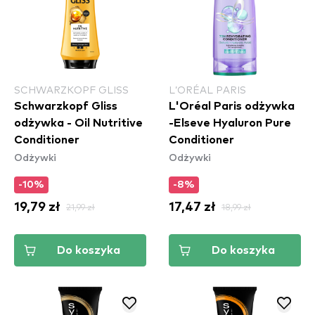
SCHWARZKOPF GLISS
L’ORÉAL PARIS
Schwarzkopf Gliss
L'Oréal Paris odżywka
odżywka - Oil Nutritive
-Elseve Hyaluron Pure
Conditioner
Conditioner
Odżywki
Odżywki
-10%
-8%
19,79 zł
21,99 zł
17,47 zł
18,99 zł
Do koszyka
Do koszyka