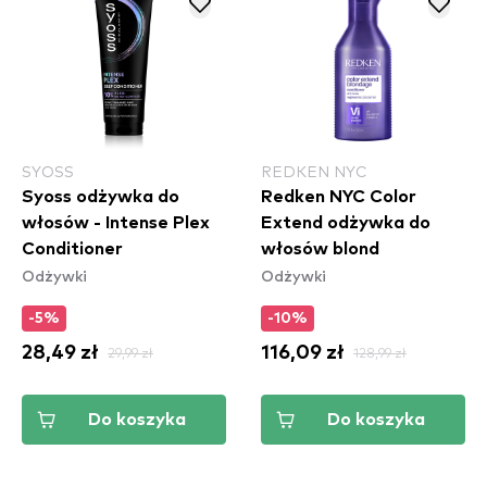
SYOSS
REDKEN NYC
Syoss odżywka do
Redken NYC Color
włosów - Intense Plex
Extend odżywka do
Conditioner
włosów blond
Odżywki
Odżywki
-5%
-10%
28,49 zł
29,99 zł
116,09 zł
128,99 zł
Do koszyka
Do koszyka