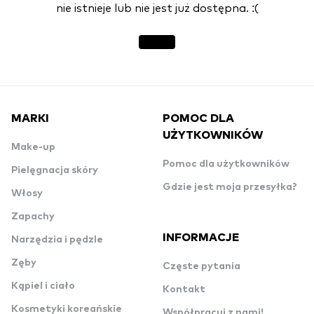
nie istnieje lub nie jest już dostępna. :(
MARKI
POMOC DLA
UŻYTKOWNIKÓW
Make-up
Pomoc dla użytkowników
Pielęgnacja skóry
Gdzie jest moja przesyłka?
Włosy
Zapachy
INFORMACJE
Narzędzia i pędzle
Zęby
Częste pytania
Kąpiel i ciało
Kontakt
Kosmetyki koreańskie
Współpracuj z nami!