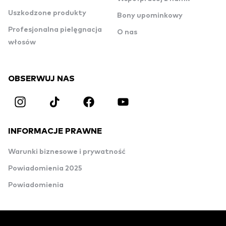
Uszkodzone produkty
Bony upominkowy
Profesjonalna pielęgnacja
O nas
włosów
OBSERWUJ NAS
INFORMACJE PRAWNE
Warunki biznesowe i prywatność
Powiadomienia 2025
Powiadomienia