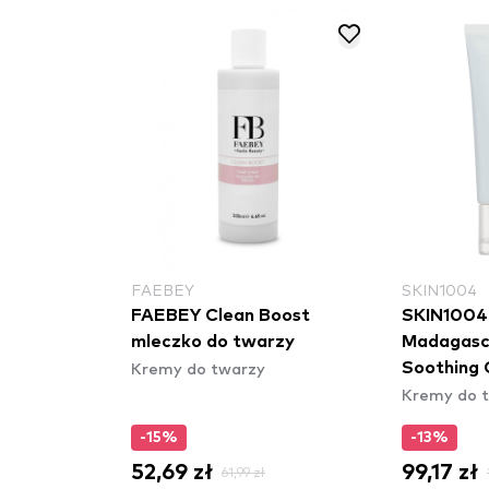
FAEBEY
SKIN1004
enerujący
FAEBEY Clean Boost
SKIN1004 
y - Hydro
mleczko do twarzy
Madagasc
Kremy do twarzy
cue Balm
Soothing 
Kremy do 
-15%
-13%
52,69 zł
99,17 zł
61,99 zł