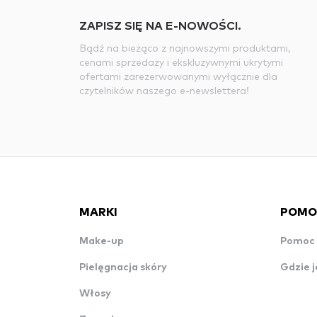
ZAPISZ SIĘ NA E-NOWOŚCI.
Bądź na bieżąco z najnowszymi produktami,
cenami sprzedaży i ekskluzywnymi ukrytymi
ofertami zarezerwowanymi wyłącznie dla
czytelników naszego e-newslettera!
MARKI
POMO
Make-up
Pomoc 
Pielęgnacja skóry
Gdzie j
Włosy