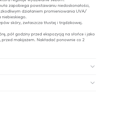
rmuła zapobiega powstawaniu niedoskonałości,
 szkodliwym działaniem promieniowania UVA/
 niebieskiego.
pów skóry, zwłaszcza tłustej i trądzikowej.
órę, pół godziny przed ekspozycją na słońce i jako
zy, przed makijażem. Nakładać ponownie co 2