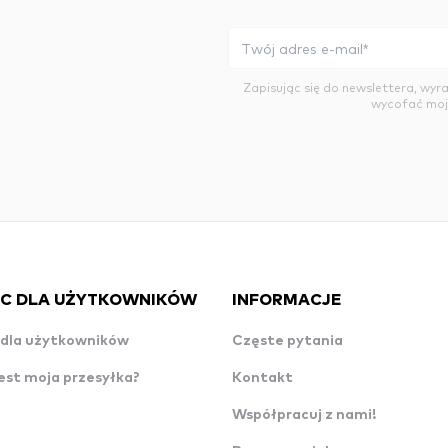
Zapisując się do newslettera, wy
wycofać moj
C DLA UŻYTKOWNIKÓW
INFORMACJE
dla użytkowników
Częste pytania
est moja przesyłka?
Kontakt
Współpracuj z nami!