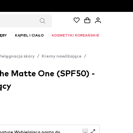
ĘBY
KĄPIEL I CIAŁO
KOSMETYKI KOREAŃSKIE
Pielęgnacja skóry
/
Kremy nawilżające
/
The Matte One (SPF50) -
ący
nature Wybielająca pasta do