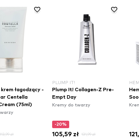
PLUMP IT!
HE
krem łagodzący -
Plump It! Collagen-Z Pre-
Hem
ar Centella
Empt Day
Soo
Kremy do twarzy
Kre
Cream (75ml)
twarzy
-20%
105,59 zł
121
113,99 zł
131,99 zł