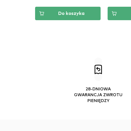
szyka
Do koszyka
28-DNIOWA
GWARANCJA ZWROTU
PIENIĘDZY