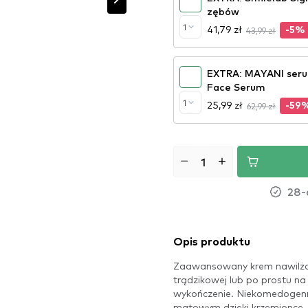
zębów
1
41,79 zł
43,99 zł
-5%
EXTRA: MAYANI seru
Face Serum
1
25,99 zł
62,99 zł
-59
28-
Opis produktu
Zaawansowany krem nawilżają
trądzikowej lub po prostu na
wykończenie. Niekomedogen
matowym dzięki krzemionce, 