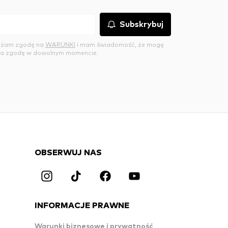
Subskrybuj
rażam zgodę na
WARUNKI
i mam świadomość, że mogę
a zgodę w dowolnym momencie.
OBSERWUJ NAS
INFORMACJE PRAWNE
Warunki biznesowe i prywatność