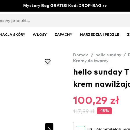
Mystery Bag GRATIS! Kod: DROP-BAG >>
NACJA SKÓRY
WŁOSY
ZAPACHY
NARZĘDZIA I PĘDZLE
Z
Domov
/
hello sunday
/
Kremy do twarzy
hello sunday 
krem nawilżaj
100,29 zł
117,99 zł
-15%
EXTRA: Smilelab Sig