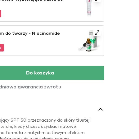
m do twarzy - Niacinamide
%
Do koszyka
dniowa gwarancja zwrotu
cy SPF 50 przeznaczony do skóry tłustej i
 te dni, kiedy chcesz uzyskać matowe
na formuła z natychmiastowym efektem
która reguluje wydzielanie sebum.