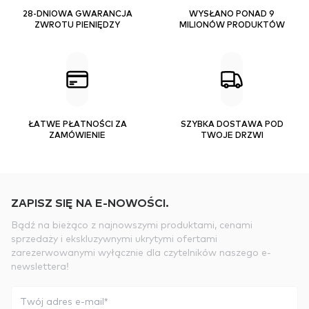
28-DNIOWA GWARANCJA
WYSŁANO PONAD 9
ZWROTU PIENIĘDZY
MILIONÓW PRODUKTÓW
ŁATWE PŁATNOŚCI ZA
SZYBKA DOSTAWA POD
ZAMÓWIENIE
TWOJE DRZWI
ZAPISZ SIĘ NA E-NOWOŚCI.
Bądź na bieżąco z najnowszymi produktami, cenami
sprzedaży i ekskluzywnymi ukrytymi ofertami
zarezerwowanymi wyłącznie dla czytelników naszego e-
newslettera!