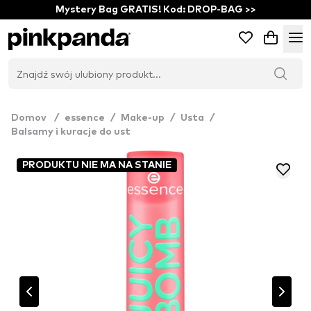
Mystery Bag GRATIS! Kod: DROP-BAG >>
Domov
/
essence
/
Make-up
/
Usta
/
Balsamy i kuracje do ust
PRODUKTU NIE MA NA STANIE