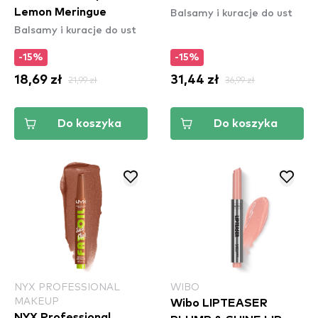
Balsamy i kuracje do ust
Lemon Meringue
Balsamy i kuracje do ust
-15%
-15%
18,69 zł
21,99 zł
31,44 zł
36,99 zł
Do koszyka
Do koszyka
NYX PROFESSIONAL
WIBO
MAKEUP
Wibo LIPTEASER
NYX Professional