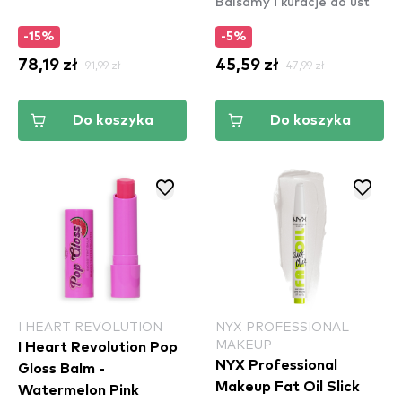
Balsamy i kuracje do ust
-15%
-5%
78,19 zł
91,99 zł
45,59 zł
47,99 zł
Do koszyka
Do koszyka
I HEART REVOLUTION
NYX PROFESSIONAL
MAKEUP
I Heart Revolution Pop
NYX Professional
Gloss Balm -
Makeup Fat Oil Slick
Watermelon Pink