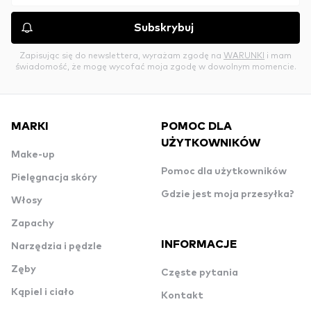
Subskrybuj
Zapisując się do newslettera, wyrażam zgodę na
WARUNKI
i mam
świadomość, że mogę wycofać moja zgodę w dowolnym momencie.
MARKI
POMOC DLA
UŻYTKOWNIKÓW
Make-up
Pomoc dla użytkowników
Pielęgnacja skóry
Gdzie jest moja przesyłka?
Włosy
Zapachy
INFORMACJE
Narzędzia i pędzle
Zęby
Częste pytania
Kąpiel i ciało
Kontakt