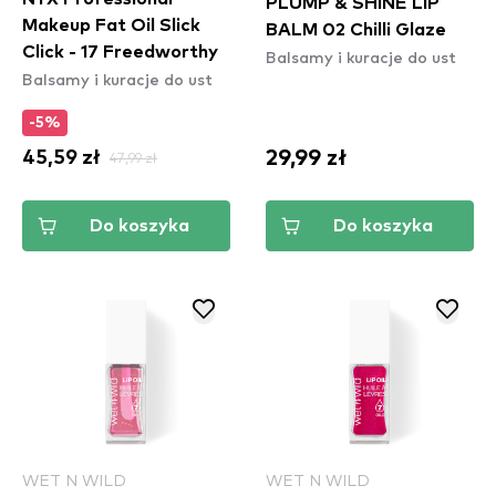
PLUMP & SHINE LIP
Makeup Fat Oil Slick
BALM 02 Chilli Glaze
Click - 17 Freedworthy
Balsamy i kuracje do ust
Balsamy i kuracje do ust
-5%
29,99 zł
45,59 zł
47,99 zł
Do koszyka
Do koszyka
WET N WILD
WET N WILD