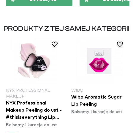
PRODUKTY Z TEJ SAMEJ KATEGORII
NYX PROFESSIONAL
WIBO
MAKEUP
Wibo Aromatic Sugar
NYX Professional
Lip Peeling
Makeup Peeling do ust -
Balsamy i kuracje do ust
#thisiseverything Lip
Balsamy i kuracje do ust
Scrub (TIELSC01)