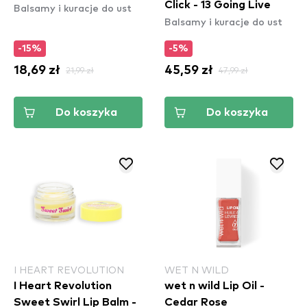
Click - 13 Going Live
Balsamy i kuracje do ust
Balsamy i kuracje do ust
-15%
-5%
18,69 zł
21,99 zł
45,59 zł
47,99 zł
Do koszyka
Do koszyka
I HEART REVOLUTION
WET N WILD
I Heart Revolution
wet n wild Lip Oil -
Sweet Swirl Lip Balm -
Cedar Rose