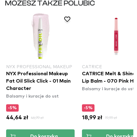
MOŻESZ TAKŻE POLUBIĆ
NYX PROFESSIONAL MAKEUP
CATRICE
NYX Professional Makeup
CATRICE Melt & Shine 
Fat Oil Slick Click - 01 Main
Lip Balm - 070 Pink Ha
Balsamy i kuracje do ust
Character
Balsamy i kuracje do ust
-5%
-5%
44,64 zł
46,99 zł
18,99 zł
19,99 zł
Do koszyka
Do koszyka