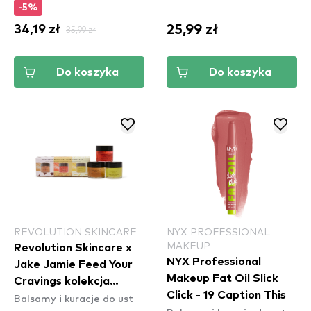
-5%
25,99 zł
34,19 zł
35,99 zł
Do koszyka
Do koszyka
REVOLUTION SKINCARE
NYX PROFESSIONAL
MAKEUP
Revolution Skincare x
NYX Professional
Jake Jamie Feed Your
Makeup Fat Oil Slick
Cravings kolekcja
Click - 19 Caption This
Balsamy i kuracje do ust
maseczek do ust