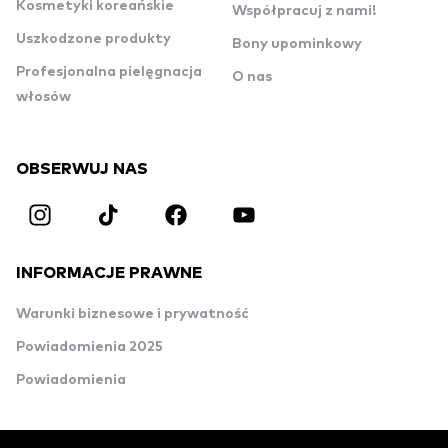
Kosmetyki koreańskie
Współpracuj z nami!
Uszkodzone produkty
Bony upominkowy
Profesjonalna pielęgnacja
O nas
włosów
OBSERWUJ NAS
INFORMACJE PRAWNE
Warunki biznesowe i prywatność
Powiadomienia 2025
Powiadomienia