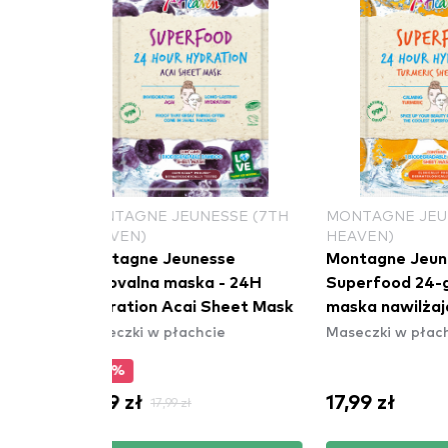
MONTAGNE JEUNESSE (7TH
MONTAGNE JEUNESSE (7
HEAVEN)
HEAVEN)
Montagne Jeunesse
Montagne Jeunesse
negovalna maska - 24H
Superfood 24-godzinna
Hydration Acai Sheet Mask
maska ​​​​nawilżająca w
Maseczki w płachcie
Maseczki w płachcie
płachcie z kurkumą
-45%
9,89 zł
17,99 zł
17,99 zł