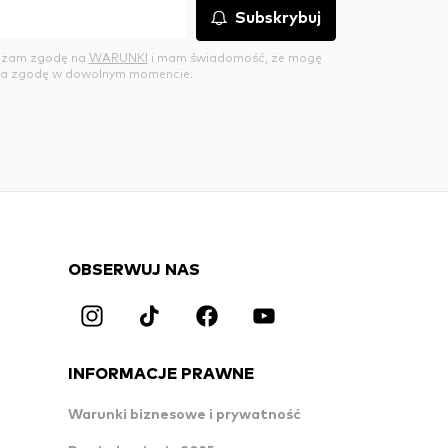
Subskrybuj
rażam zgodę na
WARUNKI
i mam świadomość, że mogę
a zgodę w dowolnym momencie.
OBSERWUJ NAS
INFORMACJE PRAWNE
Warunki biznesowe i prywatność