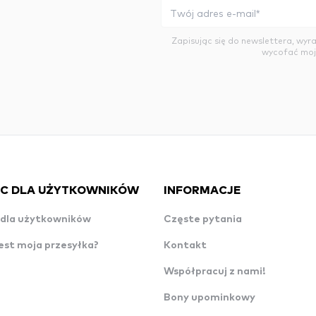
Zapisując się do newslettera, wy
wycofać moj
C DLA UŻYTKOWNIKÓW
INFORMACJE
dla użytkowników
Częste pytania
est moja przesyłka?
Kontakt
Współpracuj z nami!
Bony upominkowy