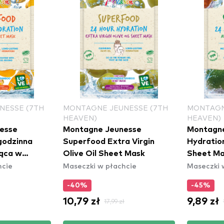
TH
MONTAGNE JEUNESSE (7TH
MONTAGNE JEUNES
HEAVEN)
HEAVEN)
Montagne Jeunesse
Montagne Jeuness
Superfood Extra Virgin
Hydration Avocado
Olive Oil Sheet Mask
Sheet Mask
Maseczki w płachcie
Maseczki w płachcie
-40%
-45%
10,79 zł
9,89 zł
17,99 zł
17,99 zł