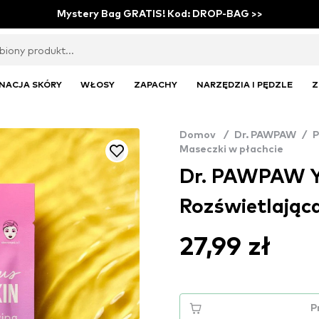
Mystery Bag GRATIS! Kod: DROP-BAG >>
NACJA SKÓRY
WŁOSY
ZAPACHY
NARZĘDZIA I PĘDZLE
Z
Domov
/
Dr. PAWPAW
/
P
Maseczki w płachcie
Dr. PAWPAW 
Rozświetlająca
27,99 zł
P