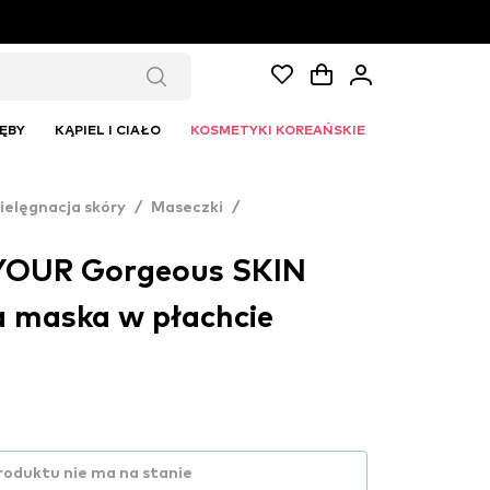
ĘBY
KĄPIEL I CIAŁO
KOSMETYKI KOREAŃSKIE
ielęgnacja skóry
/
Maseczki
/
YOUR Gorgeous SKIN
 maska ​​w płachcie
roduktu nie ma na stanie