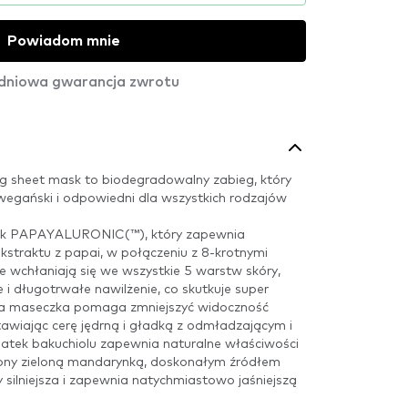
Powiadom mnie
dniowa gwarancja zwrotu
 sheet mask to biodegradowalny zabieg, który
wegański i odpowiedni dla wszystkich rodzajów
nik PAPAYALURONIC(™), który zapewnia
ekstraktu z papai, w połączeniu z 8-krotnymi
 wchłaniają się we wszystkie 5 warstw skóry,
i długotrwałe nawilżenie, co skutkuje super
na maseczka pomaga zmniejszyć widoczność
awiając cerę jędrną i gładką z odmładzającym i
atek bakuchiolu zapewnia naturalne właściwości
iony zieloną mandarynką, doskonałym źródłem
y silniejsza i zapewnia natychmiastowo jaśniejszą