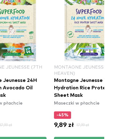
SE (7TH
MONTAGNE JEUNESSE (7TH
HEAVEN)
e 24H
Montagne Jeunesse 24H
 Oil
Hydration Rice Protein
Sheet Mask
Maseczki w płachcie
-45%
9,89 zł
17,99 zł