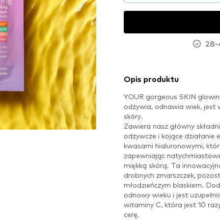
28-
Opis produktu
YOUR gorgeous SKIN glowing
odżywia, odnawia wiek, jest 
skóry.
Zawiera nasz główny skład
odżywcze i kojące działanie 
kwasami hialuronowymi, które
zapewniając natychmiastowe 
miękką skórą. Ta innowacyj
drobnych zmarszczek, pozost
młodzieńczym blaskiem. Dod
odnowy wieku i jest uzupełn
witaminy C, która jest 10 raz
cerę.