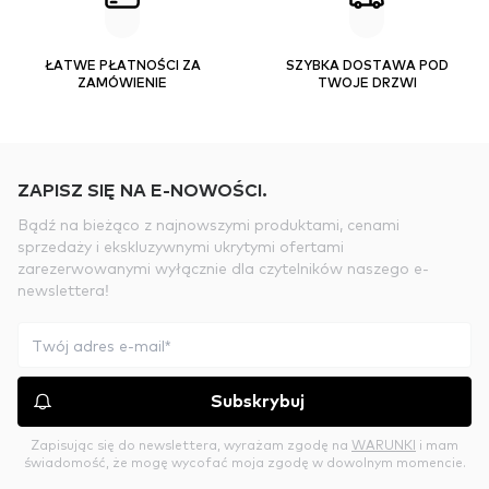
ŁATWE PŁATNOŚCI ZA
SZYBKA DOSTAWA POD
ZAMÓWIENIE
TWOJE DRZWI
ZAPISZ SIĘ NA E-NOWOŚCI.
Bądź na bieżąco z najnowszymi produktami, cenami
sprzedaży i ekskluzywnymi ukrytymi ofertami
zarezerwowanymi wyłącznie dla czytelników naszego e-
newslettera!
Subskrybuj
Zapisując się do newslettera, wyrażam zgodę na
WARUNKI
i mam
świadomość, że mogę wycofać moja zgodę w dowolnym momencie.