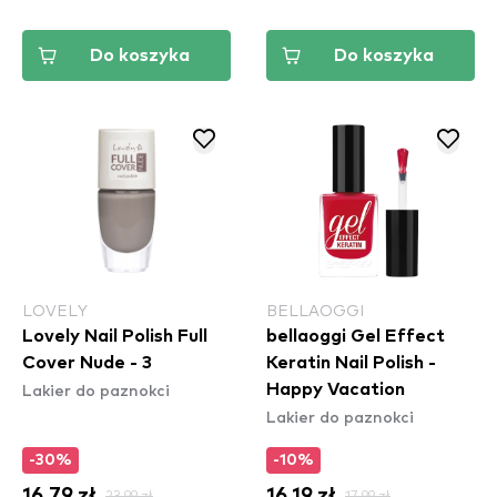
Do koszyka
Do koszyka
LOVELY
BELLAOGGI
Lovely Nail Polish Full
bellaoggi Gel Effect
Cover Nude - 3
Keratin Nail Polish -
Lakier do paznokci
Happy Vacation
Lakier do paznokci
-30%
-10%
16,79 zł
23,99 zł
16,19 zł
17,99 zł