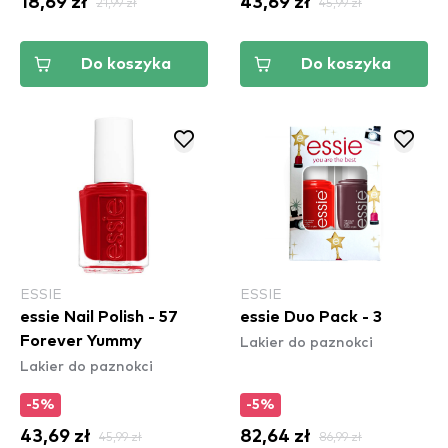
18,69 zł
21,99 zł
43,69 zł
45,99 zł
Do koszyka
Do koszyka
ESSIE
ESSIE
essie Nail Polish - 57
essie Duo Pack - 3
Lakier do paznokci
Forever Yummy
Lakier do paznokci
-5%
-5%
43,69 zł
45,99 zł
82,64 zł
86,99 zł