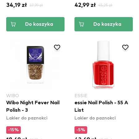
34,19 zł
37,99 zł
42,99 zł
45,25 zł
Do koszyka
Do koszyka
WIBO
ESSIE
Wibo Night Fever Nail
essie Nail Polish - 55 A
Polish - 3
List
Lakier do paznokci
Lakier do paznokci
-15%
-5%