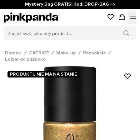
Mystery Bag GRATIS! Kod: DROP-BAG >>
Domov
/
CATRICE
/
Make-up
/
Paznokcie
/
Lakier do paznokci
PRODUKTU NIE MA NA STANIE