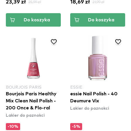
23,39 zł
25,99 zł
18,69 zł
21,99 zł
Do koszyka
Do koszyka
BOURJOIS PARIS
ESSIE
Bourjois Paris Healthy
essie Nail Polish - 40
Mix Clean Nail Polish -
Deumure Vix
Lakier do paznokci
200 Once & Flo-ral
Lakier do paznokci
-10%
-5%