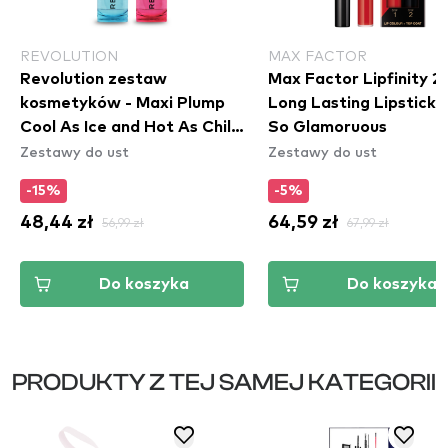
REVOLUTION
MAX FACTOR
Revolution zestaw
Max Factor Lipfinity 2
kosmetyków - Maxi Plump
Long Lasting Lipstick -
Cool As Ice and Hot As Chilli
So Glamoruous
Zestawy do ust
Zestawy do ust
Lip Set
-15%
-5%
48,44 zł
56,99 zł
64,59 zł
67,99 zł
Do koszyka
Do koszyka
PRODUKTY Z TEJ SAMEJ KATEGORII