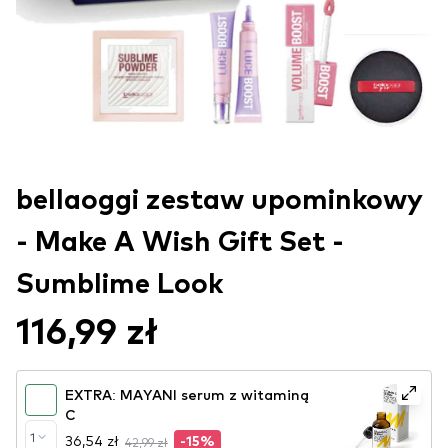
bellaoggi zestaw upominkowy
- Make A Wish Gift Set -
Sumblime Look
116,99 zł
EXTRA: MAYANI serum z witaminą
C
1
36,54 zł
42,99 zł
-15%