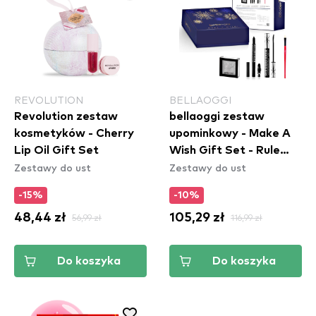
REVOLUTION
BELLAOGGI
Revolution zestaw
bellaoggi zestaw
kosmetyków - Cherry
upominkowy - Make A
Lip Oil Gift Set
Wish Gift Set - Rule
Zestawy do ust
Zestawy do ust
Breaker Look
-15%
-10%
48,44 zł
56,99 zł
105,29 zł
116,99 zł
Do koszyka
Do koszyka