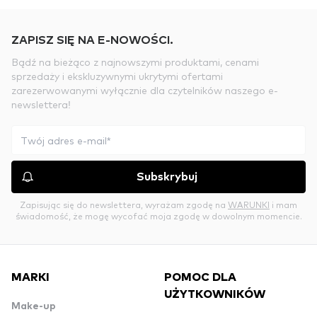
ZAPISZ SIĘ NA E-NOWOŚCI.
Bądź na bieżąco z najnowszymi produktami, cenami
sprzedaży i ekskluzywnymi ukrytymi ofertami
zarezerwowanymi wyłącznie dla czytelników naszego e-
newslettera!
Subskrybuj
Zapisując się do newslettera, wyrażam zgodę na
WARUNKI
i mam
świadomość, że mogę wycofać moja zgodę w dowolnym momencie.
MARKI
POMOC DLA
UŻYTKOWNIKÓW
Make-up