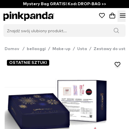
Mystery Bag GRATIS! Kod: DROP-BAG >>
Domov
/
bellaoggi
/
Make-up
/
Usta
/
Zestawy do ust
OSTATNIE SZTUKI