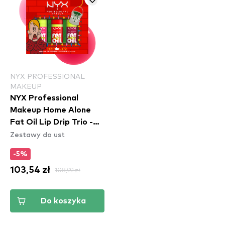
NYX PROFESSIONAL
MAKEUP
NYX Professional
Makeup Home Alone
Fat Oil Lip Drip Trio -
Zestawy do ust
03
-5%
103,54 zł
108,99 zł
Do koszyka