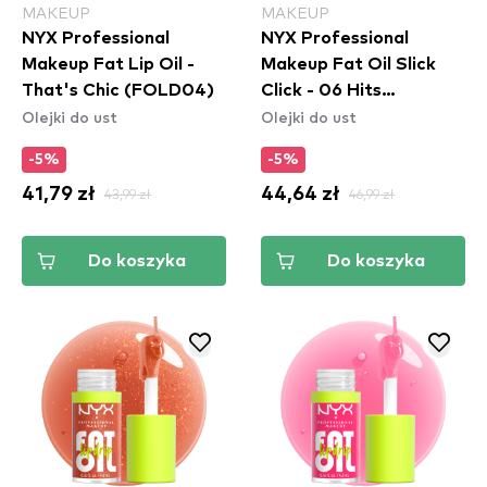
MAKEUP
MAKEUP
NYX Professional
NYX Professional
Makeup Fat Lip Oil -
Makeup Fat Oil Slick
That's Chic (FOLD04)
Click - 06 Hits
Olejki do ust
Olejki do ust
Different
-5%
-5%
41,79 zł
43,99 zł
44,64 zł
46,99 zł
Do koszyka
Do koszyka