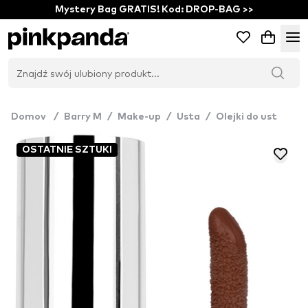
Mystery Bag GRATIS! Kod: DROP-BAG >>
Domov
/
Barry M
/
Make-up
/
Usta
/
Olejki do ust
OSTATNIE SZTUKI