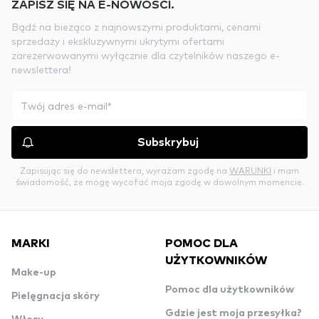
ZAPISZ SIĘ NA E-NOWOŚCI.
Bądź na bieżąco z najnowszymi produktami, cenami
sprzedaży i ekskluzywnymi ukrytymi ofertami
zarezerwowanymi wyłącznie dla czytelników naszego e-
newslettera!
Subskrybuj
Zapisując się do newslettera, wyrażam zgodę na
WARUNKI
i mam
świadomość, że mogę wycofać moja zgodę w dowolnym momencie.
MARKI
POMOC DLA
UŻYTKOWNIKÓW
Make-up
Pomoc dla użytkowników
Pielęgnacja skóry
Gdzie jest moja przesyłka?