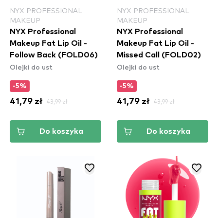
NYX PROFESSIONAL
NYX PROFESSIONAL
MAKEUP
MAKEUP
NYX Professional
NYX Professional
Makeup Fat Lip Oil -
Makeup Fat Lip Oil -
Follow Back (FOLD06)
Missed Call (FOLD02)
Olejki do ust
Olejki do ust
-5%
-5%
41,79 zł
43,99 zł
41,79 zł
43,99 zł
Do koszyka
Do koszyka