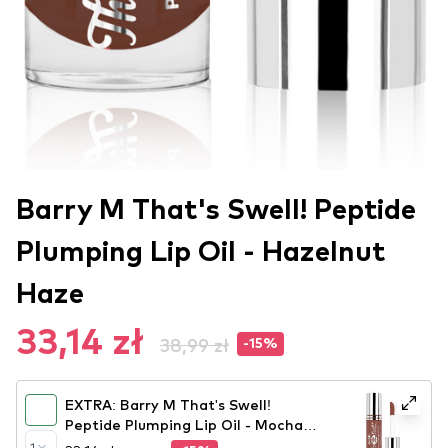
Barry M That's Swell! Peptide
Plumping Lip Oil - Hazelnut
Haze
33,14 zł
38,99 zł
-15%
EXTRA: Barry M That's Swell!
Peptide Plumping Lip Oil - Mocha
Magic
1