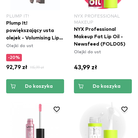
PLUMP IT!
NYX PROFESSIONAL
MAKEUP
Plump It!
NYX Professional
powiększający usta
Makeup Fat Lip Oil -
olejek - Volumising Lip
Newsfeed (FOLD05)
Olejki do ust
Oil
Olejki do ust
-20%
43,99 zł
92,79 zł
115,99 zł
Do koszyka
Do koszyka