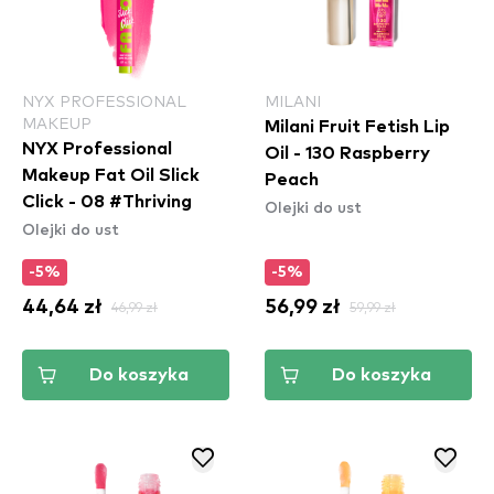
NYX PROFESSIONAL
MILANI
MAKEUP
Milani Fruit Fetish Lip
NYX Professional
Oil - 130 Raspberry
Makeup Fat Oil Slick
Peach
Click - 08 #Thriving
Olejki do ust
Olejki do ust
-5%
-5%
44,64 zł
46,99 zł
56,99 zł
59,99 zł
Do koszyka
Do koszyka