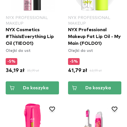
NYX PROFESSIONAL
NYX PROFESSIONAL
MAKEUP
MAKEUP
NYX Cosmetics
NYX Professional
#ThisIsEverything Lip
Makeup Fat Lip Oil - My
Oil (TIEO01)
Main (FOLD01)
Olejki do ust
Olejki do ust
-5%
-5%
34,19 zł
35,99 zł
41,79 zł
43,99 zł
Do koszyka
Do koszyka