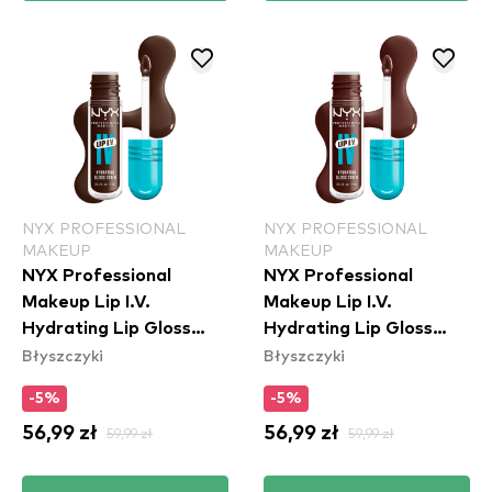
NYX PROFESSIONAL
NYX PROFESSIONAL
MAKEUP
MAKEUP
NYX Professional
NYX Professional
Makeup Lip I.V.
Makeup Lip I.V.
Hydrating Lip Gloss
Hydrating Lip Gloss
Błyszczyki
Błyszczyki
Stain - 06 Espresso
Stain - 05 Mocha Me
Soak
Wet
-5%
-5%
56,99 zł
59,99 zł
56,99 zł
59,99 zł