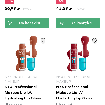
-5%
-5%
56,99 zł
59,99 zł
45,59 zł
47,99 zł
Do koszyka
Do koszyka
NYX PROFESSIONAL
NYX PROFESSIONAL
MAKEUP
MAKEUP
NYX Professional
NYX Professional
Makeup Lip I.V.
Makeup Lip I.V.
Hydrating Lip Gloss
Hydrating Lip Gloss
Błyszczyki
Błyszczyki
Stain - 01 Caramel Drip
Stain - 10 Berry Thirsty