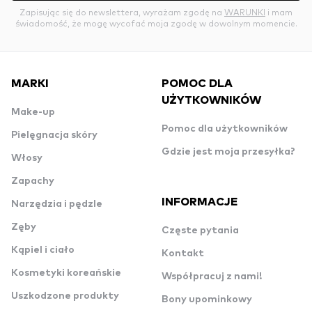
Zapisując się do newslettera, wyrażam zgodę na
WARUNKI
i mam
świadomość, że mogę wycofać moja zgodę w dowolnym momencie.
MARKI
POMOC DLA
UŻYTKOWNIKÓW
Make-up
Pomoc dla użytkowników
Pielęgnacja skóry
Gdzie jest moja przesyłka?
Włosy
Zapachy
INFORMACJE
Narzędzia i pędzle
Zęby
Częste pytania
Kąpiel i ciało
Kontakt
Kosmetyki koreańskie
Współpracuj z nami!
Uszkodzone produkty
Bony upominkowy