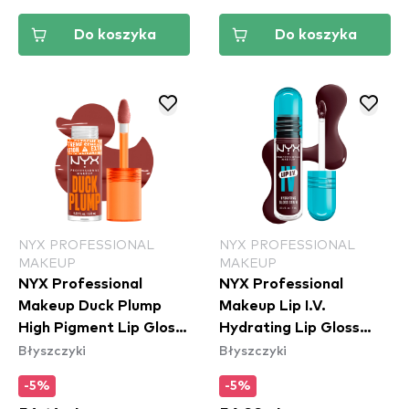
Do koszyka
Do koszyka
NYX PROFESSIONAL
NYX PROFESSIONAL
MAKEUP
MAKEUP
NYX Professional
NYX Professional
Makeup Duck Plump
Makeup Lip I.V.
High Pigment Lip Gloss
Hydrating Lip Gloss
Błyszczyki
Błyszczyki
- Brick Of Time
Stain - 14 Mauve N'
(DPLL06)
Moist
-5%
-5%