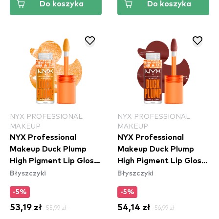
Do koszyka
Do koszyka
NYX PROFESSIONAL
NYX PROFESSIONAL
MAKEUP
MAKEUP
NYX Professional
NYX Professional
Makeup Duck Plump
Makeup Duck Plump
High Pigment Lip Gloss
High Pigment Lip Gloss
Błyszczyki
Błyszczyki
- 22 Flippin' Slime
- Wine Not (DPLL16)
-5%
-5%
53,19 zł
55,99 zł
54,14 zł
56,99 zł