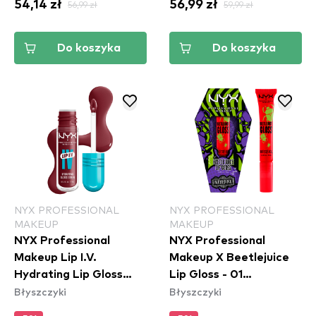
54,14 zł
56,99 zł
56,99 zł
59,99 zł
Do koszyka
Do koszyka
NYX PROFESSIONAL
NYX PROFESSIONAL
MAKEUP
MAKEUP
NYX Professional
NYX Professional
Makeup Lip I.V.
Makeup X Beetlejuice
Hydrating Lip Gloss
Lip Gloss - 01
Błyszczyki
Błyszczyki
Stain - 08 Drippin In
Pomegranate Clout
Rose