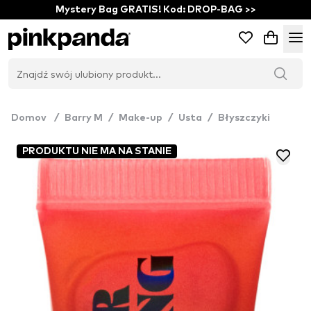
Mystery Bag GRATIS! Kod: DROP-BAG >>
Domov
/
Barry M
/
Make-up
/
Usta
/
Błyszczyki
PRODUKTU NIE MA NA STANIE