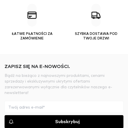
ŁATWE PŁATNOŚCI ZA
SZYBKA DOSTAWA POD
ZAMÓWIENIE
TWOJE DRZWI
ZAPISZ SIĘ NA E-NOWOŚCI.
Bądź na bieżąco z najnowszymi produktami, cenami
sprzedaży i ekskluzywnymi ukrytymi ofertami
zarezerwowanymi wyłącznie dla czytelników naszego e-
newslettera!
Subskrybuj