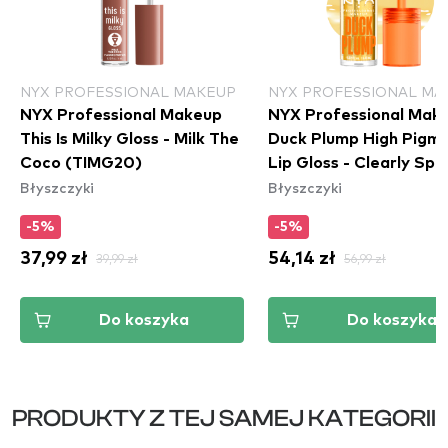
NYX PROFESSIONAL MAKEUP
NYX PROFESSIONAL MA
NYX Professional Makeup
NYX Professional Mak
This Is Milky Gloss - Milk The
Duck Plump High Pigm
Coco (TIMG20)
Lip Gloss - Clearly Spi
Błyszczyki
Błyszczyki
(DPLL01)
-5%
-5%
37,99 zł
39,99 zł
54,14 zł
56,99 zł
Do koszyka
Do koszyka
PRODUKTY Z TEJ SAMEJ KATEGORII