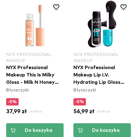
NYX PROFESSIONAL
NYX PROFESSIONAL
MAKEUP
MAKEUP
NYX Professional
NYX Professional
Makeup This Is Milky
Makeup Lip I.V.
Gloss - Milk N Honey
Hydrating Lip Gloss
Błyszczyki
Błyszczyki
(TIMG17)
Stain - 16 Grape Gushin
-5%
-5%
37,99 zł
39,99 zł
56,99 zł
59,99 zł
Do koszyka
Do koszyka