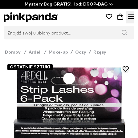
Mystery Bag GRATIS! Kod: DROP-BAG >>
Domov
/
Ardell
/
Make-up
/
Oczy
/
Rzęsy
OSTATNIE SZTUKI