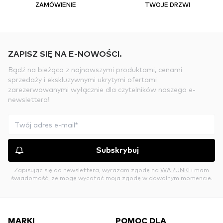
ZAMÓWIENIE
TWOJE DRZWI
ZAPISZ SIĘ NA E-NOWOŚCI.
Bądź na bieżąco z najnowszymi produktami, cenami
sprzedaży i ekskluzywnymi ukrytymi ofertami
zarezerwowanymi wyłącznie dla czytelników naszego e-
newslettera!
Subskrybuj
Zapisując się do newslettera, wyrażam zgodę na
WARUNKI
i mam
świadomość, że mogę wycofać moja zgodę w dowolnym momencie.
MARKI
POMOC DLA