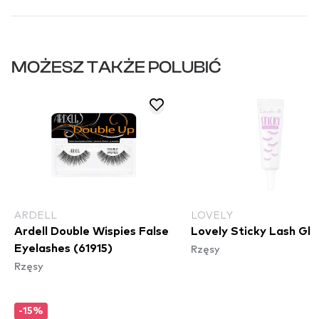
MOŻESZ TAKŻE POLUBIĆ
ARDELL
LOVELY
Ardell Double Wispies False
Lovely Sticky Lash Glu
Rzęsy
Eyelashes (61915)
Rzęsy
-15%