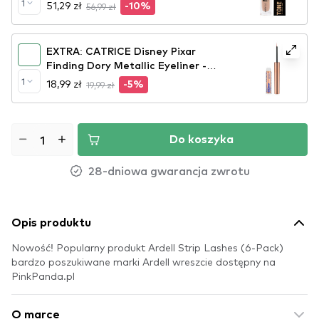
1
51,29 zł
56,99 zł
-10%
EXTRA: CATRICE Disney Pixar
Finding Dory Metallic Eyeliner -
020 Seashell Sparkle
1
18,99 zł
19,99 zł
-5%
Do koszyka
28-dniowa gwarancja zwrotu
Opis produktu
Nowość! Popularny produkt Ardell Strip Lashes (6-Pack)
bardzo poszukiwane marki Ardell wreszcie dostępny na
PinkPanda.pl
O marce